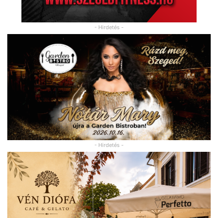
- Hirdetés -
- Hirdetés -