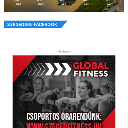
hét
ked
sze
csü
pén
SZEGED365 FACEBOOK
- Hirdetés -