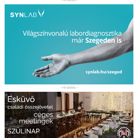
- Hirdetés -
- Hirdetés -