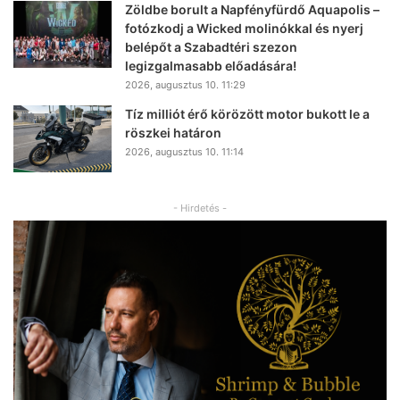
Zöldbe borult a Napfényfürdő Aquapolis –
fotózkodj a Wicked molinókkal és nyerj
belépőt a Szabadtéri szezon
legizgalmasabb előadására!
2026, augusztus 10. 11:29
Tíz milliót érő körözött motor bukott le a
röszkei határon
2026, augusztus 10. 11:14
- Hirdetés -