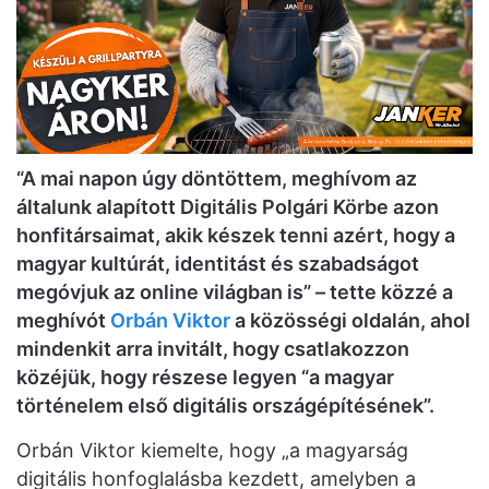
“A mai napon úgy döntöttem, meghívom az
általunk alapított Digitális Polgári Körbe azon
honfitársaimat, akik készek tenni azért, hogy a
magyar kultúrát, identitást és szabadságot
megóvjuk az online világban is” – tette közzé a
meghívót
Orbán Viktor
a közösségi oldalán, ahol
mindenkit arra invitált, hogy csatlakozzon
közéjük, hogy részese legyen “a magyar
történelem első digitális országépítésének”.
Orbán Viktor kiemelte, hogy „a magyarság
digitális honfoglalásba kezdett, amelyben a