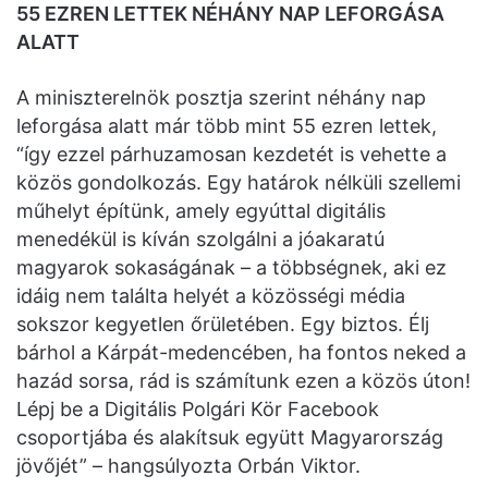
55 EZREN LETTEK NÉHÁNY NAP LEFORGÁSA
ALATT
A miniszterelnök posztja szerint néhány nap
leforgása alatt már több mint 55 ezren lettek,
“így ezzel párhuzamosan kezdetét is vehette a
közös gondolkozás. Egy határok nélküli szellemi
műhelyt építünk, amely egyúttal digitális
menedékül is kíván szolgálni a jóakaratú
magyarok sokaságának – a többségnek, aki ez
idáig nem találta helyét a közösségi média
sokszor kegyetlen őrületében. Egy biztos. Élj
bárhol a Kárpát-medencében, ha fontos neked a
hazád sorsa, rád is számítunk ezen a közös úton!
Lépj be a Digitális Polgári Kör Facebook
csoportjába és alakítsuk együtt Magyarország
jövőjét” – hangsúlyozta Orbán Viktor.