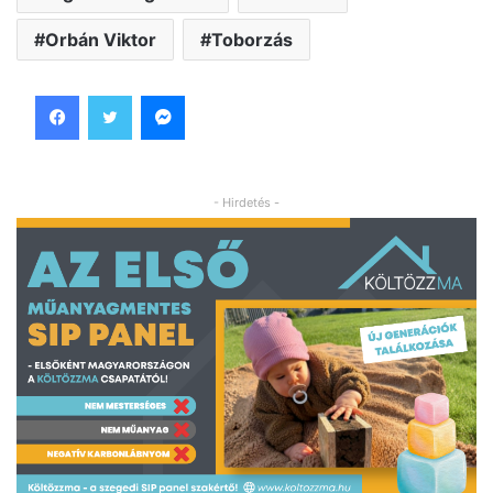
Orbán Viktor
Toborzás
Facebook
Twitter
Messenger
- Hirdetés -