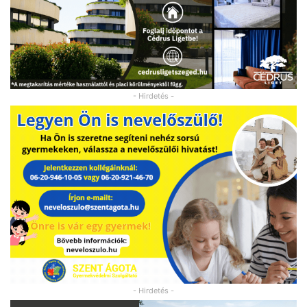
- Hirdetés -
- Hirdetés -