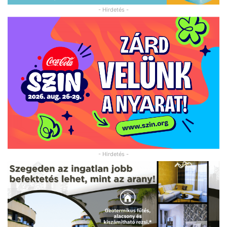
- Hirdetés -
- Hirdetés -