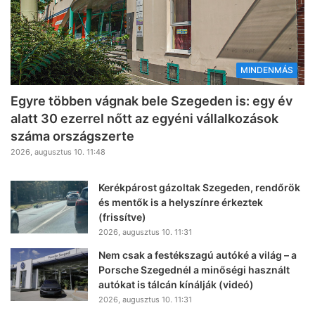
MINDENMÁS
Egyre többen vágnak bele Szegeden is: egy év
alatt 30 ezerrel nőtt az egyéni vállalkozások
száma országszerte
2026, augusztus 10. 11:48
Kerékpárost gázoltak Szegeden, rendőrök
és mentők is a helyszínre érkeztek
(frissítve)
2026, augusztus 10. 11:31
Nem csak a festékszagú autóké a világ – a
Porsche Szegednél a minőségi használt
autókat is tálcán kínálják (videó)
2026, augusztus 10. 11:31