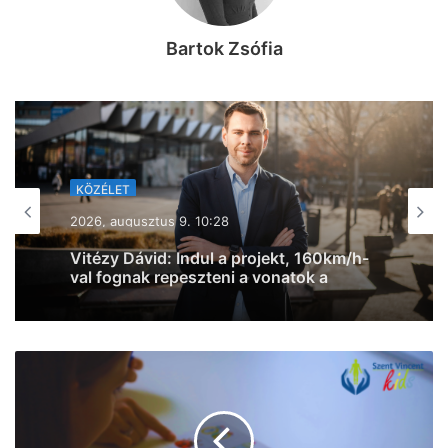
Bartok Zsófia
KÖZÉLET
2026, augusztus 8. 13:05
Titkos szavazáson döntött a Tisza-
frakció: Baka Andrást jelölik
köztársasági elnöknek