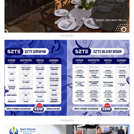
- Hirdetés -
- Hirdetés -