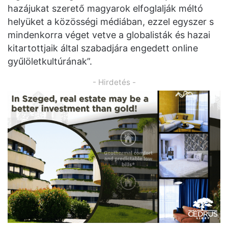
hazájukat szerető magyarok elfoglalják méltó
helyüket a közösségi médiában, ezzel egyszer s
mindenkorra véget vetve a globalisták és hazai
kitartottjaik által szabadjára engedett online
gyűlöletkultúrának”.
- Hirdetés -