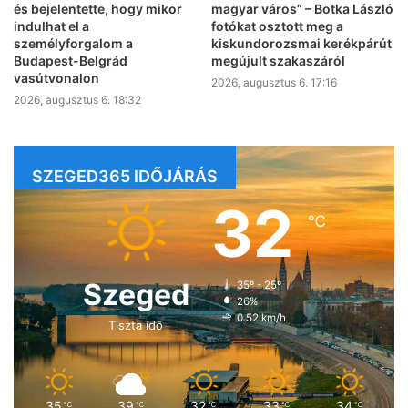
és bejelentette, hogy mikor
magyar város” – Botka László
indulhat el a
fotókat osztott meg a
személyforgalom a
kiskundorozsmai kerékpárút
Budapest-Belgrád
megújult szakaszáról
vasútvonalon
2026, augusztus 6. 17:16
2026, augusztus 6. 18:32
SZEGED365 IDŐJÁRÁS
32
℃
Szeged
35º - 25º
26%
0.52 km/h
Tiszta idő
35
39
32
33
34
℃
℃
℃
℃
℃