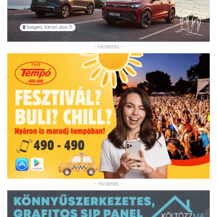
- Hirdetés -
- Hirdetés -