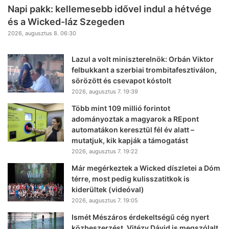
Napi pakk: kellemesebb idővel indul a hétvége
és a Wicked-láz Szegeden
2026, augusztus 8. 06:30
Lazul a volt miniszterelnök: Orbán Viktor
felbukkant a szerbiai trombitafesztiválon,
sörözött és csevapot kóstolt
2026, augusztus 7. 19:39
Több mint 109 millió forintot
adományoztak a magyarok a REpont
automatákon keresztül fél év alatt –
mutatjuk, kik kapják a támogatást
2026, augusztus 7. 19:22
Már megérkeztek a Wicked díszletei a Dóm
térre, most pedig kulisszatitkok is
kiderültek (videóval)
2026, augusztus 7. 19:05
Ismét Mészáros érdekeltségű cég nyert
közbeszerzést, Vitézy Dávid is megszólalt