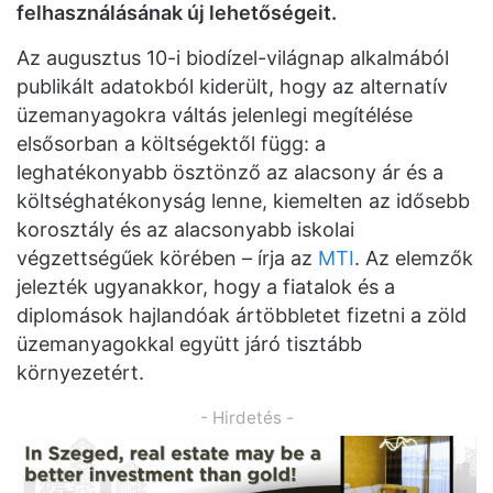
felhasználásának új lehetőségeit.
Az augusztus 10-i biodízel-világnap alkalmából
publikált adatokból kiderült, hogy az alternatív
üzemanyagokra váltás jelenlegi megítélése
elsősorban a költségektől függ: a
leghatékonyabb ösztönző az alacsony ár és a
költséghatékonyság lenne, kiemelten az idősebb
korosztály és az alacsonyabb iskolai
végzettségűek körében – írja az
MTI
. Az elemzők
jelezték ugyanakkor, hogy a fiatalok és a
diplomások hajlandóak ártöbbletet fizetni a zöld
üzemanyagokkal együtt járó tisztább
környezetért.
- Hirdetés -