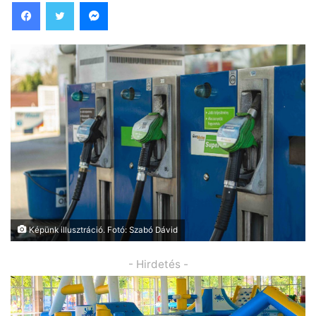
Facebook
Twitter
Messenger
Képünk illusztráció. Fotó: Szabó Dávid
- Hirdetés -