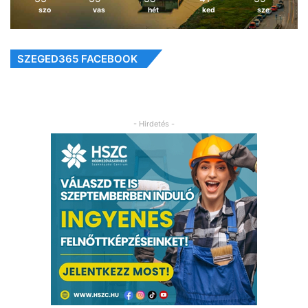
szo
vas
hét
ked
sze
SZEGED365 FACEBOOK
- Hirdetés -