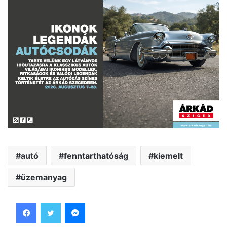
autó
fenntarthatóság
kiemelt
üzemanyag
Facebook
Twitter
Messenger