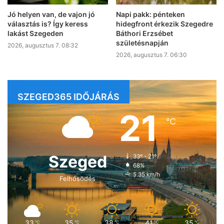
Jó helyen van, de vajon jó
Napi pakk: pénteken
választás is? Így keress
hidegfront érkezik Szegedre
lakást Szegeden
Báthori Erzsébet
születésnapján
2026, augusztus 7. 08:32
2026, augusztus 7. 06:30
SZEGED365 IDŐJÁRÁS
21
℃
Szeged
33º - 21º
68%
5.35 km/h
Felhősödés
33
35
38
41
35
℃
℃
℃
℃
℃