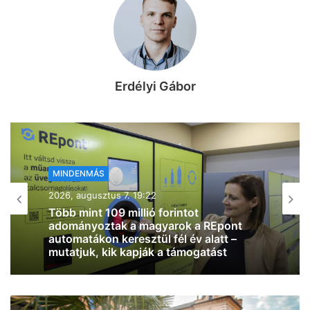
Erdélyi Gábor
MINDENMÁS
2026, augusztus 7. 18:01
Szombatra tényleg mérséklődik a
hőmérséklet, már “csak” 32 fok lesz
Szegeden