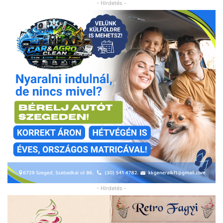
- Hirdetés -
- Hirdetés -