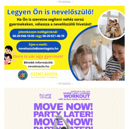
- Hirdetés -
- Hirdetés -