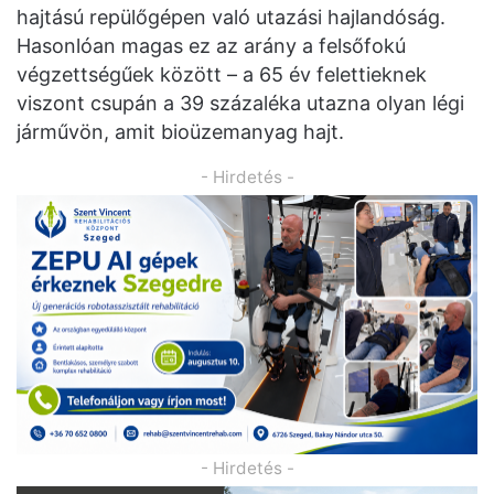
hajtású repülőgépen való utazási hajlandóság.
Hasonlóan magas ez az arány a felsőfokú
végzettségűek között – a 65 év felettieknek
viszont csupán a 39 százaléka utazna olyan légi
járművön, amit bioüzemanyag hajt.
- Hirdetés -
- Hirdetés -