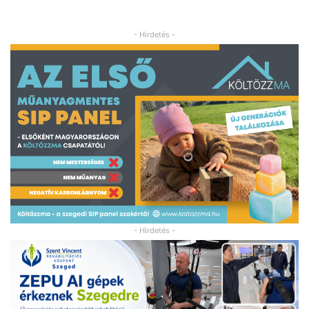
- Hirdetés -
- Hirdetés -