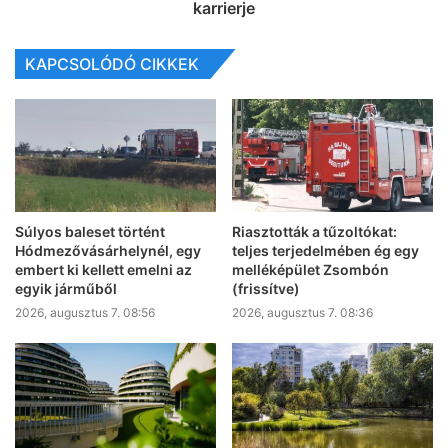
karrierje
KAPCSOLÓDÓ CIKKEK
Súlyos baleset történt
Riasztották a tűzoltókat:
Hódmezővásárhelynél, egy
teljes terjedelmében ég egy
embert ki kellett emelni az
melléképület Zsombón
egyik járműből
(frissítve)
2026, augusztus 7. 08:56
2026, augusztus 7. 08:36