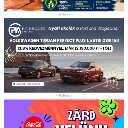
- Hirdetés -
- Hirdetés -