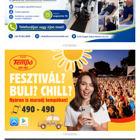
- Hirdetés -
- Hirdetés -