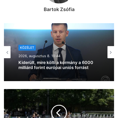
Bartok Zsófia
KÖZÉLET
2026, augusztus 7. 19:39
Lazul a volt miniszterelnök: Orbán
Viktor felbukkant a szerbiai
trombitafesztiválon, sörözött és
csevapot kóstolt