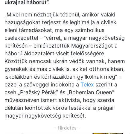
ukrajnai háborút”.
„Mivel nem nézhetjük tétlenül, amikor valaki
hazugságokat terjeszt és legitimálja a civilek
elleni támadásokat, ma egy szimbolikus
cselekedettel – ”vérrel„ a magyar nagykövetség
kerítésén – emlékeztettük Magyarországot a
háború áldozataiért viselt felelősségére.
Közöttük nemcsak ukrán védők vannak, hanem
gyerekek és más civilek is, akiket otthonaikban,
iskoláikban és kórházaikban gyilkolnak meg” –
ezzel a szöveggel indokolta a
Telex
szerint a
cseh „Pražský Pérák” és „Bohemian Queen”
művésznéven ismert aktivista, hogy szerda
délután leöntötték vörös festékkel a prágai
magyar nagykövetség kerítését.
- Hirdetés -