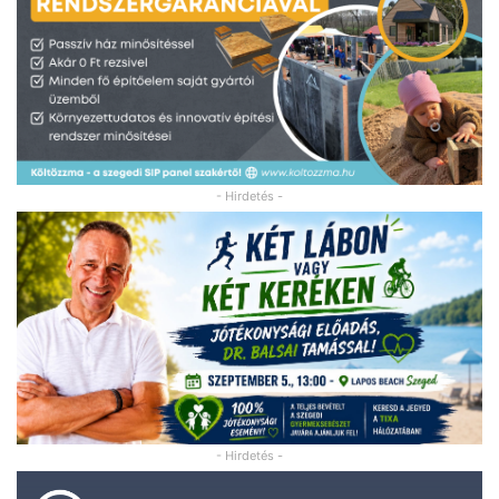
- Hirdetés -
- Hirdetés -