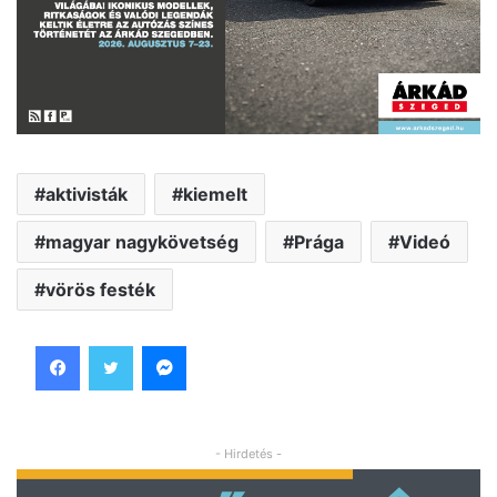
aktivisták
kiemelt
magyar nagykövetség
Prága
Videó
vörös festék
Facebook
Twitter
Messenger
- Hirdetés -