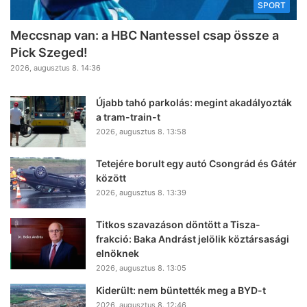
SPORT
Meccsnap van: a HBC Nantessel csap össze a
Pick Szeged!
2026, augusztus 8. 14:36
Újabb tahó parkolás: megint akadályozták
a tram-train-t
2026, augusztus 8. 13:58
Tetejére borult egy autó Csongrád és Gátér
között
2026, augusztus 8. 13:39
Titkos szavazáson döntött a Tisza-
frakció: Baka Andrást jelölik köztársasági
elnöknek
2026, augusztus 8. 13:05
Kiderült: nem büntették meg a BYD-t
2026, augusztus 8. 12:46