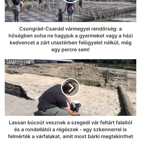
Csongrád-Csanád vármegyei rendőrség: a
hőségben soha ne hagyjuk a gyermeket vagy a házi
kedvencet a zárt utastérben felügyelet nélkül, még
egy percre sem!
Lassan búcsút vesznek a szegedi vár feltárt falaitól
és a rondellától a régészek - egy szkennerrel is
felmérték a várfalakat, amit most bárki megtekinthet