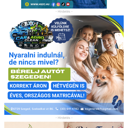
- Hirdetés -
- Hirdetés -