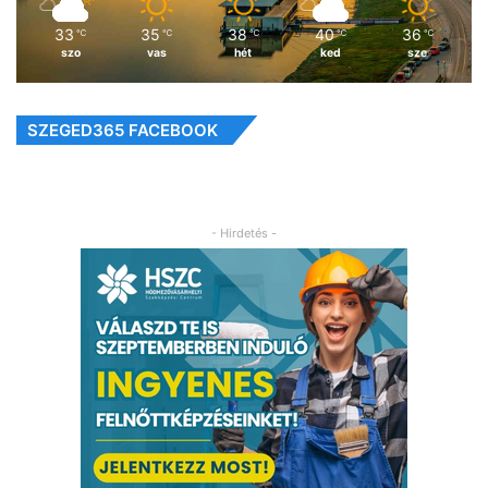
33
35
38
40
36
℃
℃
℃
℃
℃
szo
vas
hét
ked
sze
SZEGED365 FACEBOOK
- Hirdetés -