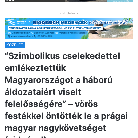
- Hirdetés -
KÖZÉLET
“Szimbolikus cselekedettel
emlékeztettük
Magyarországot a háború
áldozataiért viselt
felelősségére” – vörös
festékkel öntötték le a prágai
magyar nagykövetséget