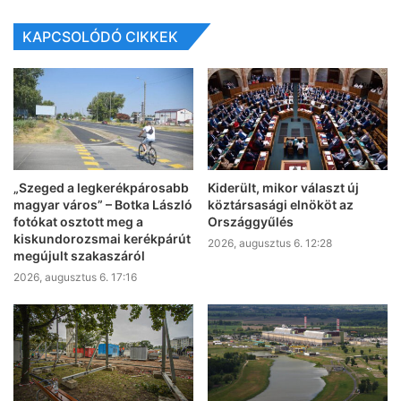
KAPCSOLÓDÓ CIKKEK
„Szeged a legkerékpárosabb
Kiderült, mikor választ új
magyar város” – Botka László
köztársasági elnököt az
fotókat osztott meg a
Országgyűlés
kiskundorozsmai kerékpárút
2026, augusztus 6. 12:28
megújult szakaszáról
2026, augusztus 6. 17:16