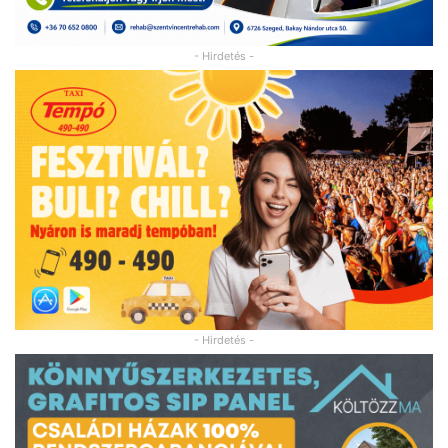
- Hirdetés -
- Hirdetés -