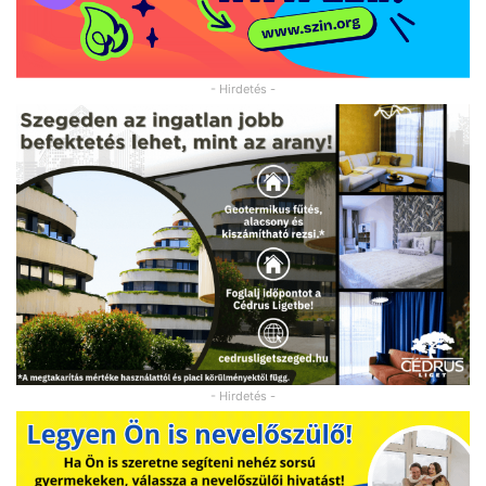
- Hirdetés -
- Hirdetés -