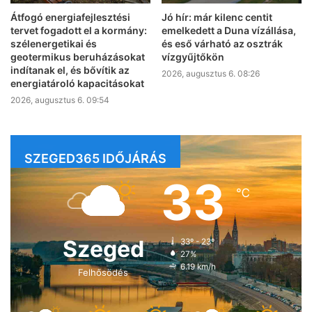
Átfogó energiafejlesztési
Jó hír: már kilenc centit
tervet fogadott el a kormány:
emelkedett a Duna vízállása,
szélenergetikai és
és eső várható az osztrák
geotermikus beruházásokat
vízgyűjtőkön
indítanak el, és bővítik az
2026, augusztus 6. 08:26
energiatároló kapacitásokat
2026, augusztus 6. 09:54
SZEGED365 IDŐJÁRÁS
33
℃
Szeged
33º - 23º
27%
6.19 km/h
Felhősödés