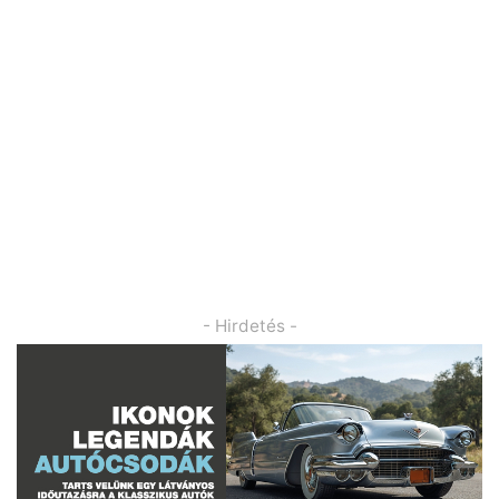
- Hirdetés -