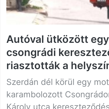
Autóval ütközött eg
csongrádi keresztező
riasztották a helyszí
Szerdán dél körül egy mo
karambolozott Csongrádon
Károly utca kereszteződé