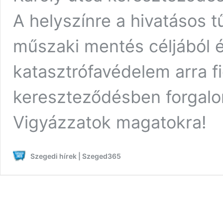
A helyszínre a hivatásos tű
műszaki mentés céljából é
katasztrófavédelem arra fi
kereszteződésben forgalom
Vigyázzatok magatokra!
Szegedi hírek | Szeged365