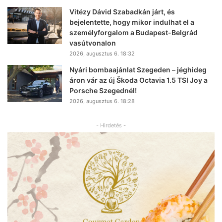
Vitézy Dávid Szabadkán járt, és
bejelentette, hogy mikor indulhat el a
személyforgalom a Budapest-Belgrád
vasútvonalon
2026, augusztus 6. 18:32
Nyári bombaajánlat Szegeden – jéghideg
áron vár az új Škoda Octavia 1.5 TSI Joy a
Porsche Szegednél!
2026, augusztus 6. 18:28
- Hirdetés -