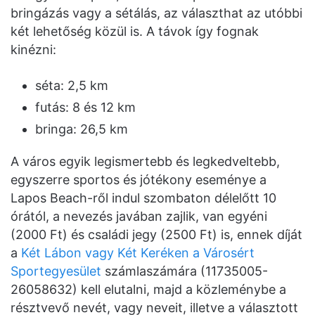
bringázás vagy a sétálás, az választhat az utóbbi
két lehetőség közül is. A távok így fognak
kinézni:
séta: 2,5 km
futás: 8 és 12 km
bringa: 26,5 km
A város egyik legismertebb és legkedveltebb,
egyszerre sportos és jótékony eseménye a
Lapos Beach-ről indul szombaton délelőtt 10
órától, a nevezés javában zajlik, van egyéni
(2000 Ft) és családi jegy (2500 Ft) is, ennek díját
a
Két Lábon vagy Két Keréken a Városért
Sportegyesület
számlaszámára (11735005-
26058632) kell elutalni, majd a közleménybe a
résztvevő nevét, vagy neveit, illetve a választott