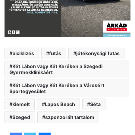
biciklizés
futás
jótékonysági futás
Két Lábon vagy Két Keréken a Szegedi
Gyermekklinikáért
Két Lábon vagy Két Keréken a Városért
Sportegyesület
kiemelt
Lapos Beach
Séta
Szeged
szponzorált tartalom
Facebook
Twitter
Messenger