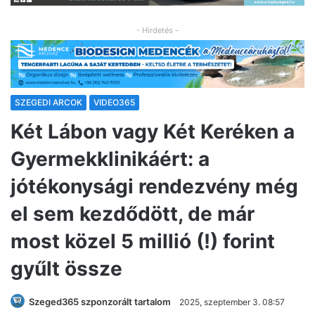
- Hirdetés -
SZEGEDI ARCOK
VIDEO365
Két Lábon vagy Két Keréken a
Gyermekklinikáért: a
jótékonysági rendezvény még
el sem kezdődött, de már
most közel 5 millió (!) forint
gyűlt össze
Szeged365 szponzorált tartalom
2025, szeptember 3. 08:57