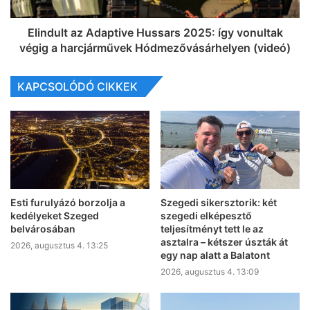
Elindult az Adaptive Hussars 2025: így vonultak
végig a harcjárművek Hódmezővásárhelyen (videó)
KAPCSOLÓDÓ CIKKEK
Esti furulyázó borzolja a
Szegedi sikersztorik: két
kedélyeket Szeged
szegedi elképesztő
belvárosában
teljesítményt tett le az
asztalra – kétszer úszták át
2026, augusztus 4. 13:25
egy nap alatt a Balatont
2026, augusztus 4. 13:09