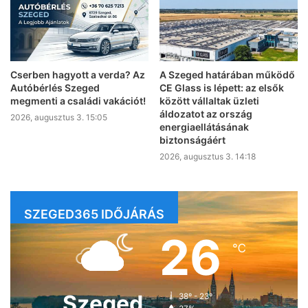
Cserben hagyott a verda? Az
A Szeged határában működő
Autóbérlés Szeged
CE Glass is lépett: az elsők
megmenti a családi vakációt!
között vállaltak üzleti
áldozatot az ország
2026, augusztus 3. 15:05
energiaellátásának
biztonságáért
2026, augusztus 3. 14:18
SZEGED365 IDŐJÁRÁS
26
℃
Szeged
38º - 23º