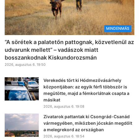
MINDENMÁS
“A sörétek a palatetőn pattognak, közvetlenül az
udvarunk mellett” – vadászok miatt
bosszankodnak Kiskundorozsmán
2026, augusztus 6. 19:50
Verekedés tört ki Hódmezővásárhely
központjában: az egyik férfi többször is
megütötte, majd a fémkorlátnak csapta a
másikat
2026, augusztus 6. 19:08
Zivatarok pattantak ki Csongrád-Csanád
vármegyében, miközben jócskán megdőlt
a melegrekord az országban
2026, augusztus 6. 18:54