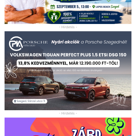
- Hirdetés -
- Hirdetés -