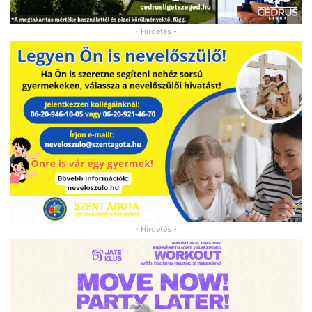
- Hirdetés -
- Hirdetés -