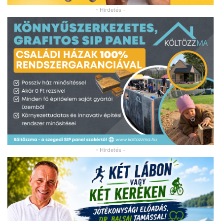
- Hirdetés -
- Hirdetés -