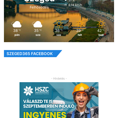
37%
2.14 km/h
Felhősödés
38
35
36
39
42
℃
℃
℃
℃
℃
pén
szo
vas
hét
ked
SZEGED365 FACEBOOK
- Hirdetés -