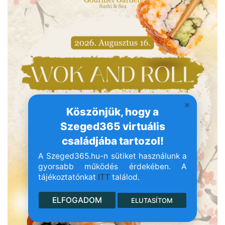
Köszönjük, hogy a
Szeged365 virtuális
családjába tartozol!
A Szeged365.hu-n sütiket használunk a
gyorsabb működés érdekében. A
tájékoztatónkat
ITT
találod.
ELFOGADOM
ELUTASÍTOM