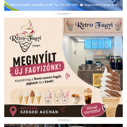
- Hirdetés -
- Hirdetés -