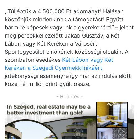
,,Túlléptük a 4.500.000 Ft adományt! Hálásan
köszönjük mindenkinek a támogatást! Együtt
bármire képesek vagyunk a gyerekekért!” – jelent
meg percekkel ezelőtt Jakab Gusztáv, a Két
Lábon vagy Két Keréken a Városért
Sportegyesület elnökének közösségi oldalán. A
szombaton esedékes
Két Lábon vagy Két
Keréken a Szegedi Gyermekklinikáért
jótékonysági eseményre így már az indulás előtt
közel fél millió forint gyűlt össze.
- Hirdetés -