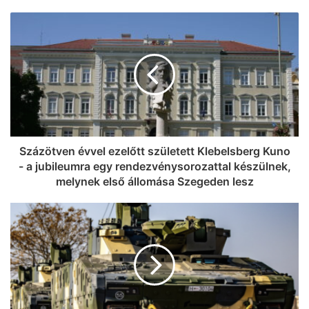
Egy ilyen hírtől még nekünk is leesett az
állunk: most iPhone 17-et nyerhetsz a
Malátában! (videó)
Százötven évvel ezelőtt született Klebelsberg Kuno
- a jubileumra egy rendezvénysorozattal készülnek,
melynek első állomása Szegeden lesz