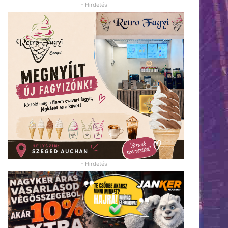
- Hirdetés -
- Hirdetés -