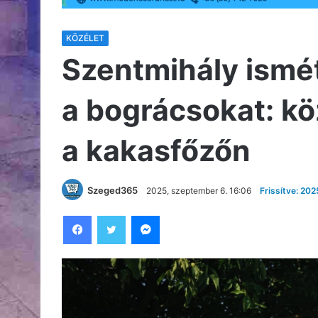
KÖZÉLET
Szentmihály ismét
a bográcsokat: kö
a kakasfőzőn
Szeged365
2025, szeptember 6. 16:06
Frissítve: 20
Facebook
Twitter
Messenger