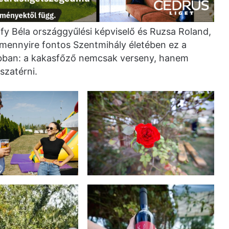
y Béla országgyűlési képviselő és Ruzsa Roland,
e, mennyire fontos Szentmihály életében ez a
bban: a kakasfőző nemcsak verseny, hanem
szatérni.