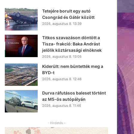
Tetejére borult egy autó
Csongrád és Gátér között
2026, augusztus 8. 13:39
Titkos szavazáson döntött a
Tisza- frakció: Baka Andrást
jelölik köztársasági elnöknek
2026, augusztus 8. 13:05
Kiderült: nem büntették meg a
BYD-t
2026, augusztus 8. 12:46
Durva ráfutásos baleset történt
az M5-ös autópályán
2026, augusztus 8. 11:46
- Hirdetés -