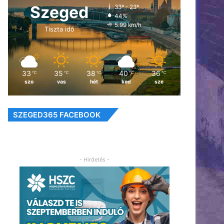
Szeged
33º - 23º
44%
5.99 km/h
Tiszta idő
33
35
38
40
36
℃
℃
℃
℃
℃
szo
vas
hét
ked
sze
SZEGED365 FACEBOOK
- Hirdetés -