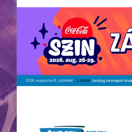
László
2026, augusztus 8., szombat
, boldog névnapot kív