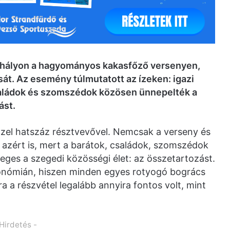
ihályon a hagyományos kakasfőző versenyen,
át. Az esemény túlmutatott az ízeken: igazi
családok és szomszédok közösen ünnepelték a
ást.
közel hatszáz résztvevővel. Nemcsak a verseny és
m azért is, mert a barátok, családok, szomszédok
leges a szegedi közösségi élet: az összetartozást.
ronómián, hiszen minden egyes rotyogó bogrács
 a részvétel legalább annyira fontos volt, mint
 Hirdetés -