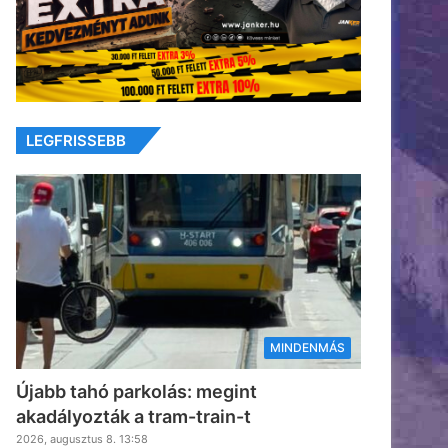
LEGFRISSEBB
MINDENMÁS
Újabb tahó parkolás: megint
akadályozták a tram-train-t
2026, augusztus 8. 13:58