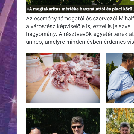
Az esemény támogatói és szervezői Mihálff
a városrész képviselője is, ezzel is jelezv
hagyomány. A résztvevők egyetértenek a
ünnep, amelyre minden évben érdemes vis