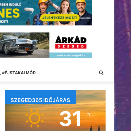
Keresés:
#ÉJSZAKAI MÓD
SZEGED365 IDŐJÁRÁS
31
℃