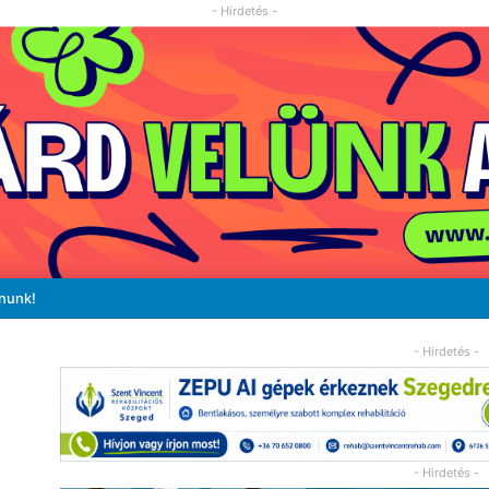
- Hirdetés -
ánunk!
- Hirdetés -
- Hirdetés -