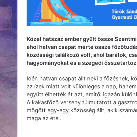
Közel hatszáz ember gyűlt össze Szentm
ahol hatvan csapat mérte össze főzőtudás
közösségi találkozó volt, ahol barátok, 
hagyományokat és a szegedi összetartoz
Idén hatvan csapat állt neki a főzésnek, 
az ízek miatt volt különleges a nap, hane
együtt élhették át azt, amitől igazán külön
A kakasfőző verseny túlmutatott a gaszt
mögött egy-egy közösség állt, akik számára
maga az étel.
-