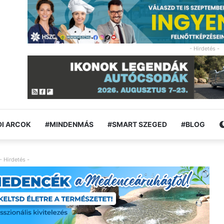
- Hirdetés -
I ARCOK
#MINDENMÁS
#SMART SZEGED
#BLOG
- Hirdetés -