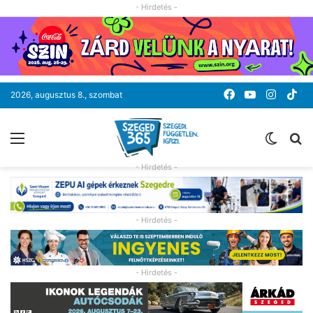
- Hirdetés -
Facebook
YouTube
Instag
Ti
2026, augusztus 8., szombat
Menü
Switc
K
skin
- Hirdetés -
- Hirdetés -
- Hirdetés -