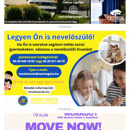
- Hirdetés -
- Hirdetés -