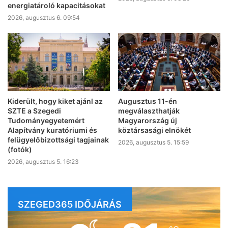
energiatároló kapacitásokat
2026, augusztus 6. 09:54
Kiderült, hogy kiket ajánl az
Augusztus 11-én
SZTE a Szegedi
megválaszthatják
Tudományegyetemért
Magyarország új
Alapítvány kuratóriumi és
köztársasági elnökét
felügyelőbizottsági tagjainak
2026, augusztus 5. 15:59
(fotók)
2026, augusztus 5. 16:23
SZEGED365 IDŐJÁRÁS