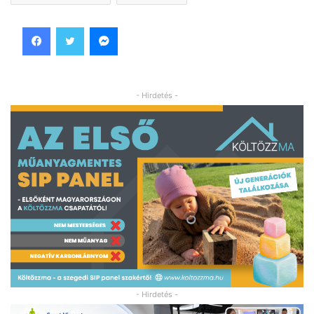
Facebook
Twitter
Messenger
- Hirdetés -
- Hirdetés -