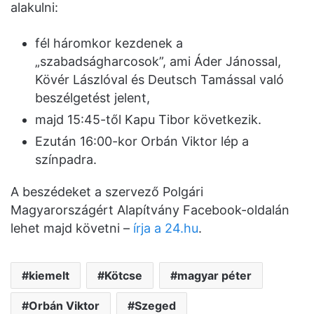
alakulni:
fél háromkor kezdenek a
„szabadságharcosok”, ami Áder Jánossal,
Kövér Lászlóval és Deutsch Tamással való
beszélgetést jelent,
majd 15:45-től Kapu Tibor következik.
Ezután 16:00-kor Orbán Viktor lép a
színpadra.
A beszédeket a szervező Polgári
Magyarországért Alapítvány Facebook-oldalán
lehet majd követni –
írja a 24.hu
.
kiemelt
Kötcse
magyar péter
Orbán Viktor
Szeged