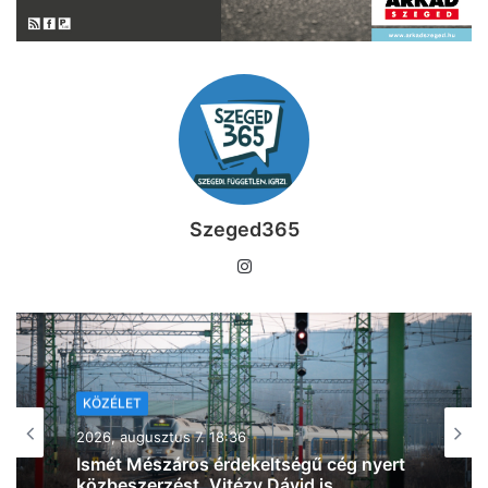
Szeged365
I
n
s
t
a
g
KÖZÉLET
r
KÖZÉLET
a
2026, augusztus 7. 16:57
2026, augusztus 7. 15:00
m