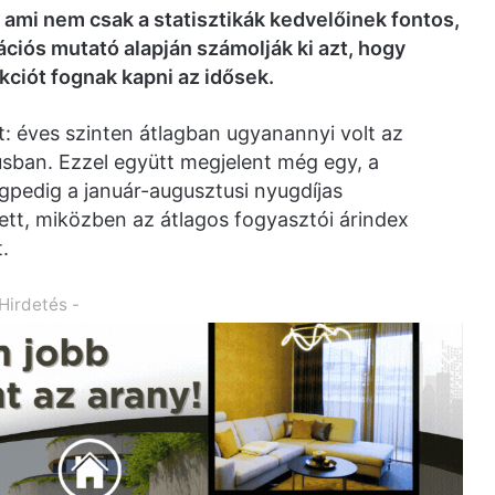
 ami nem csak a statisztikák kedvelőinek fontos,
ációs mutató alapján számolják ki azt, hogy
iót fognak kapni az idősek.
dat: éves szinten átlagban ugyanannyi volt az
úliusban. Ezzel együtt megjelent még egy, a
gpedig a január-augusztusi nyugdíjas
lett, miközben az átlagos fogyasztói árindex
.
 Hirdetés -