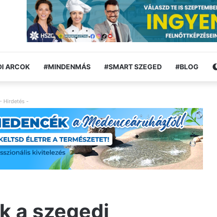
I ARCOK
#MINDENMÁS
#SMART SZEGED
#BLOG
- Hirdetés -
k a szegedi