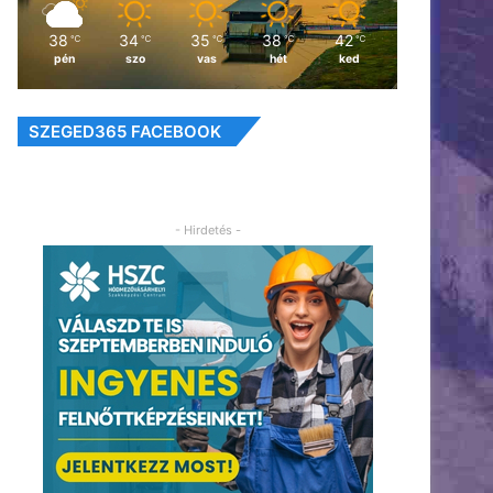
38
34
35
38
42
℃
℃
℃
℃
℃
pén
szo
vas
hét
ked
SZEGED365 FACEBOOK
- Hirdetés -