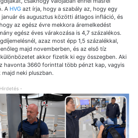
díjakat, csakhogy valójában ennél másfél
ó. A
HVG
azt írja, hogy a szabály az, hogy egy
január és augusztus közötti átlagos infláció, és
a, hogy az egész évre mekkora áremelkedést
rmány egész éves várakozása is 4,7 százalékos.
gdíjemelésnél, azaz most épp 1,5 százalékkal,
menőleg majd novemberben, és az első tíz
 különbözetet akkor fizetik ki egy összegben. Aki
az havonta 3660 forinttal több pénzt kap, vagyis
 majd neki pluszban.
 Hirdetés -