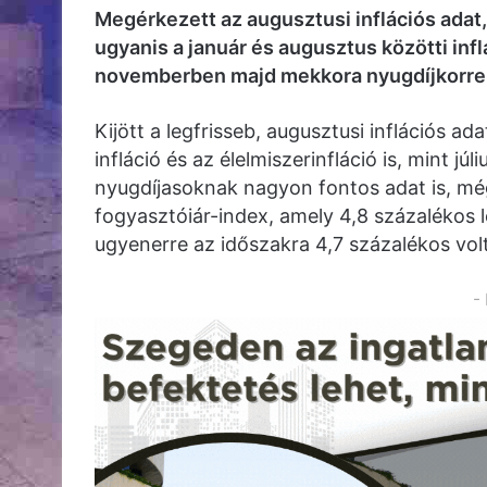
Megérkezett az augusztusi inflációs adat,
ugyanis a január és augusztus közötti infl
novemberben majd mekkora nyugdíjkorrekc
Kijött a legfrisseb, augusztusi inflációs a
infláció és az élelmiszerinfláció is, mint j
nyugdíjasoknak nagyon fontos adat is, mé
fogyasztóiár-index, amely 4,8 százalékos 
ugyenerre az időszakra 4,7 százalékos volt
-