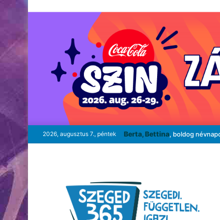
Berta, Bettina
2026, augusztus 7., péntek
, boldog névnap