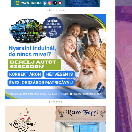
- Hirdetés -
- Hirdetés -