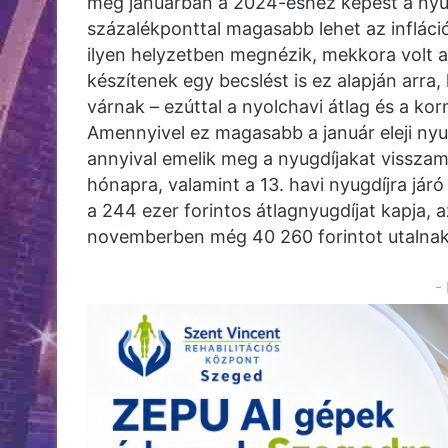
meg januárban a 2024-eshez képest a nyug
százalékponttal magasabb lehet az infláci
ilyen helyzetben megnézik, mekkora volt a 
készítenek egy becslést is ez alapján arr
várnak – ezúttal a nyolchavi átlag és a ko
Amennyivel ez magasabb a január eleji nyu
annyival emelik meg a nyugdíjakat vissza
hónapra, valamint a 13. havi nyugdíjra járó
a 244 ezer forintos átlagnyugdíjat kapja, 
novemberben még 40 260 forintot utalnak
-