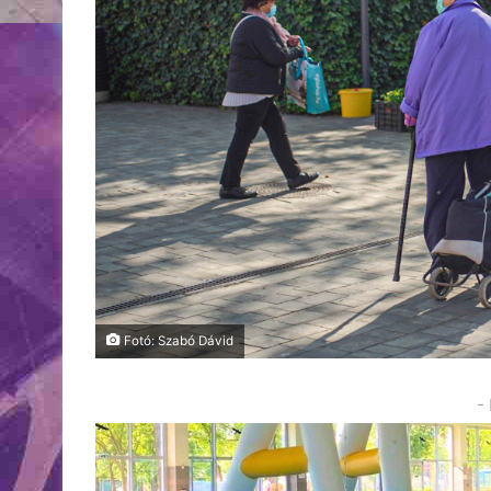
Fotó: Szabó Dávid
-