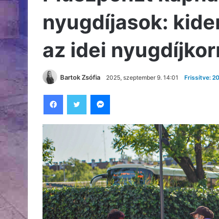
nyugdíjasok: kide
az idei nyugdíjkor
Bartok Zsófia
2025, szeptember 9. 14:01
Frissítve: 
Facebook
Twitter
Messenger