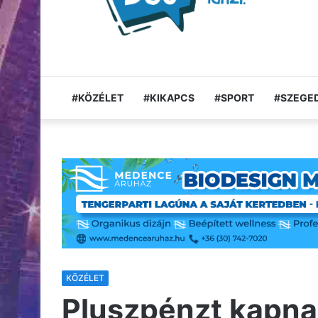
#KÖZÉLET
#KIKAPCS
#SPORT
#SZEGED
KÖZÉLET
Pluszpénzt kapna