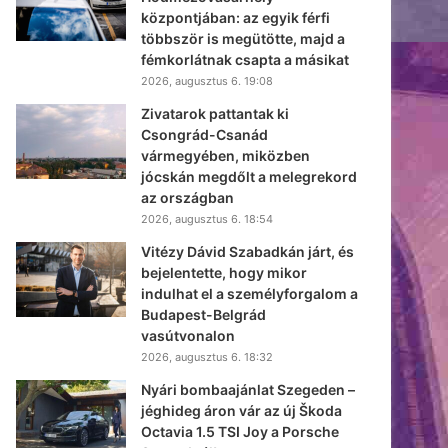
központjában: az egyik férfi
többször is megütötte, majd a
fémkorlátnak csapta a másikat
2026, augusztus 6. 19:08
Zivatarok pattantak ki
Csongrád-Csanád
vármegyében, miközben
jócskán megdőlt a melegrekord
az országban
2026, augusztus 6. 18:54
Vitézy Dávid Szabadkán járt, és
bejelentette, hogy mikor
indulhat el a személyforgalom a
Budapest-Belgrád
vasútvonalon
2026, augusztus 6. 18:32
Nyári bombaajánlat Szegeden –
jéghideg áron vár az új Škoda
Octavia 1.5 TSI Joy a Porsche