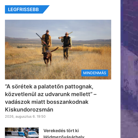
LEGFRISSEBB
MINDENMÁS
“A sörétek a palatetőn pattognak,
közvetlenül az udvarunk mellett” –
vadászok miatt bosszankodnak
Kiskundorozsmán
2026, augusztus 6. 19:50
Verekedés tört ki
Hódmezővásárhely