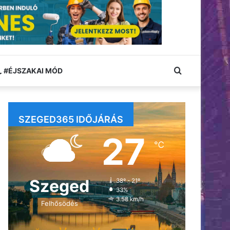
Keresés:
#ÉJSZAKAI MÓD
SZEGED365 IDŐJÁRÁS
27
℃
Szeged
38º - 21º
33%
3.58 km/h
Felhősödés