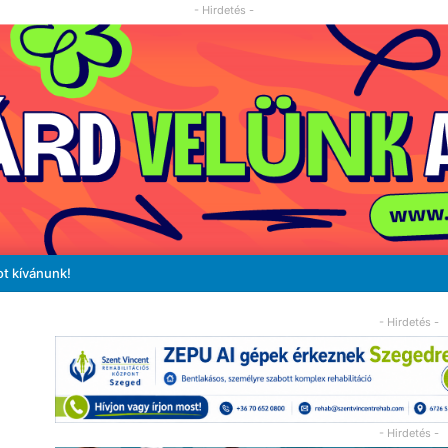
- Hirdetés -
ot kívánunk!
- Hirdetés -
- Hirdetés -