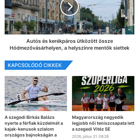
Autós és kerékpáros ütközött össze
Hódmezővásárhelyen, a helyszínre mentők siettek
KAPCSOLÓDÓ CIKKEK
A szegedi Birkás Balázs
Magyarország negyedik
nyerte a férfiak küzdelmét a
legjobb női teniszcsapata lett
kajak-kenusok szlalom
a szegedi Vitéz SE
országos bajnokságán a
2026, július 31. 08:28