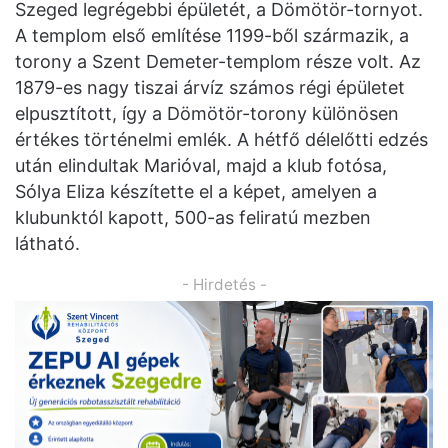
Szeged legrégebbi épületét, a Dömötör-tornyot.
A templom első említése 1199-ből származik, a
torony a Szent Demeter-templom része volt. Az
1879-es nagy tiszai árvíz számos régi épületet
elpusztított, így a Dömötör-torony különösen
értékes történelmi emlék. A hétfő délelőtti edzés
után elindultak Marióval, majd a klub fotósa,
Sólya Eliza készítette el a képet, amelyen a
klubunktól kapott, 500-as feliratú mezben
látható.
- Hirdetés -