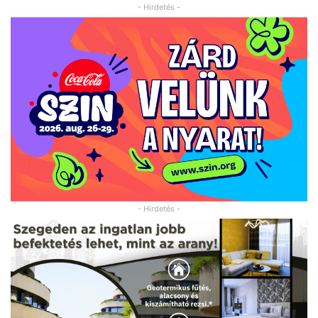
- Hirdetés -
- Hirdetés -