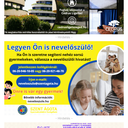
- Hirdetés -
- Hirdetés -