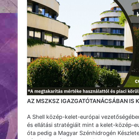
AZ MSZKSZ IGAZGATÓTANÁCSÁBAN IS K
A Shell közép-kelet-európai vezetőségében
és ellátási stratégiáit mint a kelet-közép-
óta pedig a Magyar Szénhidrogén Készlet