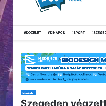
#KÖZÉLET
#KIKAPCS
#SPORT
#SZEGED
KÖZÉLET
Szegeden végzett,