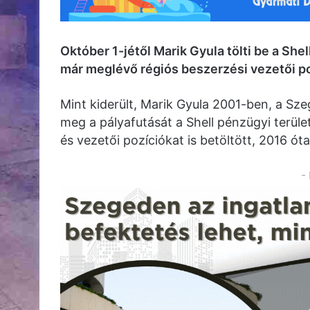
Október 1-jétől Marik Gyula tölti be a Shel
már meglévő régiós beszerzési vezetői pozí
Mint kiderült, Marik Gyula 2001-ben, a S
meg a pályafutását a Shell pénzügyi terüle
és vezetői pozíciókat is betöltött, 2016 ó
-