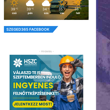
39
39
34
35
38
℃
℃
℃
℃
℃
csü
pén
szo
vas
hét
SZEGED365 FACEBOOK
- Hirdetés -