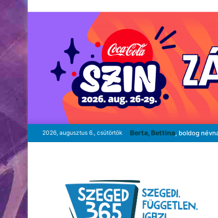
Berta, Bettina
2026, augusztus 6., csütörtök
, boldog névn