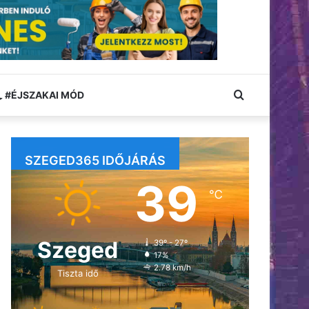
Keresés:
#ÉJSZAKAI MÓD
SZEGED365 IDŐJÁRÁS
39
℃
Szeged
39º - 27º
17%
2.78 km/h
Tiszta idő