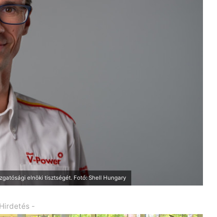
zgatósági elnöki tisztségét. Fotó: Shell Hungary
 Hirdetés -