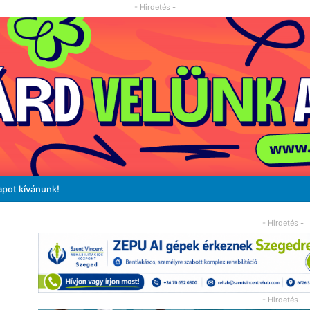
- Hirdetés -
apot kívánunk!
- Hirdetés -
- Hirdetés -