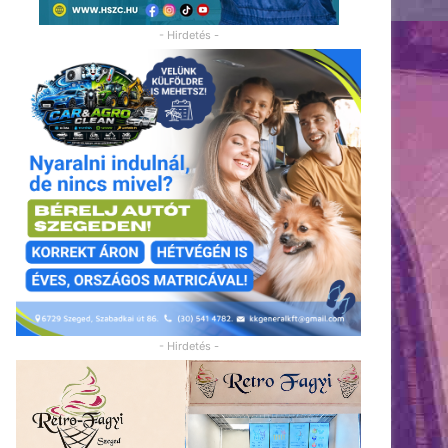
- Hirdetés -
- Hirdetés -