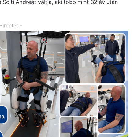
é Solti Andreát váltja, aki több mint 32 év után
 Hirdetés -