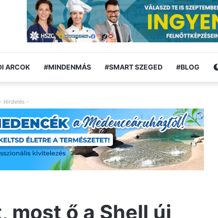
I ARCOK
#MINDENMÁS
#SMART SZEGED
#BLOG
- Hirdetés -
 most ő a Shell új