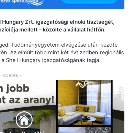
l Hungary Zrt. igazgatósági elnöki tisztségét,
ciója mellett – közölte a vállalat hétfőn.
zegedi Tudományegyetem elvégzése után kezdte
tén. Az elmúlt több mint két évtizedben regionális
ta a Shell Hungary igazgatóságának tagja.
 Hirdetés -