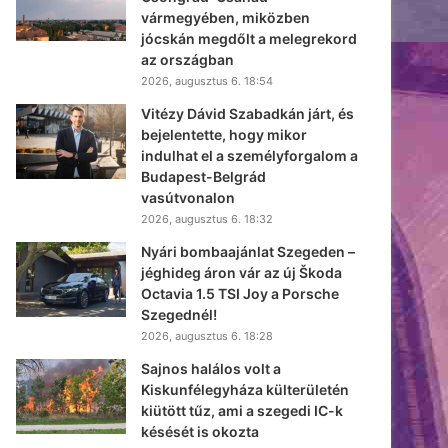
vármegyében, miközben
jócskán megdőlt a melegrekord
az országban
2026, augusztus 6. 18:54
Vitézy Dávid Szabadkán járt, és
bejelentette, hogy mikor
indulhat el a személyforgalom a
Budapest-Belgrád
vasútvonalon
2026, augusztus 6. 18:32
Nyári bombaajánlat Szegeden –
jéghideg áron vár az új Škoda
Octavia 1.5 TSI Joy a Porsche
Szegednél!
2026, augusztus 6. 18:28
Sajnos halálos volt a
Kiskunfélegyháza külterületén
kiütött tűz, ami a szegedi IC-k
késését is okozta