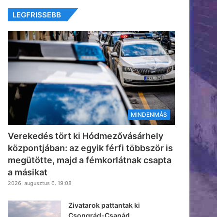
LEGFRISSEBB
MINDENMÁS
Verekedés tört ki Hódmezővásárhely
központjában: az egyik férfi többször is
megütötte, majd a fémkorlátnak csapta
a másikat
2026, augusztus 6. 19:08
Zivatarok pattantak ki
Csongrád-Csanád