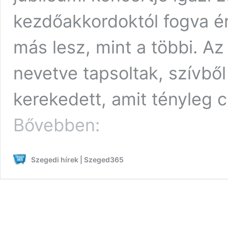
kezdőakkordoktól fogva ér
más lesz, mint a többi. A
nevetve tapsoltak, szívből
kerekedett, amit tényleg cs
Brutális
Bővebben:
hangulat,
közös
éneklés
Szegedi hírek | Szeged365
és
libabőr:
ilyen
volt
a
Republic
35!