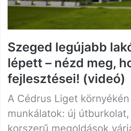
Szeged legújabb lak
lépett – nézd meg, h
fejlesztései! (videó)
A Cédrus Liget környékén
munkálatok: új útburkolat
korszerű megoldások várj