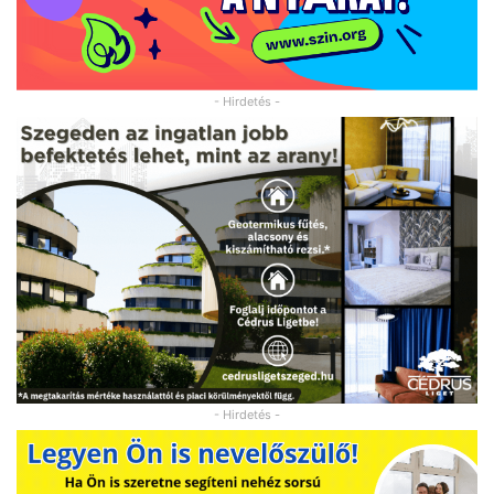
- Hirdetés -
- Hirdetés -