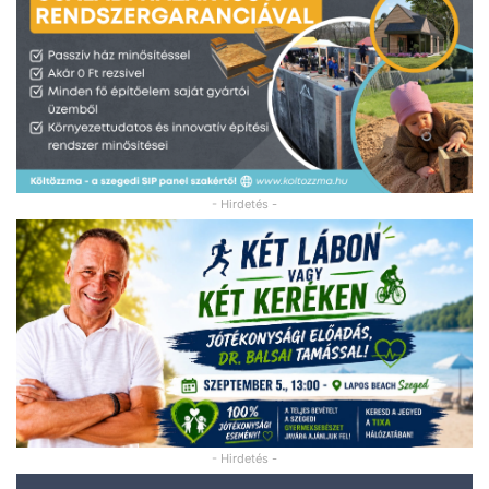
- Hirdetés -
- Hirdetés -