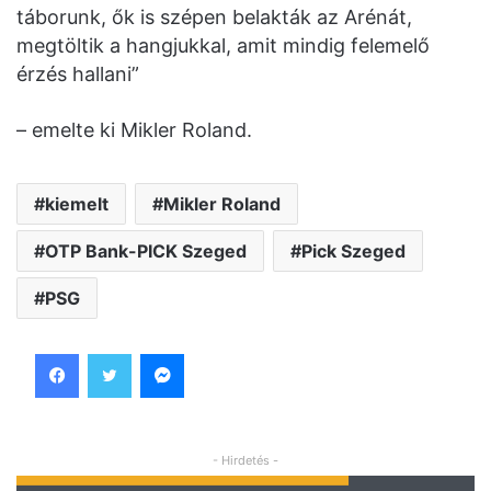
táborunk, ők is szépen belakták az Arénát,
megtöltik a hangjukkal, amit mindig felemelő
érzés hallani”
– emelte ki Mikler Roland.
kiemelt
Mikler Roland
OTP Bank-PICK Szeged
Pick Szeged
PSG
Facebook
Twitter
Messenger
- Hirdetés -