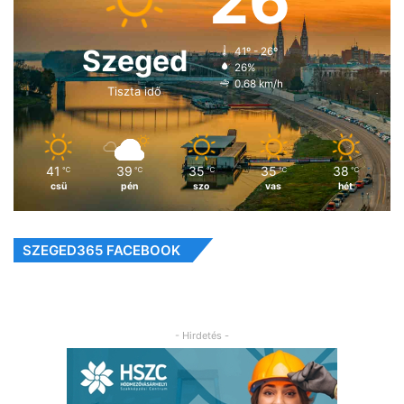
26
Szeged
41º - 26º
26%
0.68 km/h
Tiszta idő
41
39
35
35
38
℃
℃
℃
℃
℃
csü
pén
szo
vas
hét
SZEGED365 FACEBOOK
- Hirdetés -