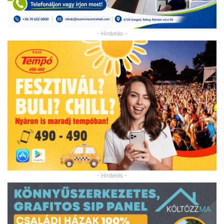
- Hirdetés -
- Hirdetés -