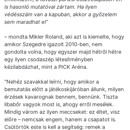
is hasonló mutatóval zártam. Ha ilyen
védésszám van a kapuban, akkor a győzelem
sem maradhat el”
– mondta Mikler Roland, aki azt is kiemelte, hogy
amikor Szegedre igazolt 2010-ben, nem
gondolta volna, hogy egyszer majd hétről hétre
egy ilyen csodaszép létesítményben
kézilabdázhat, mint a PICK Aréna.
“Nehéz szavakkal leírni, hogy amikor a
bemutatás előtt a játékoskijáróban állunk, milyen
érzések kavarognak bennem, bennünk. Tiszta
libabőr vagyok most is, ahogy erről mesélek.
Mindig várom az ilyen meccseket: ez éltet, visz
előre – nemcsak engem, hanem a csapatot is.
Csütörtök este is kell a segítség: remek a