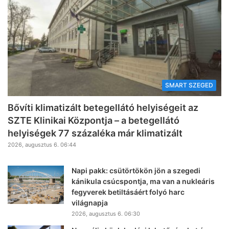
SMART SZEGED
Bővíti klimatizált betegellátó helyiségeit az
SZTE Klinikai Központja – a betegellátó
helyiségek 77 százaléka már klimatizált
2026, augusztus 6. 06:44
Napi pakk: csütörtökön jön a szegedi
kánikula csúcspontja, ma van a nukleáris
fegyverek betiltásáért folyó harc
világnapja
2026, augusztus 6. 06:30