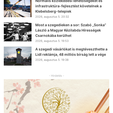
Normális közlekedési lehetőségeket és
infrastruktúra-fejlesztést követelnek a
Klebelsberg-telepiek
2026, augusztus 5. 20:32
Most a szegedieken a sor: Szabó „Sonka”
László a Magyar Kézilabda Hírességek
Csarnokába kerülhet
2026, augusztus 5. 19:53
A szegedi vásárlókat is megtéveszthette a
Lidl reklámja, 48 milliós bírság lett a vége
2026, augusztus 5. 19:38
- Hirdetés -