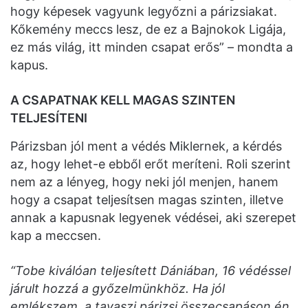
hogy képesek vagyunk legyőzni a párizsiakat.
Kőkemény meccs lesz, de ez a Bajnokok Ligája,
ez más világ, itt minden csapat erős” – mondta a
kapus.
A CSAPATNAK KELL MAGAS SZINTEN
TELJESÍTENI
Párizsban jól ment a védés Miklernek, a kérdés
az, hogy lehet-e ebből erőt meríteni. Roli szerint
nem az a lényeg, hogy neki jól menjen, hanem
hogy a csapat teljesítsen magas szinten, illetve
annak a kapusnak legyenek védései, aki szerepet
kap a meccsen.
“Tobe kiválóan teljesített Dániában, 16 védéssel
járult hozzá a győzelmünkhöz. Ha jól
emlékszem, a tavaszi párizsi összecsapáson én