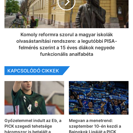
Komoly reformra szorul a magyar iskolák
olvasástanítási rendszere: a legutóbbi PISA-
felmérés szerint a 15 éves diákok negyede
funkcionális analfabéta
KAPCSOLÓDÓ CIKKEK
Győzelemmel indult az Eb, a
Megvan a menetrend:
PICK szegedi tehetsége
szeptember 10-én kezdi a
háromszor is betalált a
Bajnokok Ligáját a PICK