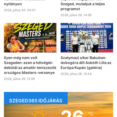
nyitányon
Szeged, mutatjuk a teljes
programot
2026, július 30. 00:01
2026, július 29. 14:58
Ilyen még nem volt
Szatymazi siker Bakuban:
Szegeden: ezen a hétvégén
dobogóra állt Asbóth Lilla az
debütál az amatőr teniszezők
Európa Kupán (galéria)
országos Masters-versenye
2026, július 28. 15:34
2026, július 29. 12:36
SZEGED365 IDŐJÁRÁS
℃