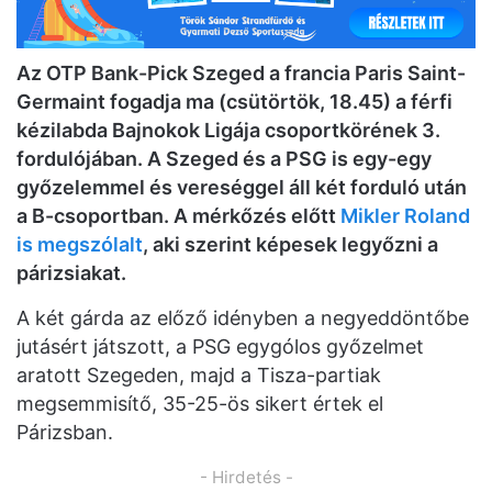
Az OTP Bank-Pick Szeged a francia Paris Saint-
Germaint fogadja ma (csütörtök, 18.45) a férfi
kézilabda Bajnokok Ligája csoportkörének 3.
fordulójában. A Szeged és a PSG is egy-egy
győzelemmel és vereséggel áll két forduló után
a B-csoportban. A mérkőzés előtt
Mikler Roland
is megszólalt
, aki szerint képesek legyőzni a
párizsiakat.
A két gárda az előző idényben a negyeddöntőbe
jutásért játszott, a PSG egygólos győzelmet
aratott Szegeden, majd a Tisza-partiak
megsemmisítő, 35-25-ös sikert értek el
Párizsban.
- Hirdetés -