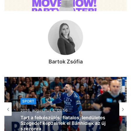
Bartok Zsófia
SPORT
2026, augusztus 3. 20:16
Szegedi küzdősport-szenzáció: a
világelső BKFC-ben debütál a Sárközi
MMA Team magyar bajnok nagyágyúja