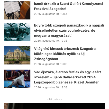
Ismét érkezik a Szent Gellért Komolyzenei
Fesztivál Szegedre!
2026, augusztus 10. 19:54
Egyre több szegedi panaszkodik a nappali
elviselhetetlen szúnyoghelyzetre, de
megvan a magyarázat!
2026, augusztus 10. 19:33
Világhírű kincsek érkeznek Szegedre:
különleges kiállítás nyílik az Új
Zsinagógában
2026, augusztus 10. 19:06
Vad éjszaka, álarcos férfiak és egy lezárt
szerelem – újabb dallal érkezett 2024
Legszegedibb Zenésze, Kiszel Jennifer
2026, augusztus 10. 18:33
- Hirdetés -