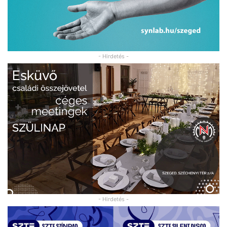
- Hirdetés -
- Hirdetés -