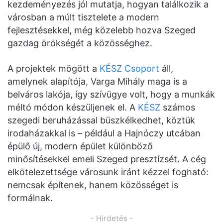
kezdeményezés jól mutatja, hogyan találkozik a
városban a múlt tisztelete a modern
fejlesztésekkel, még közelebb hozva Szeged
gazdag örökségét a közösséghez.
A projektek mögött a
KÉSZ Csoport
áll,
amelynek alapítója, Varga Mihály maga is a
belváros lakója, így szívügye volt, hogy a munkák
méltó módon készüljenek el. A
KÉSZ
számos
szegedi beruházással büszkélkedhet, köztük
irodaházakkal is – például a Hajnóczy utcában
épülő új, modern épület különböző
minősítésekkel emeli Szeged presztízsét. A cég
elkötelezettsége városunk iránt kézzel fogható:
nemcsak építenek, hanem közösséget is
formálnak.
- Hirdetés -