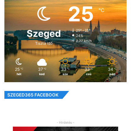
25
℃
Szeged
25º - 25º
24%
2.27 km/h
Tiszta idő
25
37
33
33
34
℃
℃
℃
℃
℃
hét
ked
sze
csü
pén
SZEGED365 FACEBOOK
- Hirdetés -