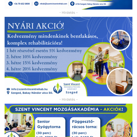
- Hirdetés -
- Hirdetés -