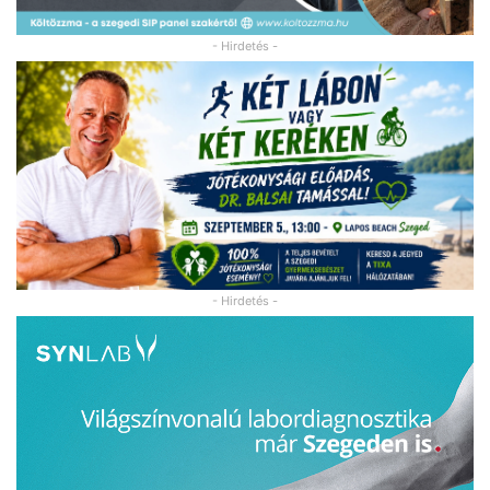
- Hirdetés -
- Hirdetés -