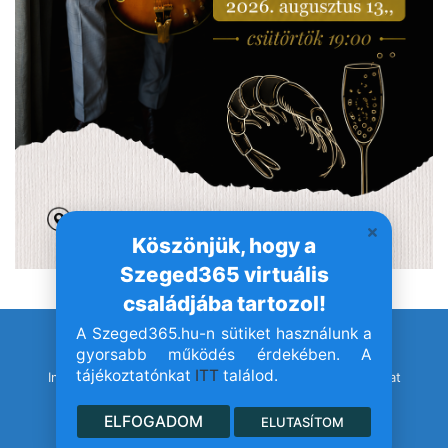
Köszönjük, hogy a
Szeged365 virtuális
családjába tartozol!
A Szeged365.hu-n sütiket használunk a
© Szeged365.hu I Minden jog fenntartva!
gyorsabb működés érdekében. A
tájékoztatónkat
ITT
találod.
Impresszum
Adatvédelem
Jogvédelem
Médiaajánlat
ELFOGADOM
ELUTASÍTOM
Facebook
YouTube
Instagram
TikTok