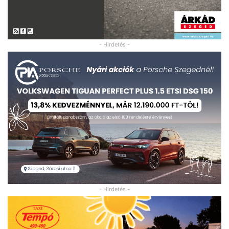
- Hirdetés -
- Hirdetés -