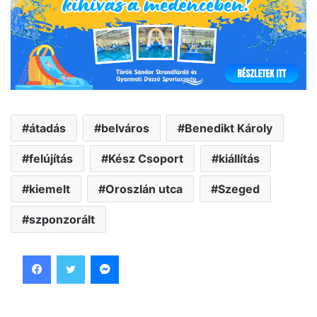
átadás
belváros
Benedikt Károly
felújítás
Kész Csoport
kiállítás
kiemelt
Oroszlán utca
Szeged
szponzorált
Facebook
Twitter
Messenger