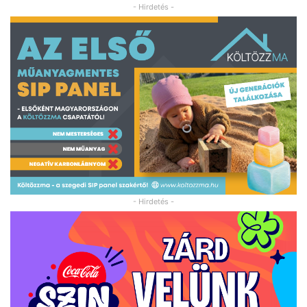
- Hirdetés -
- Hirdetés -