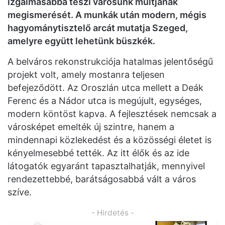
izgalmasabbá teszi városunk múltjának
megismerését. A munkák után modern, mégis
hagyománytisztelő arcát mutatja Szeged,
amelyre együtt lehetünk büszkék.
A belváros rekonstrukciója hatalmas jelentőségű
projekt volt, amely mostanra teljesen
befejeződött. Az Oroszlán utca mellett a Deák
Ferenc és a Nádor utca is megújult, egységes,
modern köntöst kapva. A fejlesztések nemcsak a
városképet emelték új szintre, hanem a
mindennapi közlekedést és a közösségi életet is
kényelmesebbé tették. Az itt élők és az ide
látogatók egyaránt tapasztalhatják, mennyivel
rendezettebbé, barátságosabbá vált a város
szíve.
- Hirdetés -