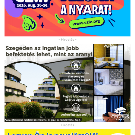
- Hirdetés -
- Hirdetés -