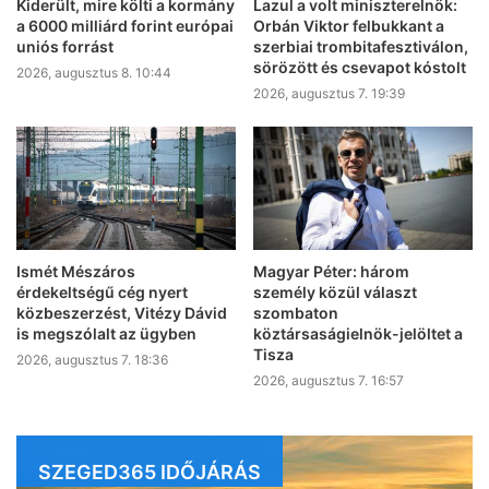
Kiderült, mire költi a kormány
Lazul a volt miniszterelnök:
a 6000 milliárd forint európai
Orbán Viktor felbukkant a
uniós forrást
szerbiai trombitafesztiválon,
sörözött és csevapot kóstolt
2026, augusztus 8. 10:44
2026, augusztus 7. 19:39
Ismét Mészáros
Magyar Péter: három
érdekeltségű cég nyert
személy közül választ
közbeszerzést, Vitézy Dávid
szombaton
is megszólalt az ügyben
köztársaságielnök-jelöltet a
Tisza
2026, augusztus 7. 18:36
2026, augusztus 7. 16:57
SZEGED365 IDŐJÁRÁS