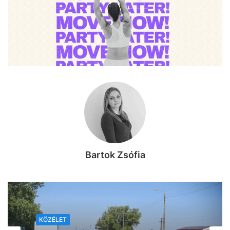
Bartok Zsófia
KÖZÉLET