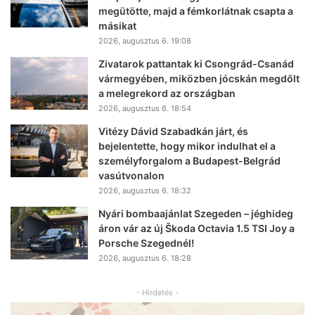
megütötte, majd a fémkorlátnak csapta a
másikat
2026, augusztus 6. 19:08
Zivatarok pattantak ki Csongrád-Csanád
vármegyében, miközben jócskán megdőlt
a melegrekord az országban
2026, augusztus 6. 18:54
Vitézy Dávid Szabadkán járt, és
bejelentette, hogy mikor indulhat el a
személyforgalom a Budapest-Belgrád
vasútvonalon
2026, augusztus 6. 18:32
Nyári bombaajánlat Szegeden – jéghideg
áron vár az új Škoda Octavia 1.5 TSI Joy a
Porsche Szegednél!
2026, augusztus 6. 18:28
- Hirdetés -