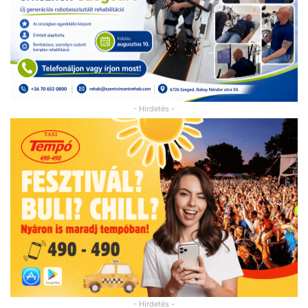
- Hirdetés -
- Hirdetés -