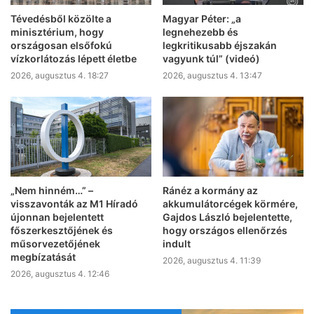
Tévedésből közölte a
Magyar Péter: „a
minisztérium, hogy
legnehezebb és
országosan elsőfokú
legkritikusabb éjszakán
vízkorlátozás lépett életbe
vagyunk túl” (videó)
2026, augusztus 4. 18:27
2026, augusztus 4. 13:47
„Nem hinném…” –
Ránéz a kormány az
visszavonták az M1 Híradó
akkumulátorcégek körmére,
újonnan bejelentett
Gajdos László bejelentette,
főszerkesztőjének és
hogy országos ellenőrzés
műsorvezetőjének
indult
megbízatását
2026, augusztus 4. 11:39
2026, augusztus 4. 12:46