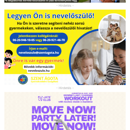
- Hirdetés -
- Hirdetés -