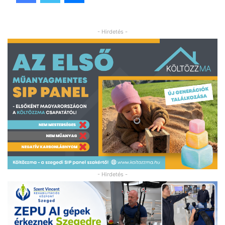
- Hirdetés -
- Hirdetés -