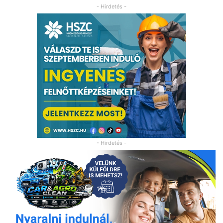
- Hirdetés -
- Hirdetés -