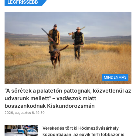
LEGFRISSEBB
MINDENMÁS
“A sörétek a palatetőn pattognak, közvetlenül az
udvarunk mellett” – vadászok miatt
bosszankodnak Kiskundorozsmán
2026, augusztus 6. 19:50
Verekedés tört ki Hódmezővásárhely
központjában: az egyik férfi többször is