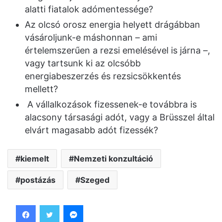
alatti fiatalok adómentessége?
Az olcsó orosz energia helyett drágábban
vásároljunk-e máshonnan – ami
értelemszerűen a rezsi emelésével is járna –,
vagy tartsunk ki az olcsóbb
energiabeszerzés és rezsicsökkentés
mellett?
A vállalkozások fizessenek-e továbbra is
alacsony társasági adót, vagy a Brüsszel által
elvárt magasabb adót fizessék?
kiemelt
Nemzeti konzultáció
postázás
Szeged
Facebook
Twitter
Messenger