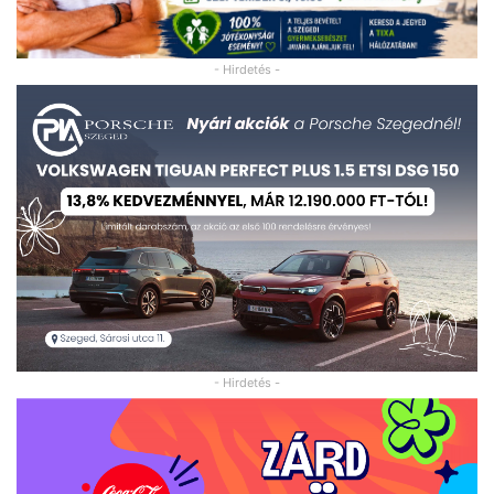
- Hirdetés -
- Hirdetés -