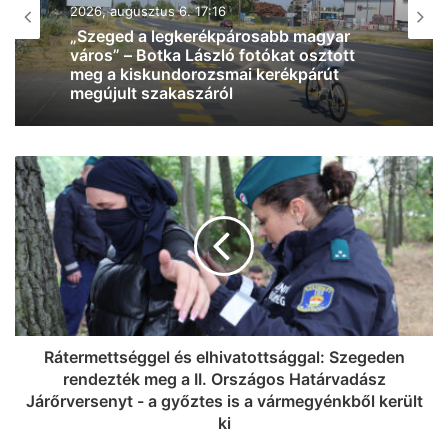
2026, augusztus 6. 12:28
Kiderült, mikor választ új köztársasági
elnököt az Országgyűlés
Rátermettséggel és elhivatottsággal: Szegeden
rendezték meg a II. Országos Határvadász
Járőrversenyt - a győztes is a vármegyénkből került
ki