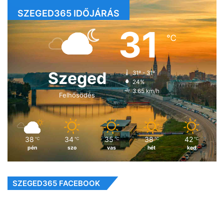
SZEGED365 IDŐJÁRÁS
31
℃
Szeged
31º - 31º
24%
3.65 km/h
Felhősödés
38
34
35
38
42
℃
℃
℃
℃
℃
pén
szo
vas
hét
ked
SZEGED365 FACEBOOK