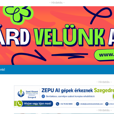
- Hirdetés -
unk!
- Hirdetés -
- Hirdetés -