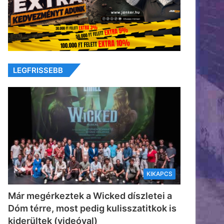
LEGFRISSEBB
KIKAPCS
Már megérkeztek a Wicked díszletei a
Dóm térre, most pedig kulisszatitkok is
kiderültek (videóval)