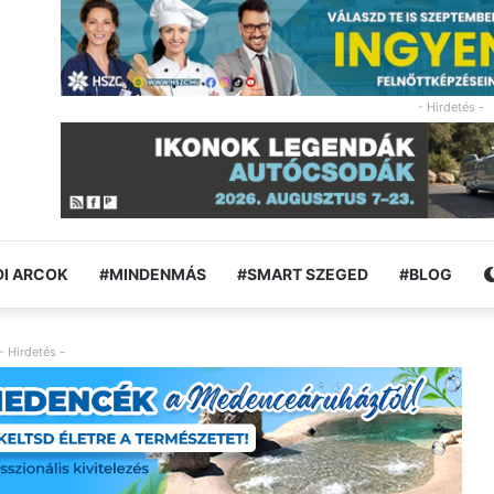
- Hirdetés -
I ARCOK
#MINDENMÁS
#SMART SZEGED
#BLOG
- Hirdetés -