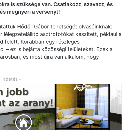
okra is szüksége van. Csatlakozz, szavazz, és
és megnyeri a versenyt!
tattuk Hődör Gábor tehetségét olvasóinknak:
élegzetelállító asztrofotókat készített, például a
d felett. Korábban egy részleges
l – ez is bejárta közösségi felületeket. Ezek a
árosban, és most újra van alkalom, hogy
 Hirdetés -