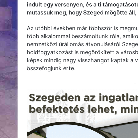
indult egy versenyen, és a ti támogatásot
mutassuk meg, hogy Szeged mögötte áll, 
Az utóbbi években már többször is megmu
több alkalommal beszámoltunk róla, amikor l
nemzetközi űrállomás átvonulásáról Szege
holdfogyatkozást is megörökített a városbó
képek mindig nagy visszhangot kaptak a v
összefogjunk érte.
-