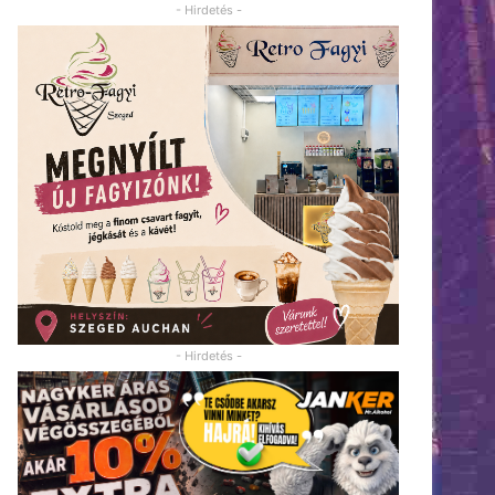
- Hirdetés -
- Hirdetés -