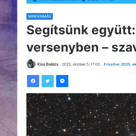
MINDENMÁS
Segítsünk együtt
versenyben – szav
Kiss Balázs
2025, október 5. 17:00
Frissítve: 2025, o
Facebook
Twitter
Messenger