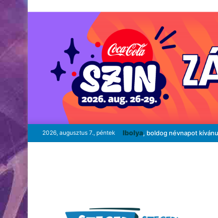
Ibolya
2026, augusztus 7., péntek
, boldog névnapot kíván