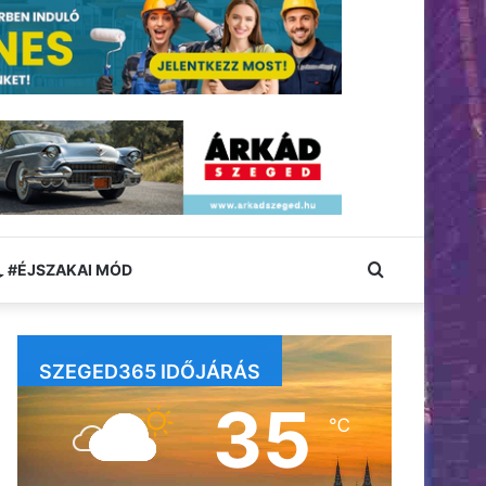
Keresés:
#ÉJSZAKAI MÓD
SZEGED365 IDŐJÁRÁS
35
℃