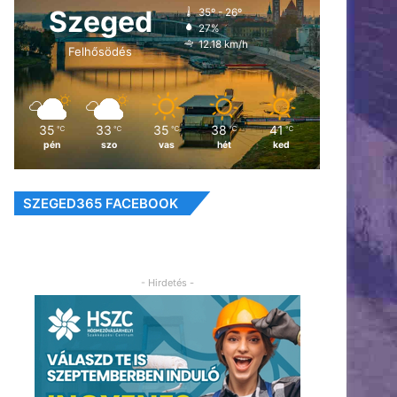
Szeged
35º - 26º
27%
12.18 km/h
Felhősödés
35
33
35
38
41
℃
℃
℃
℃
℃
pén
szo
vas
hét
ked
SZEGED365 FACEBOOK
- Hirdetés -