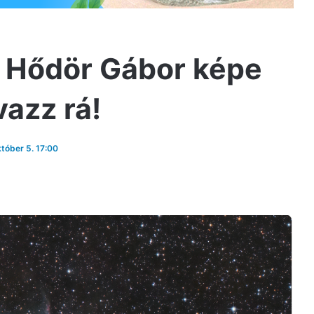
: Hődör Gábor képe
azz rá!
któber 5. 17:00