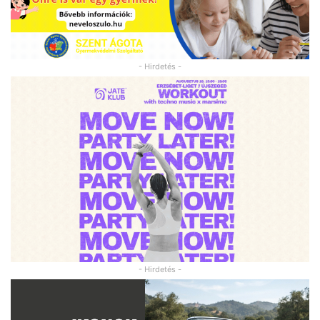
- Hirdetés -
- Hirdetés -