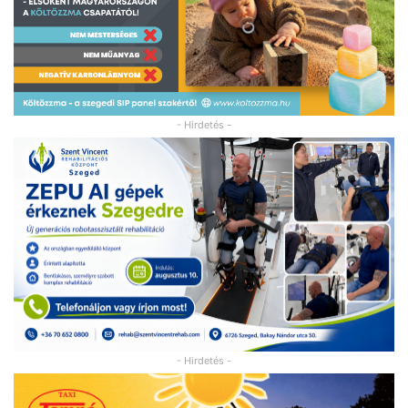
- Hirdetés -
- Hirdetés -