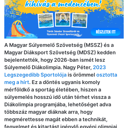
A Magyar Súlyemelő Szövetség (MSSZ) és a
Magyar Diáksport Szövetség (MDSZ) kedden
bejelentették, hogy 2026-ban ismét lesz
Súlyemelő Diákolimpia. Nagy Péter,
2023
Legszegedibb Sportolója
is örömmel
osztotta
meg a hírt
. Ez a döntés ugyanis komoly
mérföldkő a sportág életében, hiszen a
súlyemelés hosszú idő után térhet vissza a
Diákolimpia programjába, lehetőséget adva
többszáz magyar diáknak arra, hogy
megmérettesse magát ebben a technikát,
fegyelmet és kitartást igénylő egyéni olimpiai