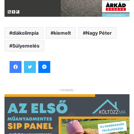
diákolimpia
kiemelt
Nagy Péter
Súlyemelés
Facebook
Twitter
Messenger
- Hirdetés -