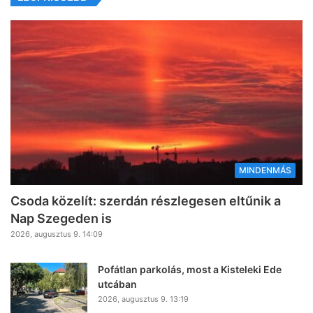
MINDENMÁS
Csoda közelít: szerdán részlegesen eltűnik a
Nap Szegeden is
2026, augusztus 9. 14:09
Pofátlan parkolás, most a Kisteleki Ede
utcában
2026, augusztus 9. 13:19