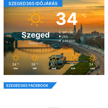
SZEGED365 IDŐJÁRÁS
34
℃
Szeged
34º - 24º
28%
3.68 km/h
Tiszta idő
34
38
40
35
34
℃
℃
℃
℃
℃
vas
hét
ked
sze
csü
SZEGED365 FACEBOOK