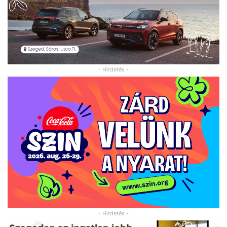
- Hirdetés -
- Hirdetés -