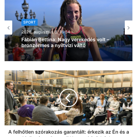
SPORT
2026, augusztus 8. 15:50
A háromszoros magyar bajnok
VIDEOTON FC – Fehérvár ellen lép
pályára ma délután a Szeged – Csanád
GA
A felhőtlen szórakozás garantált: érkezik az Én és a