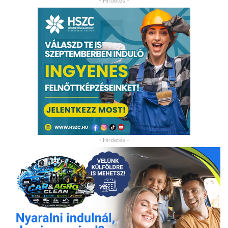
- Hirdetés -
- Hirdetés -