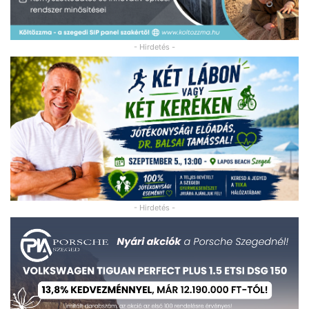
- Hirdetés -
- Hirdetés -