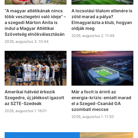
“A magyar atlétikának nincs
A locsolási tilalom ellenére is
több vesztegetni való ideje” –
zöld marad a pálya?
a szegedi Márton Anita is
Elmagyarázta a klub, hogyan
indul a Magyar Atlétikai
oldják meg
Szövetség elnökválasztásán
2026, augusztus 2. 11:49
2026, augusztus 3. 10:44
Amerikai hátvéd érkezik
Már a focit is érinti az
Szegedre, új játékost igazolt
energia-krízis: emiatt marad
az SZTE-Szedeák
el a Szeged-Csanád GA
szombati meccse
2026, augusztus 1. 16:01
2026, augusztus 1. 11:30