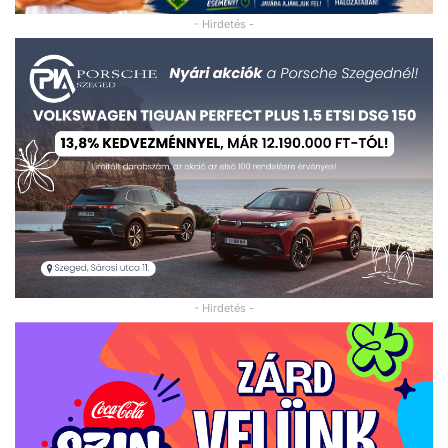
- Hirdetés -
- Hirdetés -