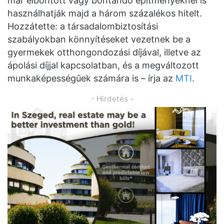
már elbontott vagy bontandó építményeknél is
használhatják majd a három százalékos hitelt.
Hozzátette: a társadalombiztosítási
szabályokban könnyítéseket vezetnek be a
gyermekek otthongondozási díjával, illetve az
ápolási díjjal kapcsolatban, és a megváltozott
munkaképességűek számára is – írja az
MTI
.
- Hirdetés -