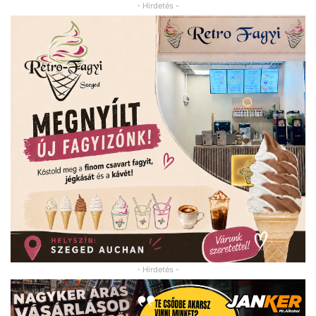
- Hirdetés -
- Hirdetés -