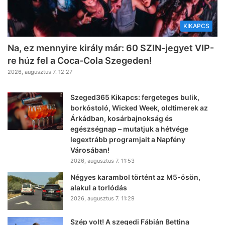
KIKAPCS
Na, ez mennyire király már: 60 SZIN-jegyet VIP-
re húz fel a Coca-Cola Szegeden!
2026, augusztus 7. 12:27
Szeged365 Kikapcs: fergeteges bulik,
borkóstoló, Wicked Week, oldtimerek az
Árkádban, kosárbajnokság és
egészségnap – mutatjuk a hétvége
legextrább programjait a Napfény
Városában!
2026, augusztus 7. 11:53
Négyes karambol történt az M5-ösön,
alakul a torlódás
2026, augusztus 7. 11:29
Szép volt! A szegedi Fábián Bettina