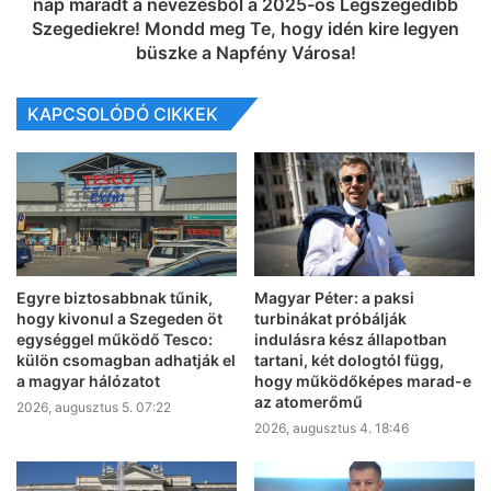
nap maradt a nevezésből a 2025-ös Legszegedibb
Szegediekre! Mondd meg Te, hogy idén kire legyen
büszke a Napfény Városa!
KAPCSOLÓDÓ CIKKEK
Egyre biztosabbnak tűnik,
Magyar Péter: a paksi
hogy kivonul a Szegeden öt
turbinákat próbálják
egységgel működő Tesco:
indulásra kész állapotban
külön csomagban adhatják el
tartani, két dologtól függ,
a magyar hálózatot
hogy működőképes marad-e
az atomerőmű
2026, augusztus 5. 07:22
2026, augusztus 4. 18:46