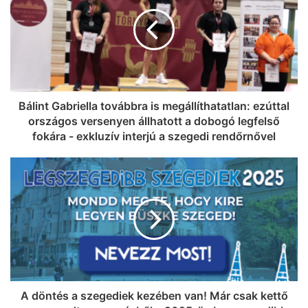
Bálint Gabriella továbbra is megállíthatatlan: ezúttal
országos versenyen állhatott a dobogó legfelső
fokára - exkluzív interjú a szegedi rendőrnővel
A döntés a szegediek kezében van! Már csak kettő