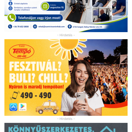
- Hirdetés -
- Hirdetés -