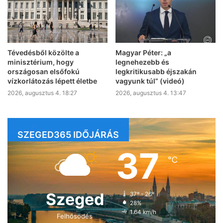
Tévedésből közölte a
Magyar Péter: „a
minisztérium, hogy
legnehezebb és
országosan elsőfokú
legkritikusabb éjszakán
vízkorlátozás lépett életbe
vagyunk túl” (videó)
2026, augusztus 4. 18:27
2026, augusztus 4. 13:47
SZEGED365 IDŐJÁRÁS
37
℃
Szeged
37º - 26º
28%
1.64 km/h
Felhősödés