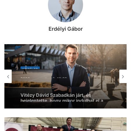
Erdélyi Gábor
KÖZÉLET
2026, augusztus 6. 17:16
„Szeged a legkerékpárosabb magyar
város” – Botka László fotókat osztott
meg a kiskundorozsmai kerékpárút
megújult szakaszáról