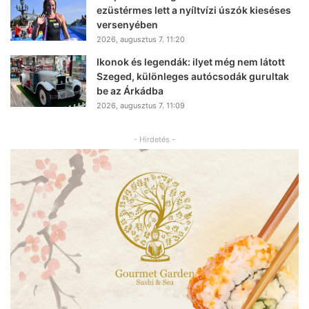
ezüstérmes lett a nyíltvízi úszók kieséses
versenyében
2026, augusztus 7. 11:20
Ikonok és legendák: ilyet még nem látott
Szeged, különleges autócsodák gurultak
be az Árkádba
2026, augusztus 7. 11:09
- Hirdetés -