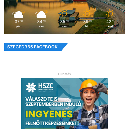
37
34
35
39
42
℃
℃
℃
℃
℃
pén
szo
vas
hét
ked
SZEGED365 FACEBOOK
- Hirdetés -