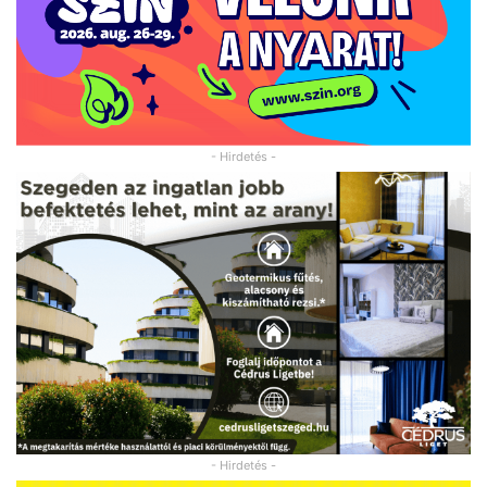
- Hirdetés -
- Hirdetés -