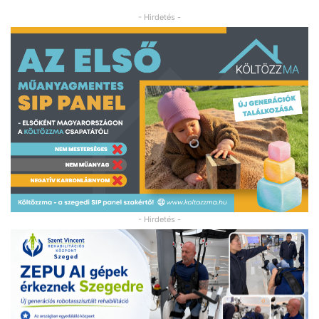
- Hirdetés -
- Hirdetés -