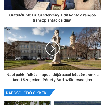
Gratulálunk: Dr. Szederkényi Edit kapta a rangos
transzplantációs díjat!
Napi pakk: felhős-napos időjárással köszönt ránk a
kedd Szegeden, Péterfy Bori születésnapján
KAPCSOLÓDÓ CIKKEK