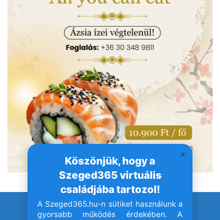
Köszönjük, hogy a
Szeged365 virtuális
családjába tartozol!
A Szeged365.hu-n sütiket használunk a
© Szeged365.hu I Minden jog fenntartva!
gyorsabb működés érdekében. A