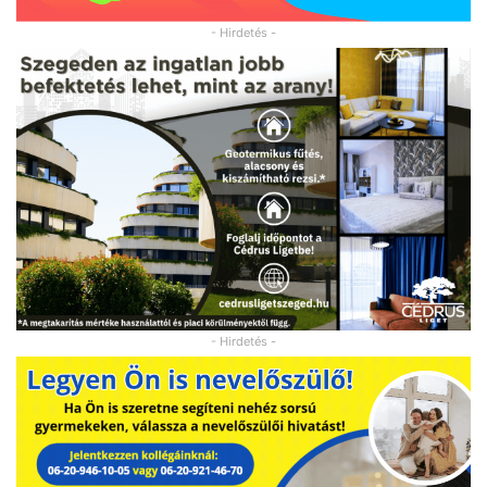
- Hirdetés -
- Hirdetés -