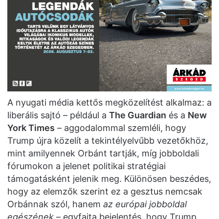
A nyugati média kettős megközelítést alkalmaz: a
liberális sajtó – például a
The Guardian
és a
New
York Times
– aggodalommal szemléli, hogy
Trump újra közelít a tekintélyelvűbb vezetőkhöz,
mint amilyennek Orbánt tartják, míg jobboldali
fórumokon a jelenet politikai stratégiai
támogatásként jelenik meg. Különösen beszédes,
hogy az elemzők szerint ez a gesztus nemcsak
Orbánnak szól, hanem
az európai jobboldal
egészének
– egyfajta bejelentés, hogy Trump