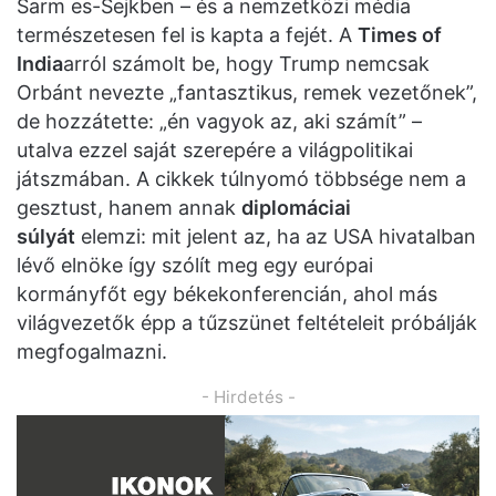
Sarm es-Sejkben – és a nemzetközi média
természetesen fel is kapta a fejét. A
Times of
India
arról számolt be, hogy Trump nemcsak
Orbánt nevezte „fantasztikus, remek vezetőnek”,
de hozzátette: „én vagyok az, aki számít” –
utalva ezzel saját szerepére a világpolitikai
játszmában. A cikkek túlnyomó többsége nem a
gesztust, hanem annak
diplomáciai
súlyát
elemzi: mit jelent az, ha az USA hivatalban
lévő elnöke így szólít meg egy európai
kormányfőt egy békekonferencián, ahol más
világvezetők épp a tűzszünet feltételeit próbálják
megfogalmazni.
- Hirdetés -