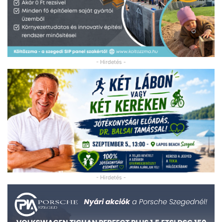
- Hirdetés -
- Hirdetés -