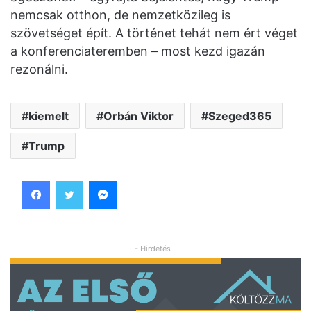
nemcsak otthon, de nemzetközileg is
szövetséget épít. A történet tehát nem ért véget
a konferenciateremben – most kezd igazán
rezonálni.
kiemelt
Orbán Viktor
Szeged365
Trump
Facebook
Twitter
Messenger
- Hirdetés -