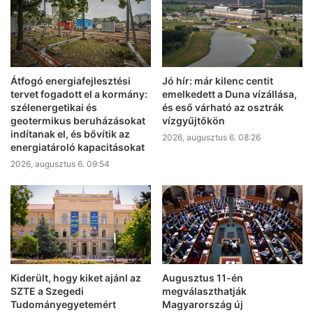
Átfogó energiafejlesztési
Jó hír: már kilenc centit
tervet fogadott el a kormány:
emelkedett a Duna vízállása,
szélenergetikai és
és eső várható az osztrák
geotermikus beruházásokat
vízgyűjtőkön
indítanak el, és bővítik az
2026, augusztus 6. 08:26
energiatároló kapacitásokat
2026, augusztus 6. 09:54
Kiderült, hogy kiket ajánl az
Augusztus 11-én
SZTE a Szegedi
megválaszthatják
Tudományegyetemért
Magyarország új