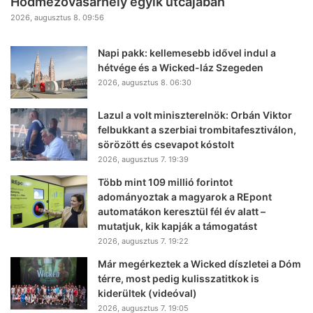
Hódmezővásárhely egyik utcájában
2026, augusztus 8. 09:56
Napi pakk: kellemesebb idővel indul a
hétvége és a Wicked-láz Szegeden
2026, augusztus 8. 06:30
Lazul a volt miniszterelnök: Orbán Viktor
felbukkant a szerbiai trombitafesztiválon,
sörözött és csevapot kóstolt
2026, augusztus 7. 19:39
Több mint 109 millió forintot
adományoztak a magyarok a REpont
automatákon keresztül fél év alatt –
mutatjuk, kik kapják a támogatást
2026, augusztus 7. 19:22
Már megérkeztek a Wicked díszletei a Dóm
térre, most pedig kulisszatitkok is
kiderültek (videóval)
2026, augusztus 7. 19:05