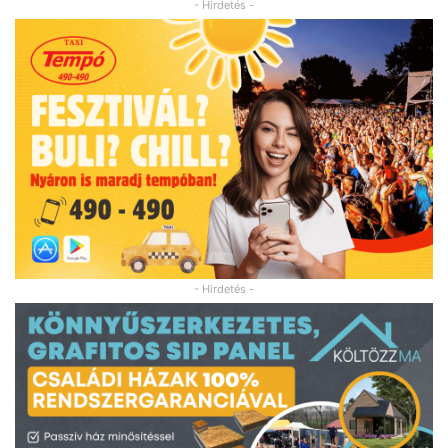
- Hirdetés -
- Hirdetés -