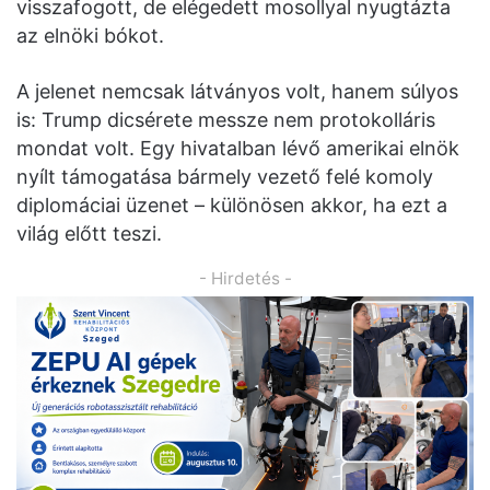
visszafogott, de elégedett mosollyal nyugtázta
az elnöki bókot.
A jelenet nemcsak látványos volt, hanem súlyos
is: Trump dicsérete messze nem protokolláris
mondat volt. Egy hivatalban lévő amerikai elnök
nyílt támogatása bármely vezető felé komoly
diplomáciai üzenet – különösen akkor, ha ezt a
világ előtt teszi.
- Hirdetés -