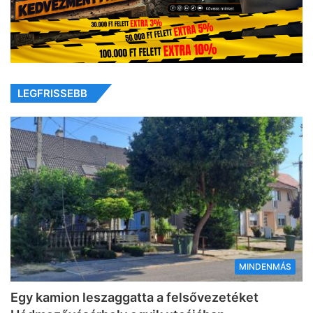
LEGFRISSEBB
MINDENMÁS
Egy kamion leszaggatta a felsővezetéket