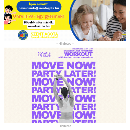
- Hirdetés -
- Hirdetés -