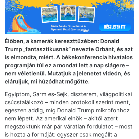
Élőben, a kamerák kereszttüzében: Donald
Trump „fantasztikusnak” nevezte Orbánt, és azt
is elmondta, miért. A békekonferencia hivatalos
programján túl ez a mondat lett a nap slágere –
nem véletlenül. Mutatjuk a jelenetet videón, és
eláruljuk, mi húzódhat mögötte.
Egyiptom, Sarm es-Sejk, díszterem, világpolitikai
csúcstalálkozó – minden protokoll szerint ment,
egészen addig, míg Donald Trump mikrofonhoz
nem lépett. Az amerikai elnök – akitől azért
megszoktunk már pár váratlan fordulatot – most
is hozta a formáját: egyszer csak megállt a