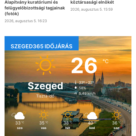
Alapítvány kuratóriumi és
köztársasági elnökét
felügyelőbizottsági tagjainak
2026, augusztus 5. 15:59
(fotók)
2026, augusztus 5. 16:23
SZEGED365 IDŐJÁRÁS
26
℃
Szeged
33º - 23º
58%
5.49 km/h
Tiszta idő
33
35
38
40
36
℃
℃
℃
℃
℃
szo
vas
hét
ked
sze