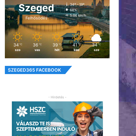
Szeged
34º - 19º
68%
5.06 km/h
Felhősödés
34
36
39
41
34
℃
℃
℃
℃
℃
szo
vas
hét
ked
sze
SZEGED365 FACEBOOK
- Hirdetés -