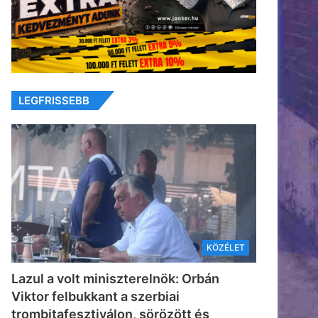
LEGFRISSEBB
KÖZÉLET
Lazul a volt miniszterelnök: Orbán
Viktor felbukkant a szerbiai
trombitafesztiválon, sörözött és