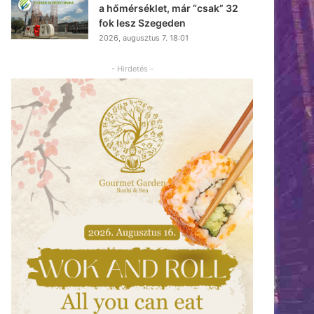
a hőmérséklet, már “csak” 32
fok lesz Szegeden
2026, augusztus 7. 18:01
- Hirdetés -