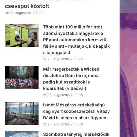
csevapot kóstolt
2026, augusztus 7. 19:39
Több mint 109 millió forintot
adományoztak a magyarok a
REpont automatákon keresztül
fél év alatt – mutatjuk, kik kapják
a támogatást
2026, augusztus 7. 19:22
Már megérkeztek a Wicked
díszletei a Dóm térre, most
pedig kulisszatitkok is
kiderültek (videóval)
2026, augusztus 7. 19:05
Ismét Mészáros érdekeltségű
cég nyert közbeszerzést, Vitézy
Dávid is megszólalt az ügyben
2026, augusztus 7. 18:36
Szombatra tényleg mérséklődik