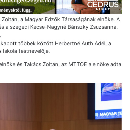
ár Zoltán, a Magyar Edzők Társaságának elnöke. A
 és a szegedi Kecse-Nagyné Bánszky Zsuzsanna,
,
t kapott többek között Herbertné Auth Adél, a
s Iskola testnevelője.
 elnöke és Takács Zoltán, az MTTOE alelnöke adta