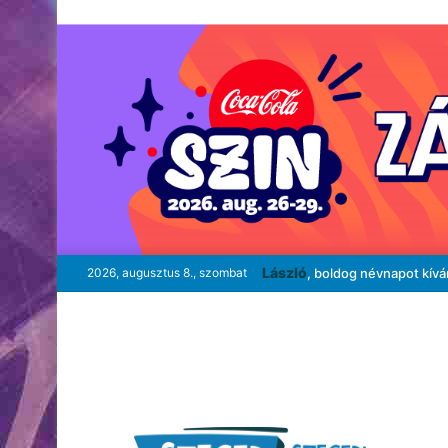
László
2026, augusztus 8., szombat
, boldog névnapot kív