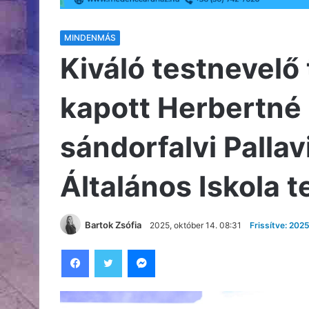
MINDENMÁS
Kiváló testnevelő
kapott Herbertné 
sándorfalvi Pallav
Általános Iskola t
Bartok Zsófia
2025, október 14. 08:31
Frissítve: 202
Facebook
Twitter
Messenger