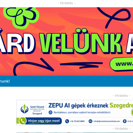
- Hirdetés -
ánunk!
- Hirdetés -
- Hirdetés -