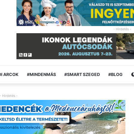
- Hirdetés -
I ARCOK
#MINDENMÁS
#SMART SZEGED
#BLOG
- Hirdetés -