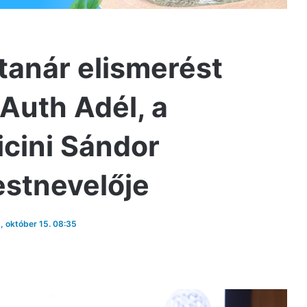
 tanár elismerést
Auth Adél, a
icini Sándor
estnevelője
5, október 15. 08:35