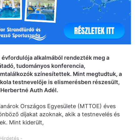
évfordulója alkalmából rendezték meg a
átadó, tudományos konferencia,
mtalálkozók színesítettek. Mint megtudtuk, a
skola testnevelője is elismerésben részesült,
t
Herbertné Auth Adél
.
Tanárok Országos Egyesülete (MTTOE) éves
önböző díjakat azoknak, akik a testnevelés és
k. Mint kiderült,
 Hirdetés -