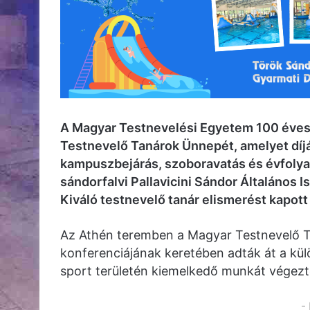
A Magyar Testnevelési Egyetem 100 éves 
Testnevelő Tanárok Ünnepét, amelyet díj
kampuszbejárás, szoboravatás és évfolya
sándorfalvi Pallavicini Sándor Általános I
Kiváló testnevelő tanár elismerést kapot
Az Athén teremben a Magyar Testnevelő 
konferenciájának keretében adták át a kül
sport területén kiemelkedő munkát végezte
-