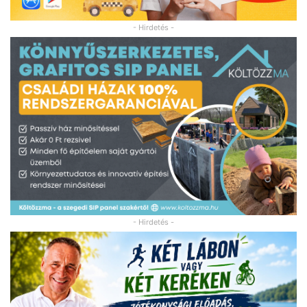
- Hirdetés -
- Hirdetés -