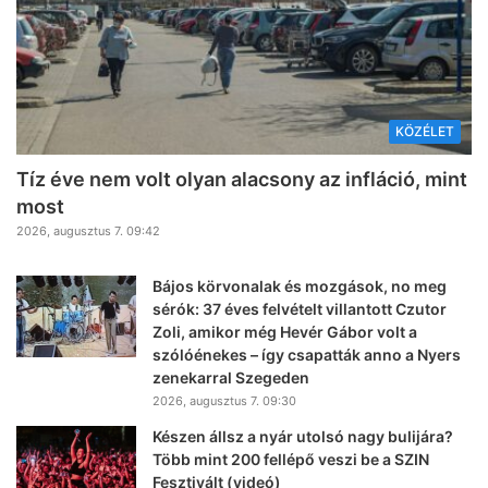
KÖZÉLET
Tíz éve nem volt olyan alacsony az infláció, mint
most
2026, augusztus 7. 09:42
Bájos körvonalak és mozgások, no meg
sérók: 37 éves felvételt villantott Czutor
Zoli, amikor még Hevér Gábor volt a
szólóénekes – így csapatták anno a Nyers
zenekarral Szegeden
2026, augusztus 7. 09:30
Készen állsz a nyár utolsó nagy bulijára?
Több mint 200 fellépő veszi be a SZIN
Fesztivált (videó)