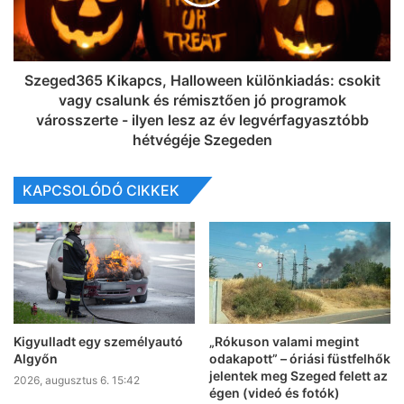
Szeged365 Kikapcs, Halloween különkiadás: csokit
vagy csalunk és rémisztően jó programok
városszerte - ilyen lesz az év legvérfagyasztóbb
hétvégéje Szegeden
KAPCSOLÓDÓ CIKKEK
Kigyulladt egy személyautó
„Rókuson valami megint
Algyőn
odakapott” – óriási füstfelhők
jelentek meg Szeged felett az
2026, augusztus 6. 15:42
égen (videó és fotók)