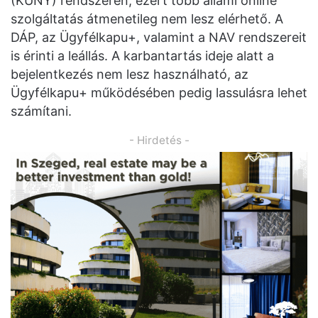
(KÜNY) rendszerén, ezért több állami online
szolgáltatás átmenetileg nem lesz elérhető. A
DÁP, az Ügyfélkapu+, valamint a NAV rendszereit
is érinti a leállás. A karbantartás ideje alatt a
bejelentkezés nem lesz használható, az
Ügyfélkapu+ működésében pedig lassulásra lehet
számítani.
- Hirdetés -