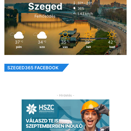
Szeged
37º - 26º
36%
1.43 km/h
Felhősödés
37
34
35
39
42
℃
℃
℃
℃
℃
pén
szo
vas
hét
ked
SZEGED365 FACEBOOK
- Hirdetés -