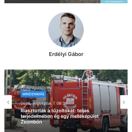
Erdélyi Gábor
MINDENMÁS
2026, augusztus 7. 08:32
Jó helyen van, de vajon jó választás is?
Így keress lakást Szegeden