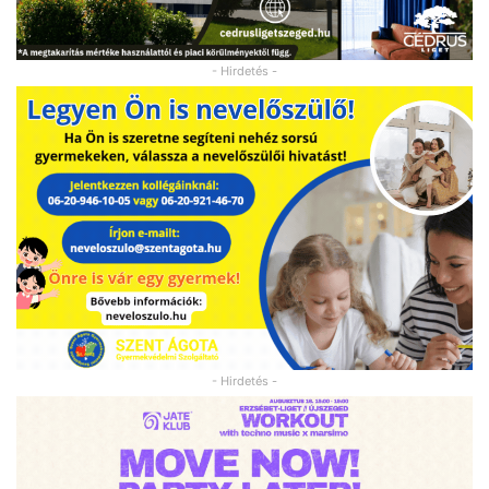
- Hirdetés -
- Hirdetés -