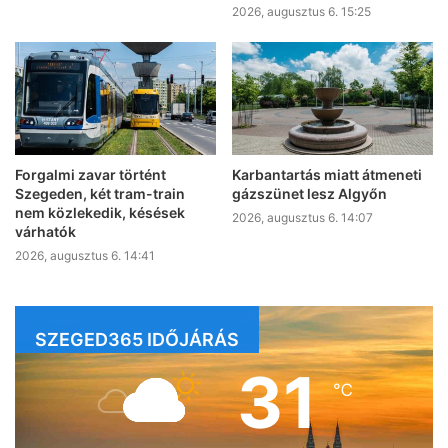
2026, augusztus 6. 15:25
Forgalmi zavar történt
Karbantartás miatt átmeneti
Szegeden, két tram-train
gázszünet lesz Algyőn
nem közlekedik, késések
2026, augusztus 6. 14:07
várhatók
2026, augusztus 6. 14:41
SZEGED365 IDŐJÁRÁS
31
℃