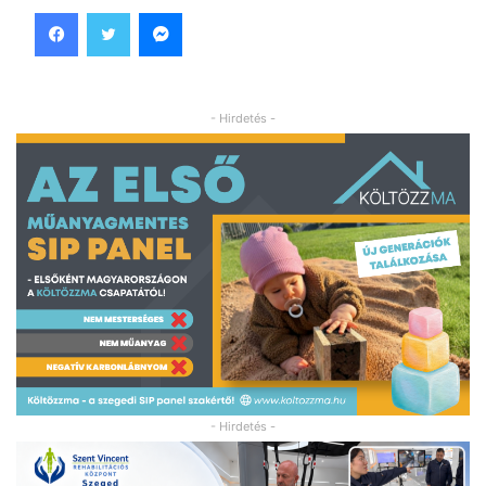
Facebook
Twitter
Messenger
- Hirdetés -
- Hirdetés -