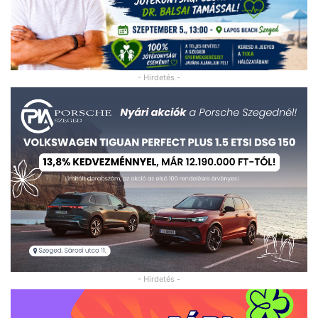
- Hirdetés -
- Hirdetés -