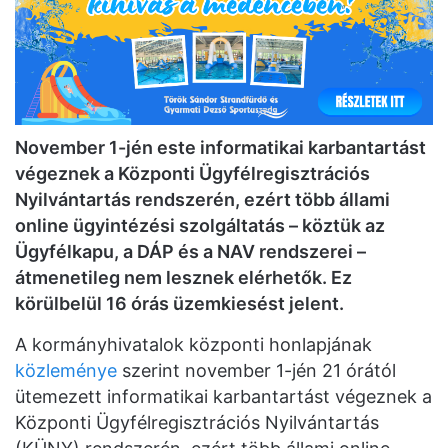
November 1-jén este informatikai karbantartást
végeznek a Központi Ügyfélregisztrációs
Nyilvántartás rendszerén, ezért több állami
online ügyintézési szolgáltatás – köztük az
Ügyfélkapu, a DÁP és a NAV rendszerei –
átmenetileg nem lesznek elérhetők. Ez
körülbelül 16 órás üzemkiesést jelent.
A kormányhivatalok központi honlapjának
közleménye
szerint november 1-jén 21 órától
ütemezett informatikai karbantartást végeznek a
Központi Ügyfélregisztrációs Nyilvántartás