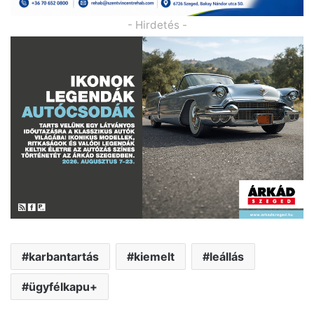
- Hirdetés -
karbantartás
kiemelt
leállás
ügyfélkapu+