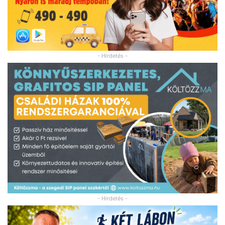
- Hirdetés -
- Hirdetés -