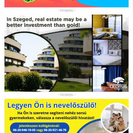
- Hirdetés -
- Hirdetés -