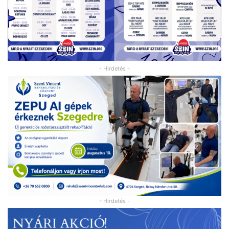
- Hirdetés -
- Hirdetés -