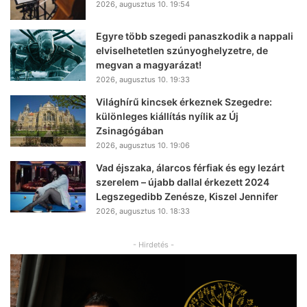
2026, augusztus 10. 19:54
Egyre több szegedi panaszkodik a nappali
elviselhetetlen szúnyoghelyzetre, de
megvan a magyarázat!
2026, augusztus 10. 19:33
Világhírű kincsek érkeznek Szegedre:
különleges kiállítás nyílik az Új
Zsinagógában
2026, augusztus 10. 19:06
Vad éjszaka, álarcos férfiak és egy lezárt
szerelem – újabb dallal érkezett 2024
Legszegedibb Zenésze, Kiszel Jennifer
2026, augusztus 10. 18:33
- Hirdetés -