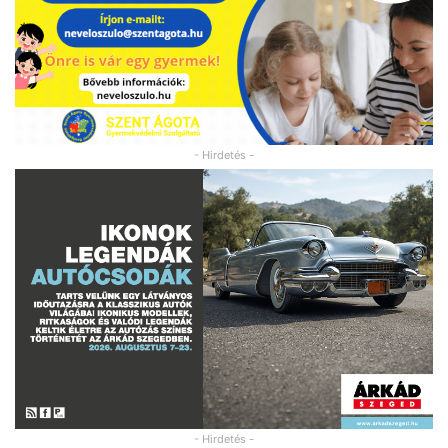
- Hirdetés -
- Hirdetés -