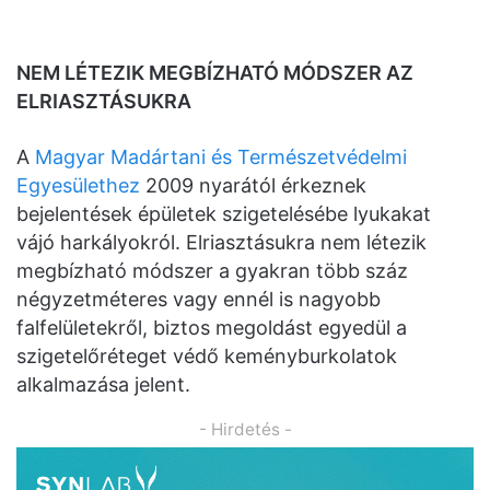
NEM LÉTEZIK MEGBÍZHATÓ MÓDSZER AZ
ELRIASZTÁSUKRA
A
Magyar Madártani és Természetvédelmi
Egyesülethez
2009 nyarától érkeznek
bejelentések épületek szigetelésébe lyukakat
vájó harkályokról. Elriasztásukra nem létezik
megbízható módszer a gyakran több száz
négyzetméteres vagy ennél is nagyobb
falfelületekről, biztos megoldást egyedül a
szigetelőréteget védő keményburkolatok
alkalmazása jelent.
- Hirdetés -