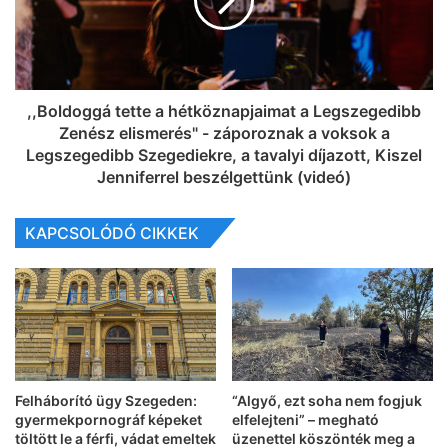
,,Boldoggá tette a hétköznapjaimat a Legszegedibb
Zenész elismerés" - záporoznak a voksok a
Legszegedibb Szegediekre, a tavalyi díjazott, Kiszel
Jenniferrel beszélgettünk (videó)
KAPCSOLÓDÓ CIKKEK
Felháborító ügy Szegeden:
“Algyő, ezt soha nem fogjuk
gyermekpornográf képeket
elfelejteni” – megható
töltött le a férfi, vádat emeltek
üzenettel köszönték meg a