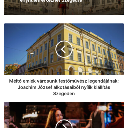
vadat” – interjú Hevér Zsolttal, a Szeged
környéki vadászok helyzetéről
Véget ért a felfordulás az Anna kútnál:
az érintett útszakaszt visszaadták a
forgalomnak
Méltó emlék városunk festőművész legendájának:
Joachim József alkotásaiból nyílik kiállítás
Szegeden