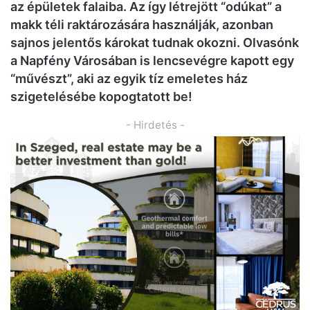
az épületek falaiba. Az így létrejött “odúkat” a
makk téli raktározására használják, azonban
sajnos jelentős károkat tudnak okozni. Olvasónk
a Napfény Városában is lencsevégre kapott egy
“művészt”, aki az egyik tíz emeletes ház
szigetelésébe kopogtatott be!
- Hirdetés -