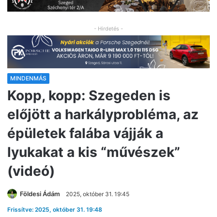
- Hirdetés -
MINDENMÁS
Kopp, kopp: Szegeden is
előjött a harkályprobléma, az
épületek falába vájják a
lyukakat a kis “művészek”
(videó)
Földesi Ádám
2025, október 31. 19:45
Frissítve: 2025, október 31. 19:48