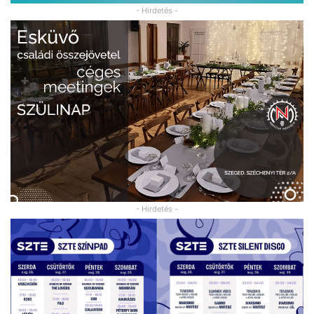
- Hirdetés -
- Hirdetés -