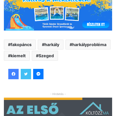
fakopáncs
harkály
harkályprobléma
kiemelt
Szeged
Facebook
Twitter
Messenger
- Hirdetés -