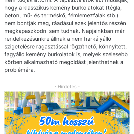
hogy a klasszikus kemény burkolatokat (tégla,
beton, mű- és terméskő, fémlemezfalak stb.)
nem bontják meg, ráadásul ezek jelentős részén
megkapaszkodni sem tudnak. Napjainkban már
rendelkezésünkre állnak a nem harkályálló
szigetelésre ragasztással rögzíthető, könnyített,
fagyálló kemény burkolatok is, melyek szélesebb
körben alkalmazható megoldást jelenthetnek a
problémára.
- Hirdetés -