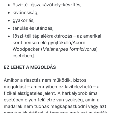
őszi-téli éjszakázóhely-készítés,
kíváncsiság,
gyakorlás,
tanulás és utánzás,
[őszi-téli táplálékraktározás – az amerikai
kontinensen élő gyűjtőküllő/Acorn
Woodpecker (
Melanerpes formicivorus
)
esetében].
EZ LEHET A MEGOLDÁS
Amikor a riasztás nem működik, biztos
megoldást – amennyiben ez kivitelezhető – a
fizikai elszigetelés jelent. A harkályprobléma
esetében olyan felületre van szükség, amin a
madarak nem tudnak megkapaszkodni vagy azt
nem tudják áttörni. A tapasztalatok azt mutatják,