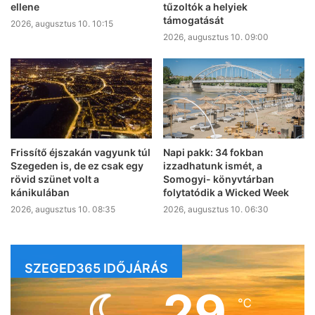
ellene
tűzoltók a helyiek
támogatását
2026, augusztus 10. 10:15
2026, augusztus 10. 09:00
Frissítő éjszakán vagyunk túl
Napi pakk: 34 fokban
Szegeden is, de ez csak egy
izzadhatunk ismét, a
rövid szünet volt a
Somogyi- könyvtárban
kánikulában
folytatódik a Wicked Week
2026, augusztus 10. 08:35
2026, augusztus 10. 06:30
SZEGED365 IDŐJÁRÁS
29
℃