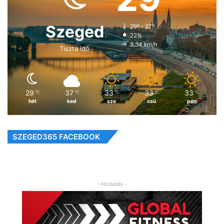
Szeged
29º - 27º
22%
3.34 km/h
Tiszta idő
29
37
33
33
33
℃
℃
℃
℃
℃
hét
ked
sze
csü
pén
SZEGED365 FACEBOOK
- Hirdetés -