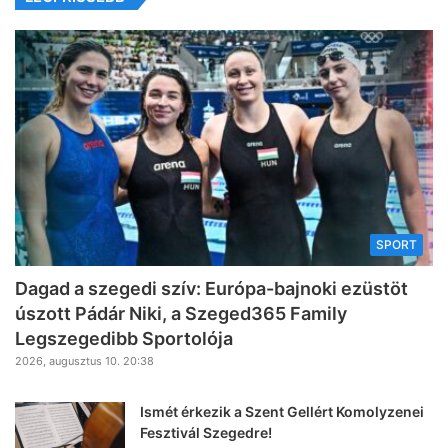
SPORT
Dagad a szegedi szív: Európa-bajnoki ezüstöt
úszott Pádár Niki, a Szeged365 Family
Legszegedibb Sportolója
2026, augusztus 10. 20:38
Ismét érkezik a Szent Gellért Komolyzenei
Fesztivál Szegedre!