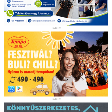
- Hirdetés -
- Hirdetés -