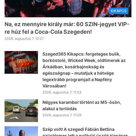
KIKAPCS
Na, ez mennyire király már: 60 SZIN-jegyet VIP-
re húz fel a Coca-Cola Szegeden!
2026, augusztus 7. 12:27
Szeged365 Kikapcs: fergeteges bulik,
borkóstoló, Wicked Week, oldtimerek az
Árkádban, kosárbajnokság és
egészségnap – mutatjuk a hétvége
legextrább programjait a Napfény
Városában!
2026, augusztus 7. 11:53
Négyes karambol történt az M5-ösön,
alakul a torlódás
2026, augusztus 7. 11:29
Szép volt! A szegedi Fábián Bettina
ezüstérmes lett a nyíltvízi úszók kieséses