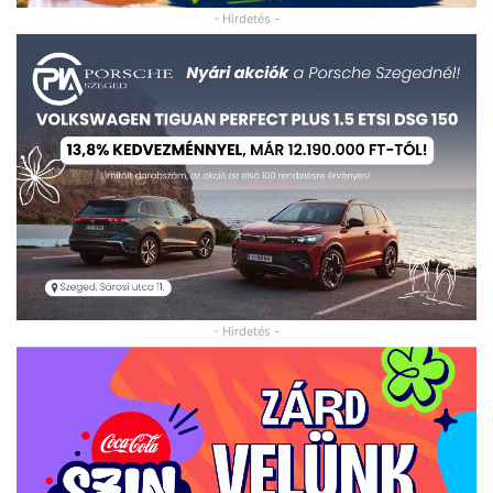
- Hirdetés -
- Hirdetés -