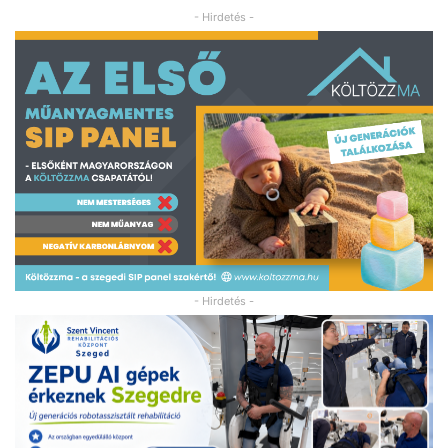
- Hirdetés -
- Hirdetés -