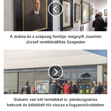
A dráma és a szépség festője: megnyílt Joachim
József-emlékkiállítás Szegeden
Gubanc van két termékkel is: penészgyanús
kekszet és bébiételt hív vissza a fogyasztóvédelem