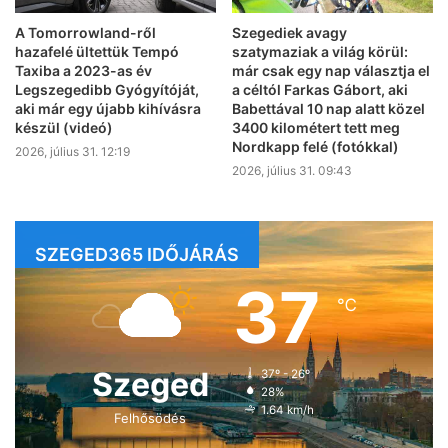
A Tomorrowland-ről
Szegediek avagy
hazafelé ültettük Tempó
szatymaziak a világ körül:
Taxiba a 2023-as év
már csak egy nap választja el
Legszegedibb Gyógyítóját,
a céltól Farkas Gábort, aki
aki már egy újabb kihívásra
Babettával 10 nap alatt közel
készül (videó)
3400 kilométert tett meg
Nordkapp felé (fotókkal)
2026, július 31. 12:19
2026, július 31. 09:43
SZEGED365 IDŐJÁRÁS
37
℃
Szeged
37º - 26º
28%
1.64 km/h
Felhősödés