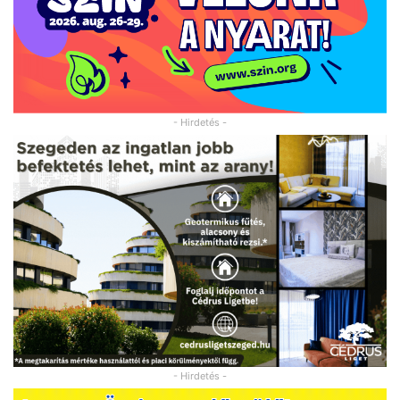
- Hirdetés -
- Hirdetés -