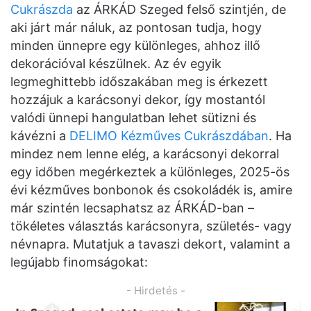
Cukrászda
az ÁRKÁD Szeged felső szintjén, de
aki járt már náluk, az pontosan tudja, hogy
minden ünnepre egy különleges, ahhoz illő
dekorációval készülnek. Az év egyik
legmeghittebb időszakában meg is érkezett
hozzájuk a karácsonyi dekor, így mostantól
valódi ünnepi hangulatban lehet sütizni és
kávézni a
DELIMO Kézműves Cukrászdában
. Ha
mindez nem lenne elég, a karácsonyi dekorral
egy időben megérkeztek a különleges, 2025-ös
évi kézműves bonbonok és csokoládék is, amire
már szintén lecsaphatsz az ÁRKÁD-ban –
tökéletes választás karácsonyra, születés- vagy
névnapra. Mutatjuk a tavaszi dekort, valamint a
legújabb finomságokat:
- Hirdetés -