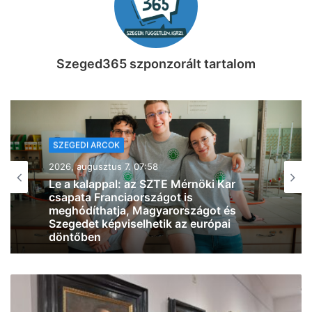
Szeged365 szponzorált tartalom
SZEGEDI ARCOK
2026, augusztus 6. 08:46
Eredetileg gyógyszerésznek készült,
most Szegeden segíti a betegek
felépülését Tabatabai Nejad Flóra
(videó)