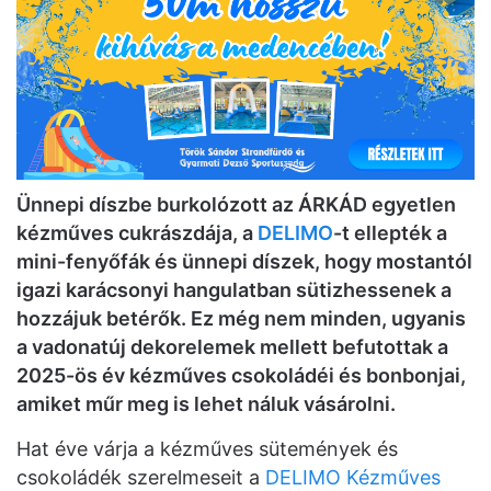
Ünnepi díszbe burkolózott az ÁRKÁD egyetlen
kézműves cukrászdája, a
DELIMO
-t ellepték a
mini-fenyőfák és ünnepi díszek, hogy mostantól
igazi karácsonyi hangulatban sütizhessenek a
hozzájuk betérők. Ez még nem minden, ugyanis
a vadonatúj dekorelemek mellett befutottak a
2025-ös év kézműves csokoládéi és bonbonjai,
amiket műr meg is lehet náluk vásárolni.
Hat éve várja a kézműves sütemények és
csokoládék szerelmeseit a
DELIMO Kézműves