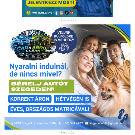
- Hirdetés -
- Hirdetés -