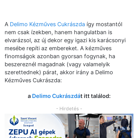
A
Delimo Kézműves Cukrászda
így mostantól
nem csak ízekben, hanem hangulatban is
elvarázsol, az új dekor egy igazi kis karácsonyi
mesébe repíti az embereket. A kézműves
finomságok azonban gyorsan fogynak, ha
beszereznél magadnak (vagy valamelyik
szerettednek) párat, akkor irány a Delimo
Kézműves Cukrászda:
a
Delimo Cukrászdá
t itt találod:
- Hirdetés -