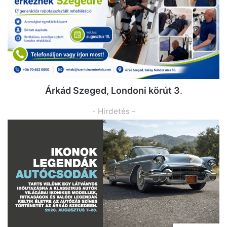
Árkád Szeged, Londoni körút 3
.
- Hirdetés -