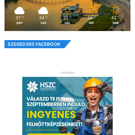
37
34
35
39
42
℃
℃
℃
℃
℃
pén
szo
vas
hét
ked
SZEGED365 FACEBOOK
- Hirdetés -