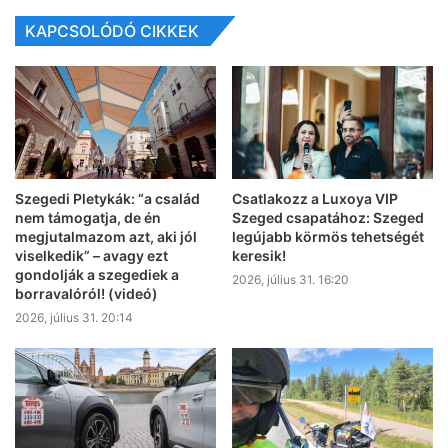
KAPCSOLÓDÓ CIKKEK
Szegedi Pletykák: “a család
Csatlakozz a Luxoya VIP
nem támogatja, de én
Szeged csapatához: Szeged
megjutalmazom azt, aki jól
legújabb körmös tehetségét
viselkedik” – avagy ezt
keresik!
gondolják a szegediek a
2026, július 31. 16:20
borravalóról! (videó)
2026, július 31. 20:14