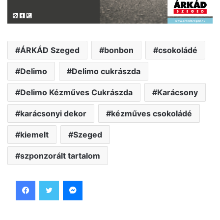
ÁRKÁD Szeged
bonbon
csokoládé
Delimo
Delimo cukrászda
Delimo Kézműves Cukrászda
Karácsony
karácsonyi dekor
kézműves csokoládé
kiemelt
Szeged
szponzorált tartalom
Facebook
Twitter
Messenger