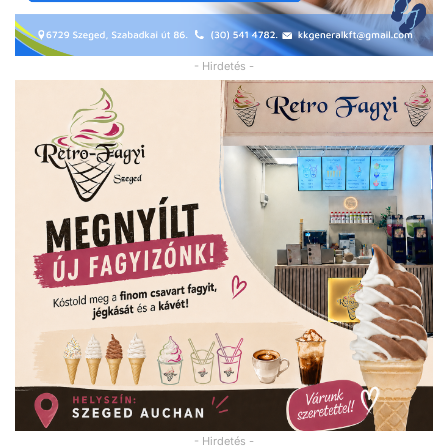
- Hirdetés -
- Hirdetés -