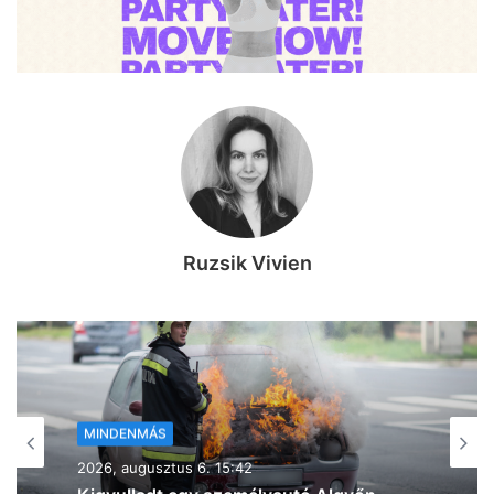
Ruzsik Vivien
MINDENMÁS
2026, augusztus 6. 15:25
„Rókuson valami megint odakapott” –