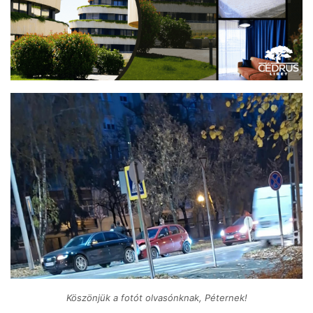
Köszönjük a fotót olvasónknak, Péternek!