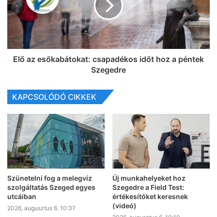
Elő az esőkabátokat: csapadékos időt hoz a péntek
Szegedre
KAPCSOLÓDÓ CIKKEK
Szünetelni fog a melegvíz
Új munkahelyeket hoz
szolgáltatás Szeged egyes
Szegedre a Field Test:
utcáiban
értékesítőket keresnek
(videó)
2026, augusztus 6. 10:37