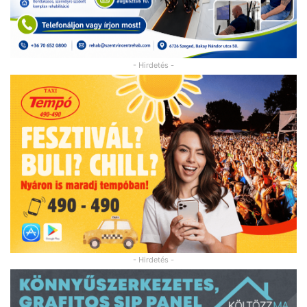
- Hirdetés -
- Hirdetés -