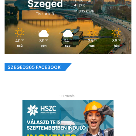
Szeged
40º - 27º
17%
3.15 km/h
Tiszta idő
40
39
34
35
38
℃
℃
℃
℃
℃
csü
pén
szo
vas
hét
SZEGED365 FACEBOOK
- Hirdetés -