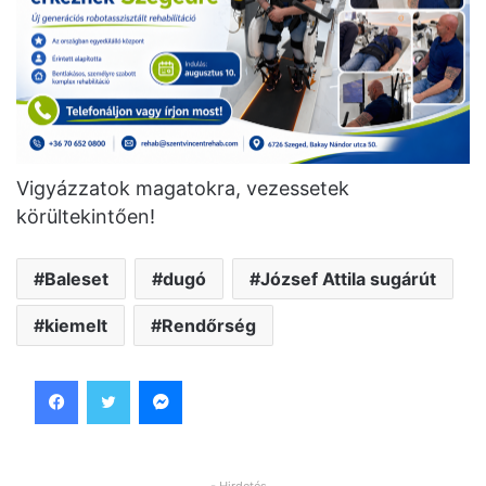
Vigyázzatok magatokra, vezessetek
körültekintően!
Baleset
dugó
József Attila sugárút
kiemelt
Rendőrség
Facebook
Twitter
Messenger