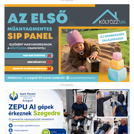
- Hirdetés -
- Hirdetés -