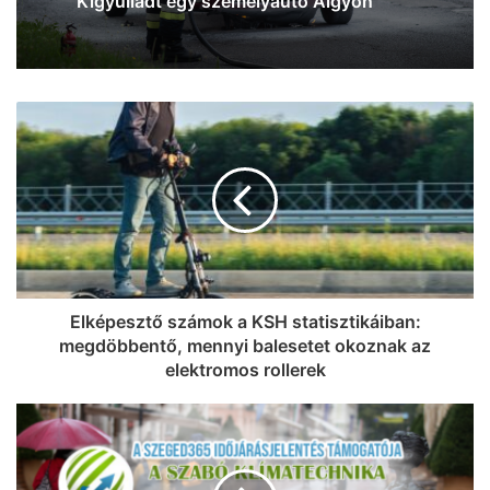
óriási füstfelhők jelentek meg Szeged
felett az égen (videó és fotók)
Elképesztő számok a KSH statisztikáiban:
megdöbbentő, mennyi balesetet okoznak az
elektromos rollerek