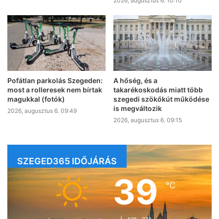
2026, augusztus 6. 10:10
Pofátlan parkolás Szegeden:
A hőség, és a
most a rolleresek nem bírtak
takarékoskodás miatt több
magukkal (fotók)
szegedi szökőkút működése
is megváltozik
2026, augusztus 6. 09:49
2026, augusztus 6. 09:15
SZEGED365 IDŐJÁRÁS
39
℃