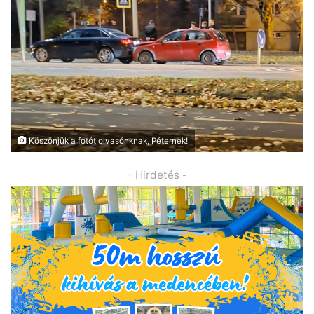
Köszönjük a fotót olvasónknak, Péternek!
- Hirdetés -