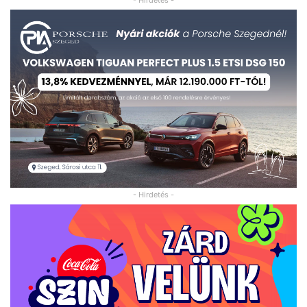
- Hirdetés -
- Hirdetés -