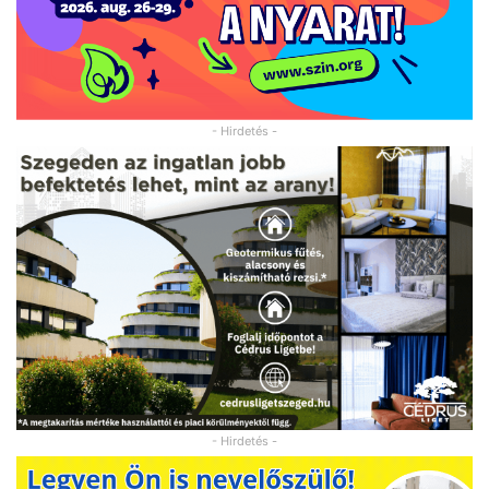
- Hirdetés -
- Hirdetés -