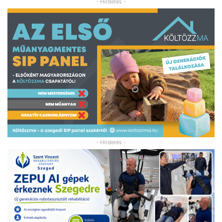
- Hirdetés -
- Hirdetés -