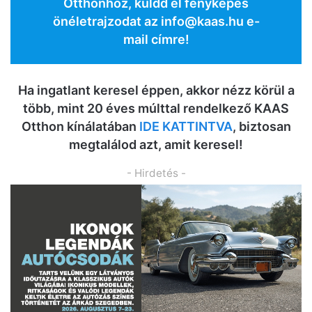
Otthonhoz, küldd el fényképes
önéletrajzodat az
info@kaas.hu
e-
mail címre!
Ha ingatlant keresel éppen, akkor nézz körül a
több, mint 20 éves múlttal rendelkező KAAS
Otthon kínálatában
IDE KATTINTVA
, biztosan
megtalálod azt, amit keresel!
- Hirdetés -