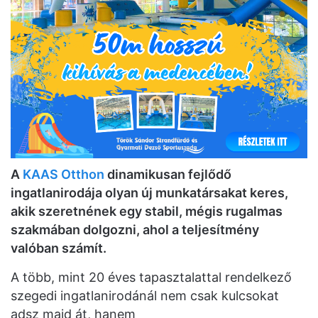
A
KAAS Otthon
dinamikusan fejlődő
ingatlanirodája olyan új munkatársakat keres,
akik szeretnének egy stabil, mégis rugalmas
szakmában dolgozni, ahol a teljesítmény
valóban számít.
A több, mint 20 éves tapasztalattal rendelkező
szegedi ingatlanirodánál nem csak kulcsokat
adsz majd át, hanem