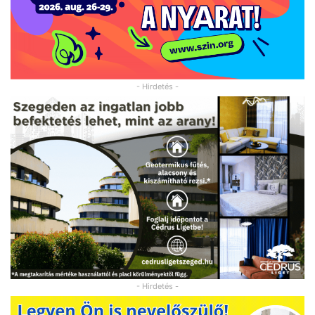
- Hirdetés -
- Hirdetés -