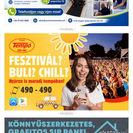
- Hirdetés -
- Hirdetés -