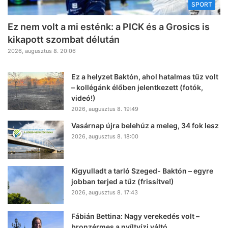
SPORT
Ez nem volt a mi esténk: a PICK és a Grosics is
kikapott szombat délután
2026, augusztus 8. 20:06
Ez a helyzet Baktón, ahol hatalmas tűz volt
– kollégánk élőben jelentkezett (fotók,
videó!)
2026, augusztus 8. 19:49
Vasárnap újra belehúz a meleg, 34 fok lesz
2026, augusztus 8. 18:00
Kigyulladt a tarló Szeged- Baktón – egyre
jobban terjed a tűz (frissítve!)
2026, augusztus 8. 17:43
Fábián Bettina: Nagy verekedés volt –
bronzérmes a nyíltvízi váltó