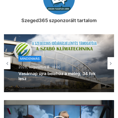
Szeged365 szponzorált tartalom
MINDENMÁS
2026, augusztus 8. 17:43
Kigyulladt a tarló Szeged- Baktón –
egyre jobban terjed a tűz (frissítve!)