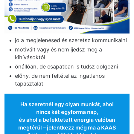
jó a megjelenésed és szeretsz kommunikálni
motivált vagy és nem ijedsz meg a
kihívásoktól
önállóan, de csapatban is tudsz dolgozni
előny, de nem feltétel az ingatlanos
tapasztalat
Ha szeretnél egy olyan munkát, ahol
nincs két egyforma nap,
és ahol a befektetett energia valóban
megtérül – jelentkezz még ma a KAAS