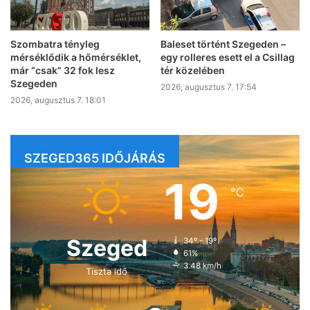
Szombatra tényleg
Baleset történt Szegeden –
mérséklődik a hőmérséklet,
egy rolleres esett el a Csillag
már “csak” 32 fok lesz
tér közelében
Szegeden
2026, augusztus 7. 17:54
2026, augusztus 7. 18:01
SZEGED365 IDŐJÁRÁS
19
℃
Szeged
34º - 19º
61%
3.48 km/h
Tiszta idő