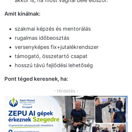
akkor is, ha most vágnál bele először.
Amit kínálnak:
szakmai képzés és mentorálás
rugalmas időbeosztás
versenyképes fix+jutalékrendszer
támogató, összetartó csapat
hosszú távú fejlődési lehetőség
Pont téged keresnek, ha:
- Hirdetés -