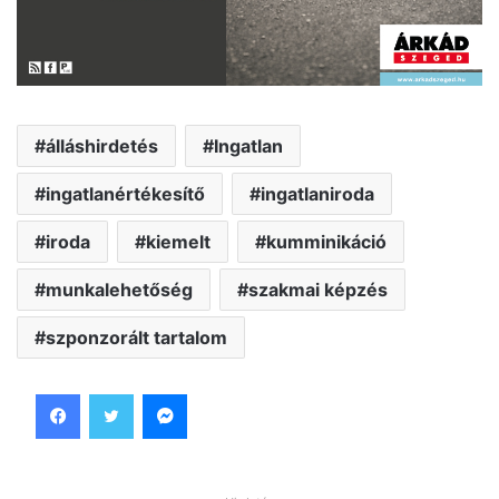
álláshirdetés
Ingatlan
ingatlanértékesítő
ingatlaniroda
iroda
kiemelt
kumminikáció
munkalehetőség
szakmai képzés
szponzorált tartalom
Facebook
Twitter
Messenger