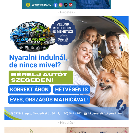
- Hirdetés -
- Hirdetés -