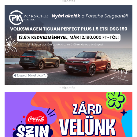
- Hirdetés -
- Hirdetés -