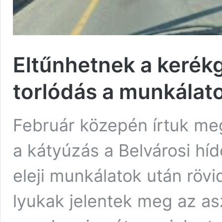
Eltűnhetnek a kerékg
torlódás a munkálato
Február közepén írtuk meg
a kátyúzás a Belvárosi híd
eleji munkálatok után rövi
lyukak jelentek meg az asz