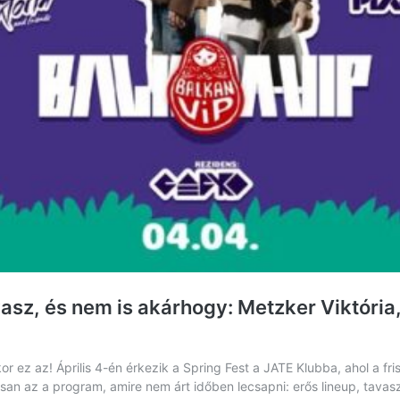
z, és nem is akárhogy: Metzker Viktória, 
 ez az! Április 4-én érkezik a Spring Fest a JATE Klubba, ahol a fri
usan az a program, amire nem árt időben lecsapni: erős lineup, tava