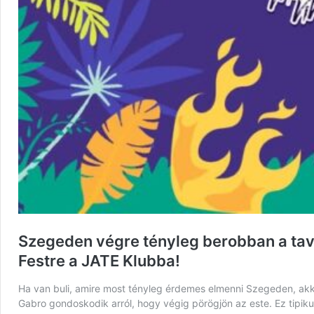
Szegeden végre tényleg berobban a tavas
Festre a JATE Klubba!
Ha van buli, amire most tényleg érdemes elmenni Szegeden, akkor
Gabro gondoskodik arról, hogy végig pörögjön az este. Ez tipik