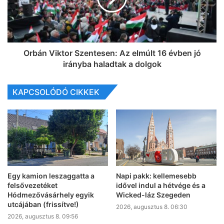
Orbán Viktor Szentesen: Az elmúlt 16 évben jó
irányba haladtak a dolgok
KAPCSOLÓDÓ CIKKEK
Egy kamion leszaggatta a
Napi pakk: kellemesebb
felsővezetéket
idővel indul a hétvége és a
Hódmezővásárhely egyik
Wicked-láz Szegeden
utcájában (frissítve!)
2026, augusztus 8. 06:30
2026, augusztus 8. 09:56