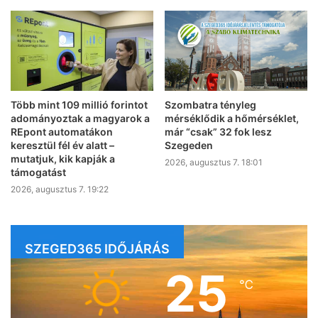
Több mint 109 millió forintot
Szombatra tényleg
adományoztak a magyarok a
mérséklődik a hőmérséklet,
REpont automatákon
már “csak” 32 fok lesz
keresztül fél év alatt –
Szegeden
mutatjuk, kik kapják a
2026, augusztus 7. 18:01
támogatást
2026, augusztus 7. 19:22
SZEGED365 IDŐJÁRÁS
25
℃