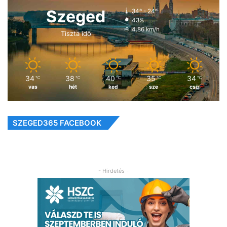
Szeged
34º - 24º
43%
4.86 km/h
Tiszta idő
34
38
40
35
34
℃
℃
℃
℃
℃
vas
hét
ked
sze
csü
SZEGED365 FACEBOOK
- Hirdetés -