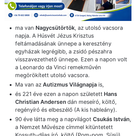
ma van
Nagycsütörtök
, az utolsó vacsora
napja. A Húsvét Jézus Krisztus
feltámadásának ünnepe a keresztény
egyházak legrégibb, a zsidó pészahra
visszavezethető ünnepe. Ezen a napon volt
a Leonardo da Vinci remekművén
megörökített utolsó vacsora.
Ma van az
Autizmus Világnapja
is,
és 221 éve ezen a napon született
Hans
Christian Andersen
dán meseíró, költő,
regényíró és elbeszélő (A kis hableány).
90 éve látta meg a napvilágot
Csukás István
,
a Nemzet Művésze címmel kitüntetett
Kossuth-díjas író, költő (Pom-pom, Süsü),