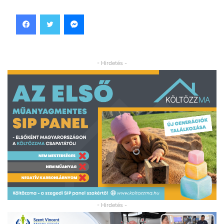
Facebook
Twitter
Messenger
- Hirdetés -
- Hirdetés -