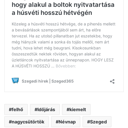
felhő
Időjárás
kiemelt
nagycsütörtök
Névnap
Szeged