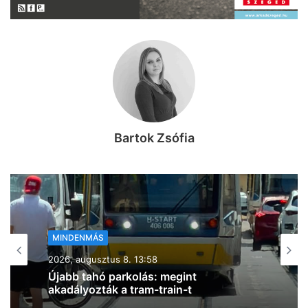
Bartok Zsófia
MINDENMÁS
2026, augusztus 8. 13:39
Tetejére borult egy autó Csongrád és
Gátér között