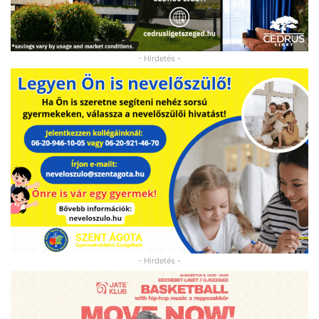
- Hirdetés -
- Hirdetés -