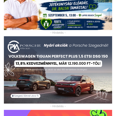
- Hirdetés -
- Hirdetés -