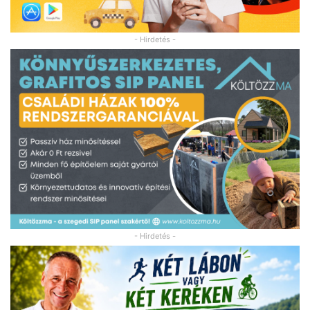
- Hirdetés -
- Hirdetés -