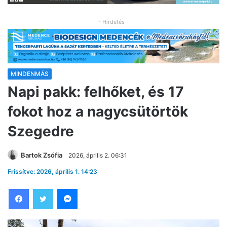
- Hirdetés -
MINDENMÁS
Napi pakk: felhőket, és 17
fokot hoz a nagycsütörtök
Szegedre
Bartok Zsófia
2026, április 2. 06:31
Frissítve: 2026, április 1. 14:23
Facebook
Twitter
Messenger