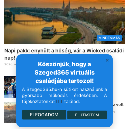
MINDENMÁS
Napi pakk: enyhült a hőség, vár a Wicked családi
nap!
Köszönjük, hogy a
2026, augusztus 9. 06:30
Szeged365 virtuális
Ez nem volt a mi esténk: a PICK és a
családjába tartozol!
Grosics is kikapott szombat délután
A Szeged365.hu-n sütiket használunk a
2026, augusztus 8. 20:06
gyorsabb működés érdekében. A
tájékoztatónkat
ITT
találod.
Ez a helyzet Baktón, ahol hatalmas tűz volt
– kollégánk élőben jelentkezett (fotók,
ELFOGADOM
ELUTASÍTOM
videó!)
2026, augusztus 8. 19:49