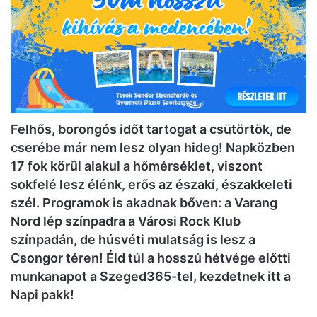
Felhős, borongós időt tartogat a csütörtök, de
cserébe már nem lesz olyan hideg! Napközben
17 fok körül alakul a hőmérséklet, viszont
sokfelé lesz élénk, erős az északi, északkeleti
szél. Programok is akadnak bőven: a Varang
Nord lép színpadra a Városi Rock Klub
színpadán, de húsvéti mulatság is lesz a
Csongor téren! Éld túl a hosszú hétvége előtti
munkanapot a Szeged365-tel, kezdetnek itt a
Napi pakk!