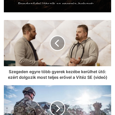
és az új államfő is napirenden
Rendeződni látszik az energia-helyzet:
újra termelni kezd a Paksi Atomerőmű
hármas turbinája
Szegeden egyre több gyerek kezébe kerülhet ütő:
ezért dolgozik most teljes erővel a Vitéz SE (videó)