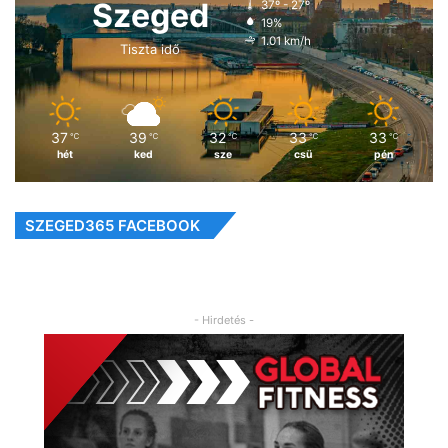
Szeged
37º - 27º
19%
1.01 km/h
Tiszta idő
37
39
32
33
33
℃
℃
℃
℃
℃
hét
ked
sze
csü
pén
SZEGED365 FACEBOOK
- Hirdetés -