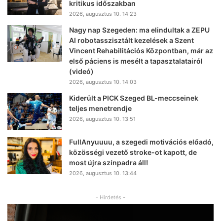
kritikus időszakban
2026, augusztus 10. 14:23
Nagy nap Szegeden: ma elindultak a ZEPU
AI robotasszisztált kezelések a Szent
Vincent Rehabilitációs Központban, már az
első páciens is mesélt a tapasztalatairól
(videó)
2026, augusztus 10. 14:03
Kiderült a PICK Szeged BL-meccseinek
teljes menetrendje
2026, augusztus 10. 13:51
FullAnyuuuu, a szegedi motivációs előadó,
közösségi vezető stroke-ot kapott, de
most újra színpadra áll!
2026, augusztus 10. 13:44
- Hirdetés -