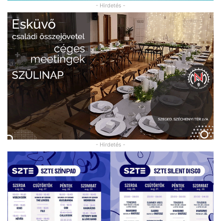
- Hirdetés -
- Hirdetés -