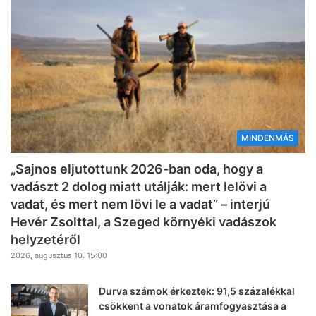
MINDENMÁS
„Sajnos eljutottunk 2026-ban oda, hogy a
vadászt 2 dolog miatt utálják: mert lelövi a
vadat, és mert nem lövi le a vadat” – interjú
Hevér Zsolttal, a Szeged környéki vadászok
helyzetéről
2026, augusztus 10. 15:00
Durva számok érkeztek: 91,5 százalékkal
csökkent a vonatok áramfogyasztása a