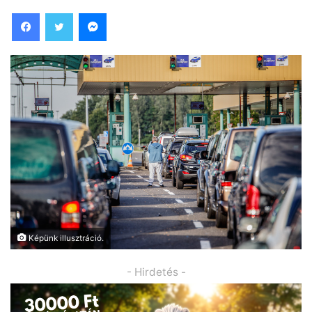
Facebook
Twitter
Messenger
Képünk illusztráció.
- Hirdetés -