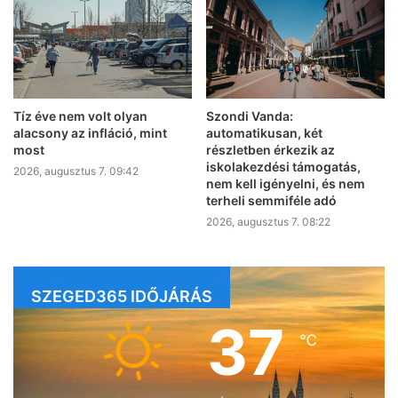
Tíz éve nem volt olyan
Szondi Vanda:
alacsony az infláció, mint
automatikusan, két
most
részletben érkezik az
iskolakezdési támogatás,
2026, augusztus 7. 09:42
nem kell igényelni, és nem
terheli semmiféle adó
2026, augusztus 7. 08:22
SZEGED365 IDŐJÁRÁS
37
℃