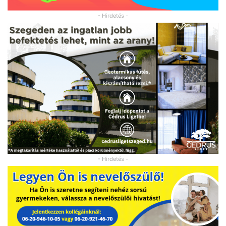
- Hirdetés -
- Hirdetés -