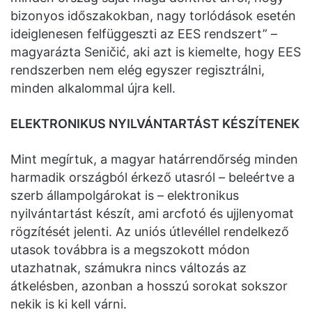
bizonyos időszakokban, nagy torlódások esetén
ideiglenesen felfüggeszti az EES rendszert” –
magyarázta Seničić, aki azt is kiemelte, hogy EES
rendszerben nem elég egyszer regisztrálni,
minden alkalommal újra kell.
ELEKTRONIKUS NYILVÁNTARTÁST KÉSZÍTENEK
Mint megírtuk, a magyar határrendőrség minden
harmadik országból érkező utasról – beleértve a
szerb állampolgárokat is – elektronikus
nyilvántartást készít, ami arcfotó és ujjlenyomat
rögzítését jelenti. Az uniós útlevéllel rendelkező
utasok továbbra is a megszokott módon
utazhatnak, számukra nincs változás az
átkelésben, azonban a hosszú sorokat sokszor
nekik is ki kell várni.