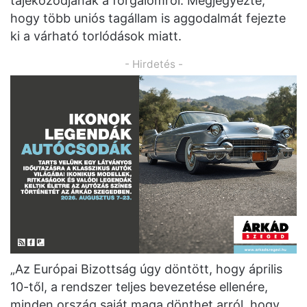
tájékozódjanak a forgalomról. Megjegyezte,
hogy több uniós tagállam is aggodalmát fejezte
ki a várható torlódások miatt.
- Hirdetés -
„Az Európai Bizottság úgy döntött, hogy április
10-től, a rendszer teljes bevezetése ellenére,
minden ország saját maga dönthet arról, hogy