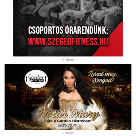
- Hirdetés -
- Hirdetés -