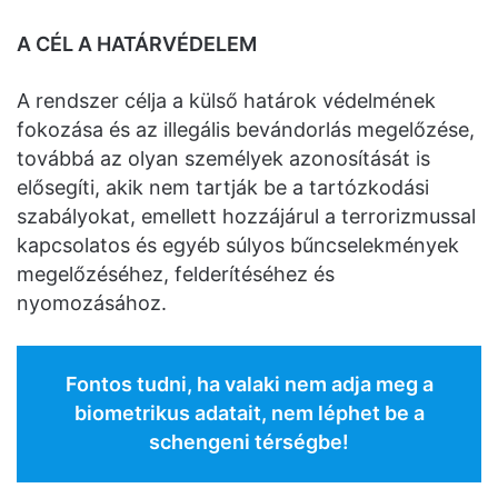
A CÉL A HATÁRVÉDELEM
A rendszer célja a külső határok védelmének
fokozása és az illegális bevándorlás megelőzése,
továbbá az olyan személyek azonosítását is
elősegíti, akik nem tartják be a tartózkodási
szabályokat, emellett hozzájárul a terrorizmussal
kapcsolatos és egyéb súlyos bűncselekmények
megelőzéséhez, felderítéséhez és
nyomozásához.
Fontos tudni, ha valaki nem adja meg a
biometrikus adatait, nem léphet be a
schengeni térségbe!