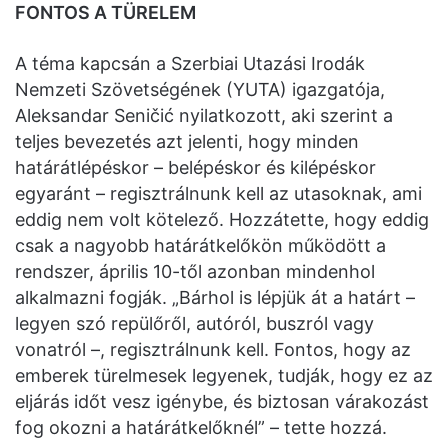
FONTOS A TÜRELEM
A téma kapcsán a Szerbiai Utazási Irodák
Nemzeti Szövetségének (YUTA) igazgatója,
Aleksandar Seničić nyilatkozott, aki szerint a
teljes bevezetés azt jelenti, hogy minden
határátlépéskor – belépéskor és kilépéskor
egyaránt – regisztrálnunk kell az utasoknak, ami
eddig nem volt kötelező. Hozzátette, hogy eddig
csak a nagyobb határátkelőkön működött a
rendszer, április 10-től azonban mindenhol
alkalmazni fogják. „Bárhol is lépjük át a határt –
legyen szó repülőről, autóról, buszról vagy
vonatról –, regisztrálnunk kell. Fontos, hogy az
emberek türelmesek legyenek, tudják, hogy ez az
eljárás időt vesz igénybe, és biztosan várakozást
fog okozni a határátkelőknél” – tette hozzá.