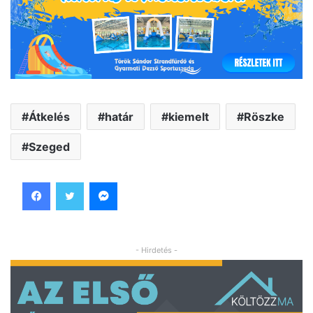
Átkelés
határ
kiemelt
Röszke
Szeged
Facebook
Twitter
Messenger
- Hirdetés -