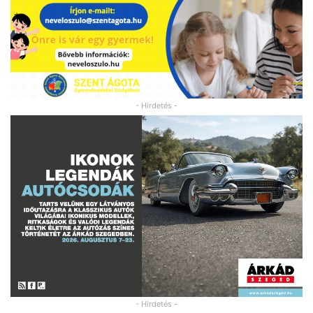
- Hirdetés -
- Hirdetés -