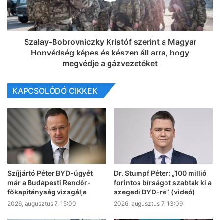
Szalay-Bobrovniczky Kristóf szerint a Magyar
Honvédség képes és készen áll arra, hogy
megvédje a gázvezetéket
KAPCSOLÓDÓ CIKKEK
Szíjjártó Péter BYD-ügyét
Dr. Stumpf Péter: „100 millió
már a Budapesti Rendőr-
forintos bírságot szabtak ki a
főkapitányság vizsgálja
szegedi BYD-re” (videó)
2026, augusztus 7. 15:00
2026, augusztus 7. 13:09