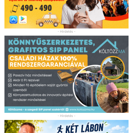
- Hirdetés -
- Hirdetés -