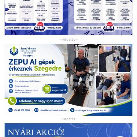
- Hirdetés -
- Hirdetés -