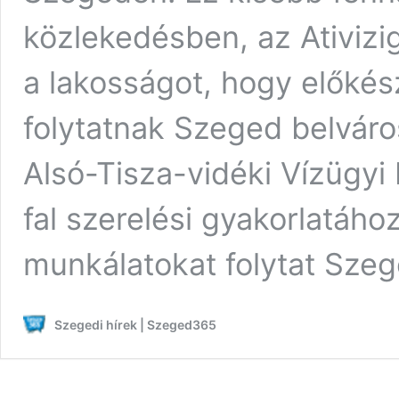
közlekedésben, az Ativizig
a lakosságot, hogy előkés
folytatnak Szeged belváro
Alsó-Tisza-vidéki Vízügyi
fal szerelési gyakorlatáho
munkálatokat folytat Sze
Szegedi hírek | Szeged365