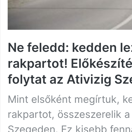
Ne feledd: kedden l
rakpartot! Előkészít
folytat az Ativizig 
Mint elsőként megírtuk, k
rakpartot, összeszerelik a
Szegeden. Ez kisebb fenna