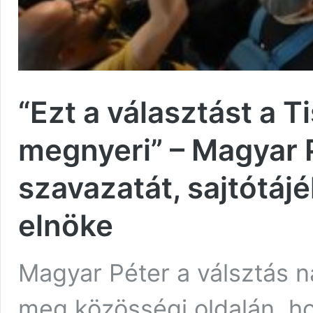
“Ezt a választást a 
megnyeri” – Magyar P
szavazatát, sajtótájé
elnöke
Magyar Péter a válsztás n
meg közösségi oldalán, ho