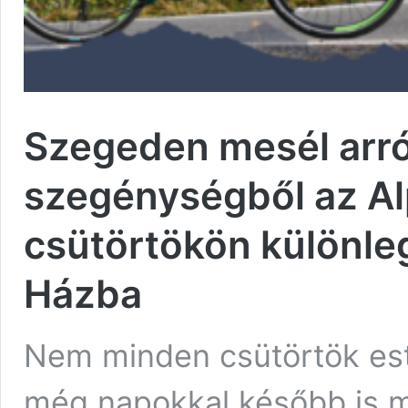
Szegeden mesél arról
szegénységből az Alp
csütörtökön különleg
Házba
Nem minden csütörtök esti
még napokkal később is m