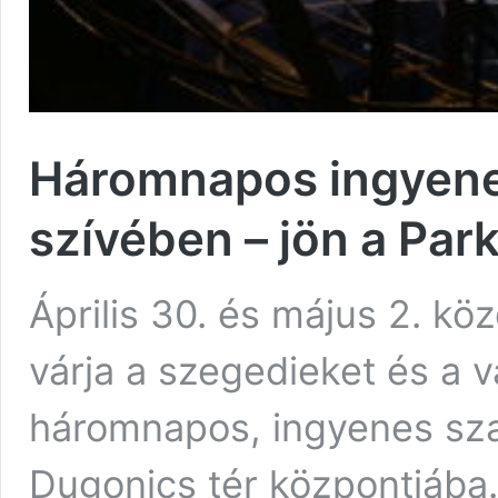
Háromnapos ingyene
szívében – jön a Park
Április 30. és május 2. kö
várja a szegedieket és a v
háromnapos, ingyenes szab
Dugonics tér központjába.