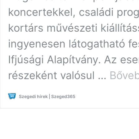
koncertekkel, családi pro
kortárs művészeti kiállítá
ingyenesen látogatható fes
Ifjúsági Alapítvány. Az es
részeként valósul …
Bőveb
Szegedi hírek | Szeged365