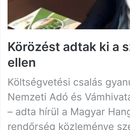
Körözést adtak ki a 
ellen
Költségvetési csalás gyanú
Nemzeti Adó és Vámhivatal 
– adta hírül a Magyar Han
rendőrség közleménye sze