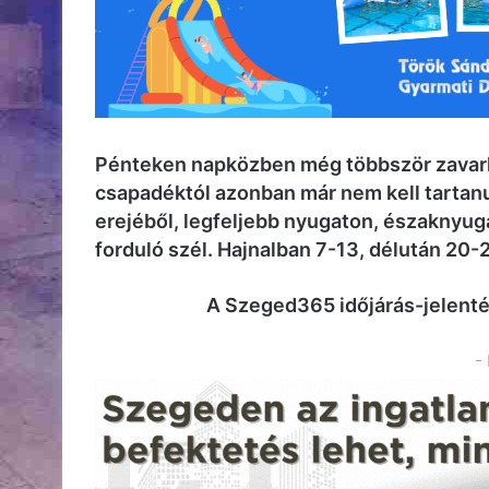
Pénteken napközben még többször zavarh
csapadéktól azonban már nem kell tartanu
erejéből, legfeljebb nyugaton, északnyug
forduló szél. Hajnalban 7-13, délután 20
A Szeged365 időjárás-jelent
-