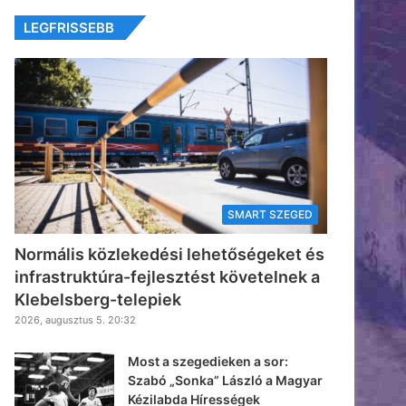
LEGFRISSEBB
SMART SZEGED
Normális közlekedési lehetőségeket és
infrastruktúra-fejlesztést követelnek a
Klebelsberg-telepiek
2026, augusztus 5. 20:32
Most a szegedieken a sor:
Szabó „Sonka” László a Magyar
Kézilabda Hírességek