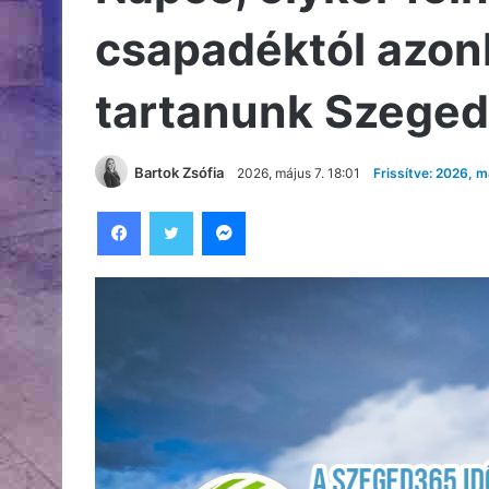
csapadéktól azon
tartanunk Szege
Bartok Zsófia
2026, május 7. 18:01
Frissítve: 2026, m
Facebook
Twitter
Messenger