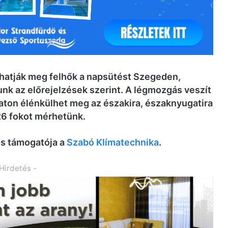
atják meg felhők a napsütést Szegeden,
nk az előrejelzések szerint. A légmozgás veszít
aton élénkülhet meg az északira, északnyugatira
-26 fokot mérhetünk.
és támogatója a
Szabó Klímatechnika
.
 Hirdetés -