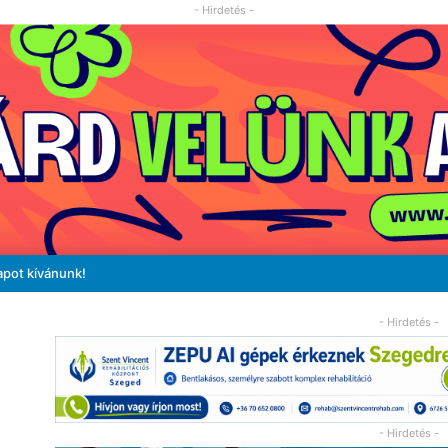
- Hirdetés -
apot kívánunk!
- Hirdetés -
- Hirdetés -