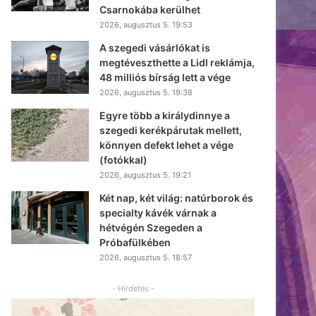
Csarnokába kerülhet
2026, augusztus 5. 19:53
A szegedi vásárlókat is
megtéveszthette a Lidl reklámja,
48 milliós bírság lett a vége
2026, augusztus 5. 19:38
Egyre több a királydinnye a
szegedi kerékpárutak mellett,
könnyen defekt lehet a vége
(fotókkal)
2026, augusztus 5. 19:21
Két nap, két világ: natúrborok és
specialty kávék várnak a
hétvégén Szegeden a
Próbafülkében
2026, augusztus 5. 18:57
- Hirdetés -