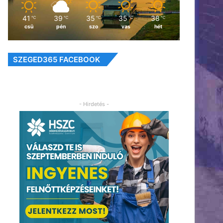
41
39
35
35
38
℃
℃
℃
℃
℃
csü
pén
szo
vas
hét
SZEGED365 FACEBOOK
- Hirdetés -