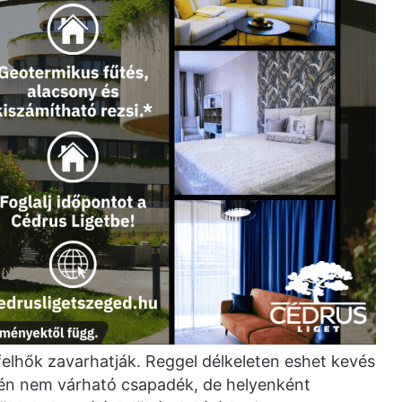
elhők zavarhatják. Reggel délkeleten eshet kevés
én nem várható csapadék, de helyenként