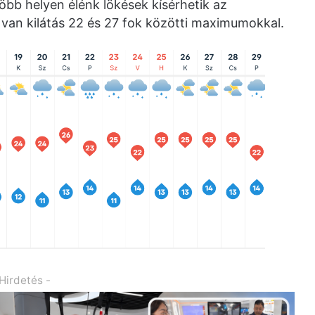
öbb helyen élénk lökések kísérhetik az
e van kilátás 22 és 27 fok közötti maximumokkal.
 Hirdetés -