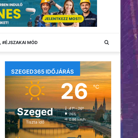
Keresés:
#ÉJSZAKAI MÓD
SZEGED365 IDŐJÁRÁS
26
℃
Szeged
41º - 26º
26%
0.86 km/h
Tiszta idő