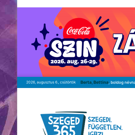
Berta, Bettina
2026, augusztus 6., csütörtök
, boldog névn