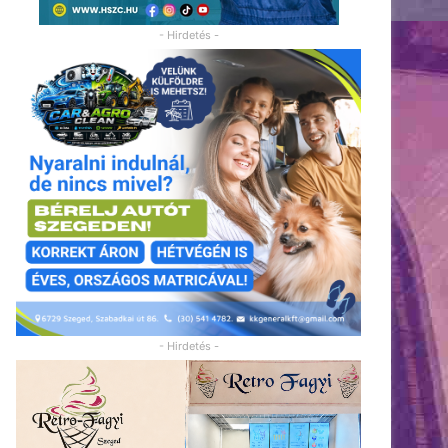
- Hirdetés -
- Hirdetés -