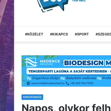
#KÖZÉLET
#KIKAPCS
#SPORT
#SZEGED
MINDENMÁS
Napos, olykor felh