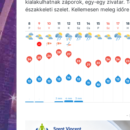
kialakulhatnak záporok, egy-egy zivatar. T
északkeleti szelet. Kellemesen meleg időr
-