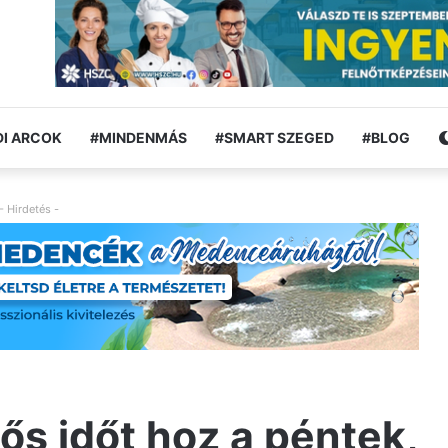
I ARCOK
#MINDENMÁS
#SMART SZEGED
#BLOG
- Hirdetés -
ős időt hoz a péntek,