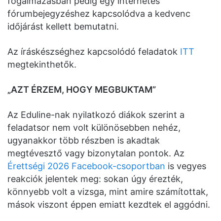
fogalmazásban pedig egy internetes
fórumbejegyzéshez kapcsolódva a kedvenc
időjárást kellett bemutatni.
Az íráskészséghez kapcsolódó feladatok
ITT
megtekinthetők.
„AZT ÉRZEM, HOGY MEGBUKTAM”
Az Eduline-nak nyilatkozó diákok szerint a
feladatsor nem volt különösebben nehéz,
ugyanakkor több részben is akadtak
megtévesztő vagy bizonytalan pontok. Az
Érettségi 2026 Facebook-csoportban
is vegyes
reakciók jelentek meg: sokan úgy érezték,
könnyebb volt a vizsga, mint amire számítottak,
mások viszont éppen emiatt kezdtek el aggódni.