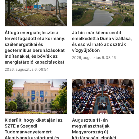
Átfogó energiafejlesztési
Jó hír: már kilenc centit
tervet fogadott el a kormány:
emelkedett a Duna vízállása,
szélenergetikai és
és eső várható az osztrák
geotermikus beruházásokat
vízgyűjtőkön
indítanak el, és bővítik az
2026, augusztus 6. 08:26
energiatároló kapacitásokat
2026, augusztus 6. 09:54
Kiderült, hogy kiket ajánl az
Augusztus 11-én
SZTE a Szegedi
megválaszthatják
Tudományegyetemért
Magyarország új
Alapítvány kuratóriumi és
köztársasági elnökét