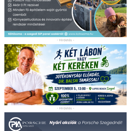
- Hirdetés -
- Hirdetés -