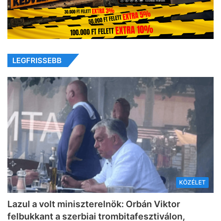
LEGFRISSEBB
KÖZÉLET
Lazul a volt miniszterelnök: Orbán Viktor
felbukkant a szerbiai trombitafesztiválon,