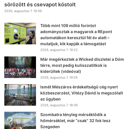
sörözött és csevapot kóstolt
2026, augusztus 7. 19:39
Több mint 109 millió forintot
adományoztak a magyarok a REpont
automatákon keresztül fél év alatt –
mutatjuk, kik kapják a támogatást
2026, augusztus 7. 19:22
Már megérkeztek a Wicked díszletei a Dóm
térre, most pedig kulisszatitkok is
kiderültek (videóval)
2026, augusztus 7. 19:05
Ismét Mészáros érdekeltségű cég nyert
közbeszerzést, Vitézy Dávid is megszólalt
az ügyben
2026, augusztus 7. 18:36
Szombatra tényleg mérséklődik a
hőmérséklet, már “csak” 32 fok lesz
Szegeden