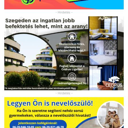
- Hirdetés -
- Hirdetés -