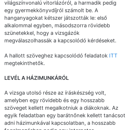
világszínvonalú vitorlázóról, a harmadik pedig
egy gyermekkönyvdíjról számolt be. A
hanganyagokat kétszer játszották le: első
alkalommal egyben, másodszorra rövidebb
szünetekkel, hogy a vizsgázók
megválaszolhassák a kapcsolódó kérdéseket.
A hallott szöveghez kapcsolódó feladatok
ITT
megtekinthetők.
LEVÉL A HÁZIMUNKÁRÓL
A vizsga utolsó része az íráskészség volt,
amelyben egy rövidebb és egy hosszabb
szöveget kellett megalkotniuk a diákoknak. Az
egyik feladatban egy barátnőnek kellett tanácsot
adni házimunkával kapcsolatban, a hosszabb