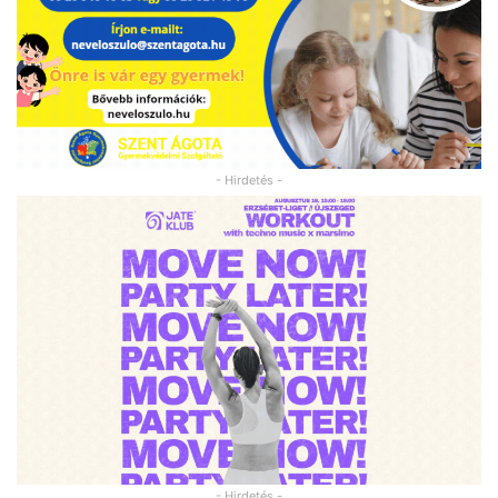
- Hirdetés -
- Hirdetés -