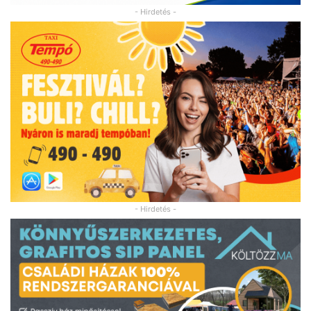
- Hirdetés -
- Hirdetés -