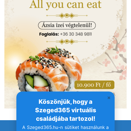
Köszönjük, hogy a
Szeged365 virtuális
családjába tartozol!
A Szeged365.hu-n sütiket használunk a
© Szeged365.hu I Minden jog fenntartva!