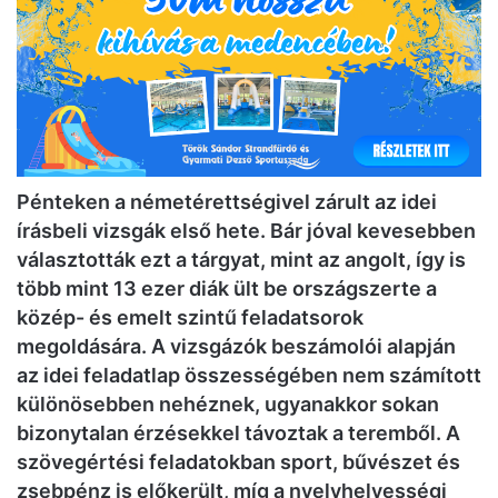
Pénteken a németérettségivel zárult az idei
írásbeli vizsgák első hete. Bár jóval kevesebben
választották ezt a tárgyat, mint az angolt, így is
több mint 13 ezer diák ült be országszerte a
közép- és emelt szintű feladatsorok
megoldására. A vizsgázók beszámolói alapján
az idei feladatlap összességében nem számított
különösebben nehéznek, ugyanakkor sokan
bizonytalan érzésekkel távoztak a teremből. A
szövegértési feladatokban sport, bűvészet és
zsebpénz is előkerült, míg a nyelvhelyességi