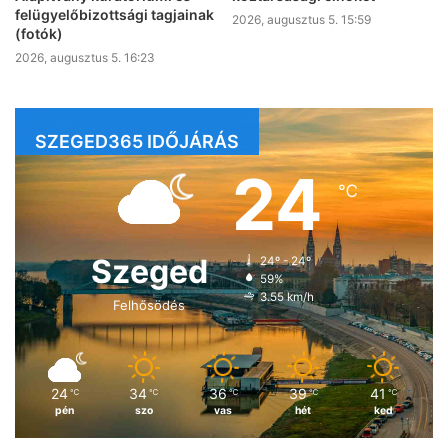
felügyelőbizottsági tagjainak
2026, augusztus 5. 15:59
(fotók)
2026, augusztus 5. 16:23
SZEGED365 IDŐJÁRÁS
24
℃
Szeged
24º - 24º
59%
3.55 km/h
Felhősödés
24
34
36
39
41
℃
℃
℃
℃
℃
pén
szo
vas
hét
ked