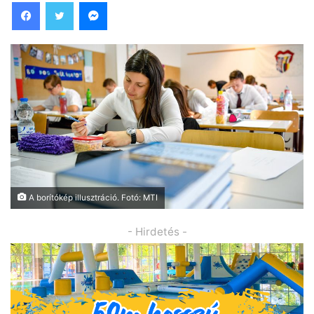
Facebook
Twitter
Messenger
A borítókép illusztráció. Fotó: MTI
- Hirdetés -