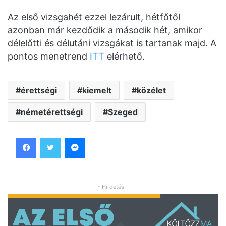
Az első vizsgahét ezzel lezárult, hétfőtől
azonban már kezdődik a második hét, amikor
délelőtti és délutáni vizsgákat is tartanak majd. A
pontos menetrend
ITT
elérhető.
érettségi
kiemelt
közélet
németérettségi
Szeged
Facebook
Twitter
Messenger
- Hirdetés -