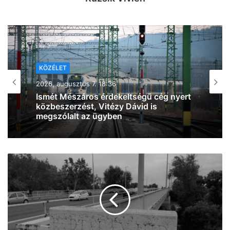
KÖZÉLET
2026, augusztus 7. 16:57
Magyar Péter: három személy közül
választ szombaton köztársaságielnök-
jelöltet a Tisza