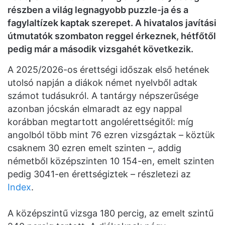
részben a világ legnagyobb puzzle-ja és a
fagylaltízek kaptak szerepet. A hivatalos javítási
útmutatók szombaton reggel érkeznek, hétfőtől
pedig már a második vizsgahét következik.
A 2025/2026-os érettségi időszak első hetének
utolsó napján a diákok német nyelvből adtak
számot tudásukról. A tantárgy népszerűsége
azonban jócskán elmaradt az egy nappal
korábban megtartott angolérettségitől: míg
angolból több mint 76 ezren vizsgáztak – köztük
csaknem 30 ezren emelt szinten –, addig
németből középszinten 10 154-en, emelt szinten
pedig 3041-en érettségiztek – részletezi az
Index
.
A középszintű vizsga 180 percig, az emelt szintű