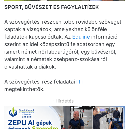
SPORT, BŰVÉSZET ÉS FAGYLALTÍZEK
A szövegértési részben több rövidebb szöveget
kaptak a vizsgázók, amelyekhez különféle
feladatok kapcsolódtak. Az
Eduline
információi
szerint az idei középszintű feladatsorban egy
ismert német női labdarúgóról, egy bűvészről,
valamint a németek zsebpénz-szokásairól
olvashattak a diákok.
A szövegértési rész feladatai
ITT
megtekinthetők.
- Hirdetés -