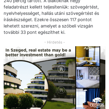
240 percig tartott. A diákoknak négy
feladatrészt kellett teljesíteniük: szövegértést,
nyelvhelyességet, hallás utáni szövegértést és
íráskészséget. Ezekre összesen 117 pontot
lehetett szerezni, amelyet a szóbeli vizsgán
további 33 pont egészíthet ki.
- Hirdetés -