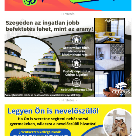
- Hirdetés -
- Hirdetés -