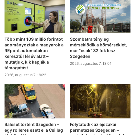
Több mint 109 millió forintot
Szombatra tényleg
adományoztak a magyarok a
mérséklődik a hőmérséklet,
REpont automatákon
már “csak” 32 fok lesz
keresztül fél év alatt –
Szegeden
mutatjuk, kik kapják a
2026, augusztus 7. 18:01
támogatást
2026, augusztus 7. 19:22
Baleset történt Szegeden –
Folytatódik az éjszakai
egy rolleres esett el a Csillag
permetezés Szegeden –