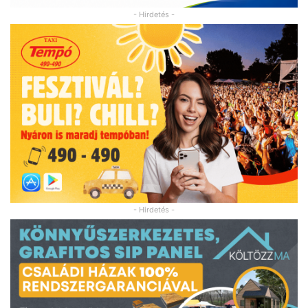
- Hirdetés -
- Hirdetés -