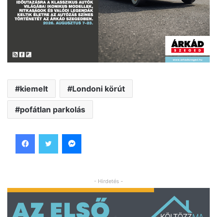
kiemelt
Londoni körút
pofátlan parkolás
Facebook
Twitter
Messenger
- Hirdetés -