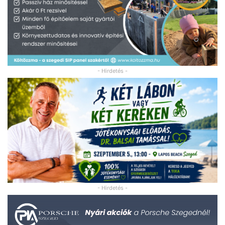
- Hirdetés -
- Hirdetés -