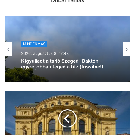
Dobai Tamás
MINDENMÁS
2026, augusztus 8. 16:25
Petíció indult az Újszeged –
Mezőhegyes vonatok újraindításáért