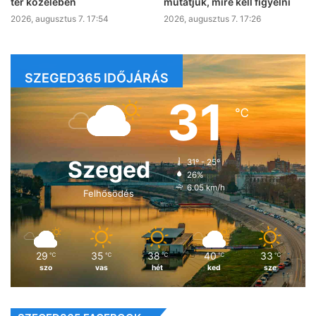
tér közelében
mutatjuk, mire kell figyelni
2026, augusztus 7. 17:54
2026, augusztus 7. 17:26
SZEGED365 IDŐJÁRÁS
31
℃
Szeged
31º - 25º
26%
6.05 km/h
Felhősödés
29
35
38
40
33
℃
℃
℃
℃
℃
szo
vas
hét
ked
sze