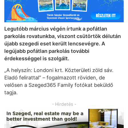
Legutóbb március végén írtunk a pofátlan
parkolás rovatunkba, viszont csütörtök délután
újabb szegedi eset került lencsevégre. A
legújabb pofátlan parkolás további
érdekességgel is szolgált.
„A helyszín: Londoni krt. Közterületi zöld sáv.
Eladó felirattal” – fogalmazott röviden, de
velősen a Szeged365 Family fotókat beküldő
tagja.
- Hirdetés -