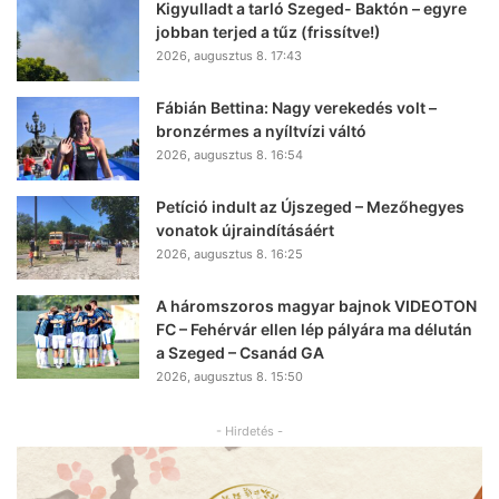
Kigyulladt a tarló Szeged- Baktón – egyre
jobban terjed a tűz (frissítve!)
2026, augusztus 8. 17:43
Fábián Bettina: Nagy verekedés volt –
bronzérmes a nyíltvízi váltó
2026, augusztus 8. 16:54
Petíció indult az Újszeged – Mezőhegyes
vonatok újraindításáért
2026, augusztus 8. 16:25
A háromszoros magyar bajnok VIDEOTON
FC – Fehérvár ellen lép pályára ma délután
a Szeged – Csanád GA
2026, augusztus 8. 15:50
- Hirdetés -