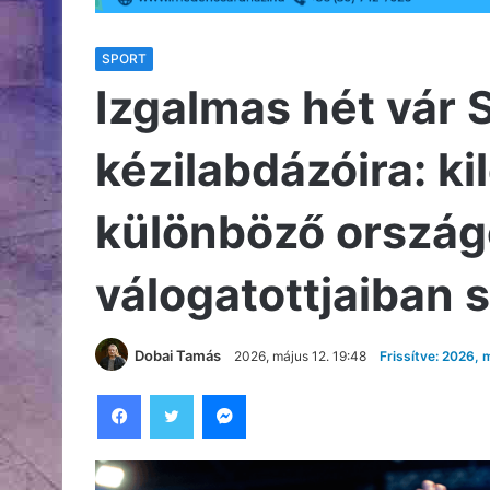
SPORT
Izgalmas hét vár
kézilabdázóira: k
különböző ország
válogatottjaiban 
Dobai Tamás
2026, május 12. 19:48
Frissítve: 2026, 
Facebook
Twitter
Messenger