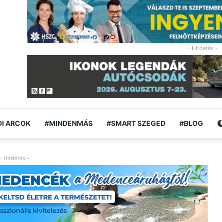
- Hirdetés -
I ARCOK
#MINDENMÁS
#SMART SZEGED
#BLOG
- Hirdetés -