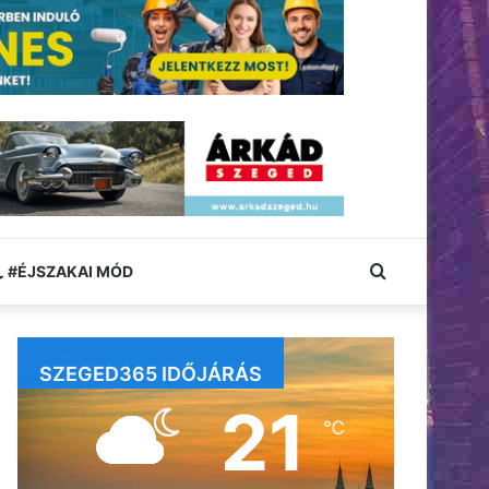
Keresés:
#ÉJSZAKAI MÓD
SZEGED365 IDŐJÁRÁS
21
℃