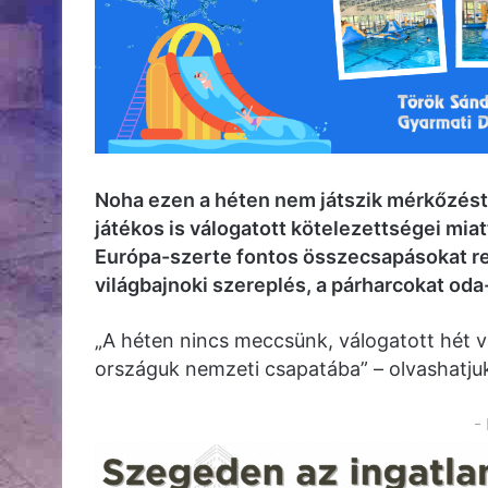
Noha ezen a héten nem játszik mérkőzés
játékos is válogatott kötelezettségei miatt
Európa-szerte fontos összecsapásokat re
világbajnoki szereplés, a párharcokat od
„A héten nincs meccsünk, válogatott hét 
országuk nemzeti csapatába” – olvashatju
-