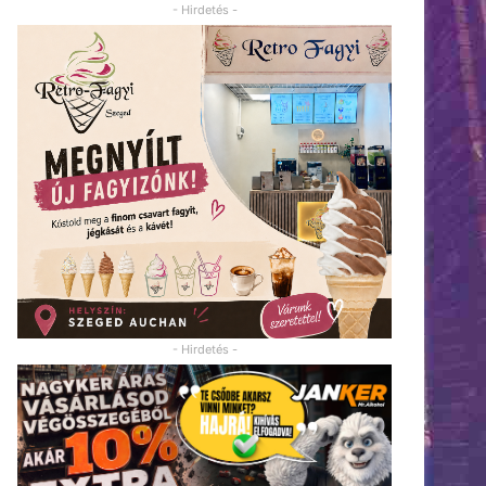
- Hirdetés -
- Hirdetés -