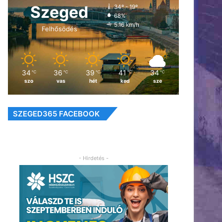
Szeged
34º - 19º
68%
5.16 km/h
Felhősödés
34
36
39
41
34
℃
℃
℃
℃
℃
szo
vas
hét
ked
sze
SZEGED365 FACEBOOK
- Hirdetés -