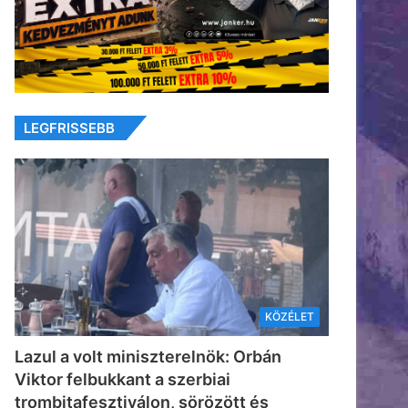
LEGFRISSEBB
KÖZÉLET
Lazul a volt miniszterelnök: Orbán
Viktor felbukkant a szerbiai
trombitafesztiválon, sörözött és