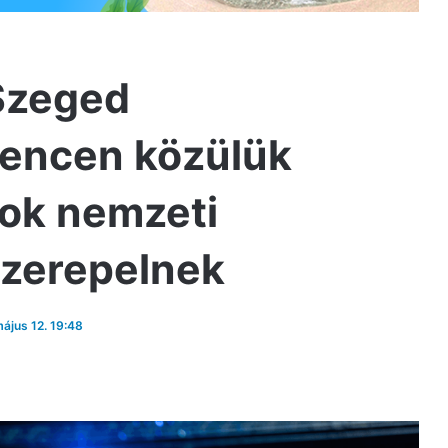
 Szeged
ilencen közülük
ok nemzeti
szerepelnek
május 12. 19:48