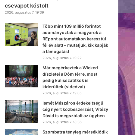
csevapot kóstolt
2026, augusztus 7. 19:39
Több mint 109 millió forintot
adományoztak a magyarok a
REpont automatákon keresztül
fél év alatt – mutatjuk, kik kapják
a támogatást
2026, augusztus 7. 19:22
Már megérkeztek a Wicked
díszletei a Dóm térre, most
pedig kulisszatitkok is
kiderültek (videóval)
2026, augusztus 7. 19:05
Ismét Mészáros érdekeltségű
cég nyert közbeszerzést, Vitézy
Dávid is megszólalt az ügyben
2026, augusztus 7. 18:36
Szombatra tényleg mérséklődik