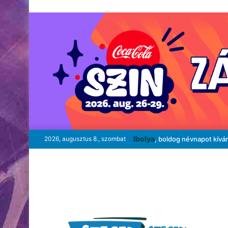
Ibolya
2026, augusztus 8., szombat
, boldog névnapot kívá