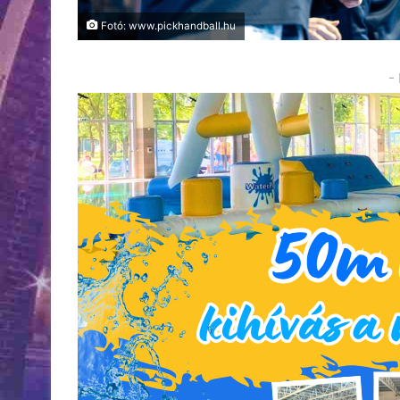
Fotó: www.pickhandball.hu
-