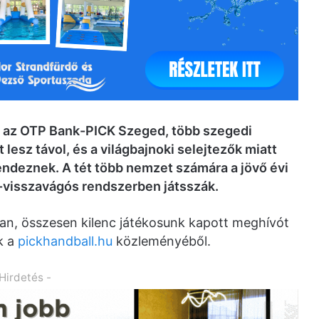
t az OTP Bank-PICK Szeged, több szegedi
 lesz távol, és a világbajnoki selejtezők miatt
ndeznek. A tét több nemzet számára a jövő évi
a-visszavágós rendszerben játsszák.
van, összesen kilenc játékosunk kapott meghívót
k a
pickhandball.hu
közleményéből.
 Hirdetés -