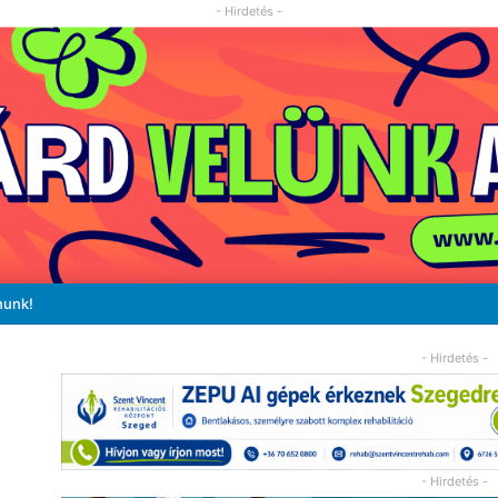
- Hirdetés -
nunk!
- Hirdetés -
- Hirdetés -