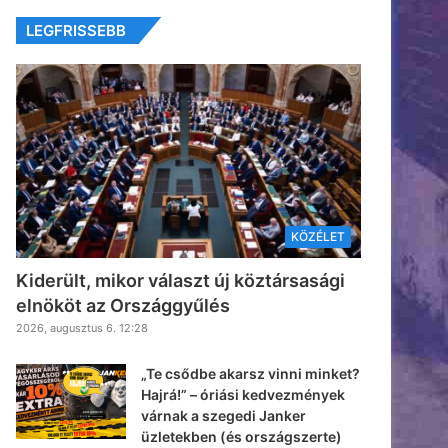
LEGFRISSEBB
KÖZÉLET
Kiderült, mikor választ új köztársasági
elnököt az Országgyűlés
2026, augusztus 6. 12:28
„Te csődbe akarsz vinni minket?
Hajrá!” – óriási kedvezmények
várnak a szegedi Janker
üzletekben (és országszerte)