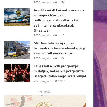
2026, augusztus 6. 11:44
Avartűz miatt késnek a vonatok
a szegedi fővonalon,
pótlóbuszos átszállásra kell
számítania az utasoknak
(frissítve)
2026, augusztus 6. 11:15
Már tesztelik az új klíma-
technológia beszerelését a régi
szegedi villamosokon is
2026, augusztus 6. 11:06
Teljes lett a SZIN programja:
mutatjuk, hol és kik pörgetik fel
Szeged utolsó nagy nyári buliját
2026, augusztus 6. 10:53
- Hirdetés -