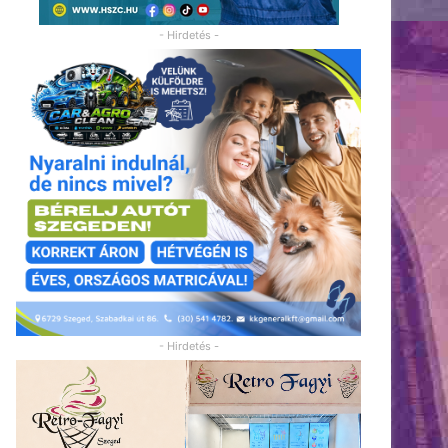
- Hirdetés -
- Hirdetés -