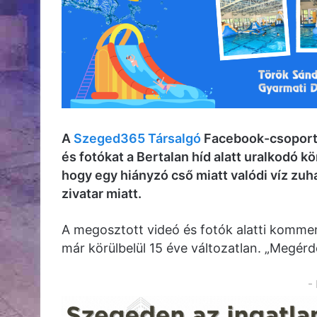
A
Szeged365 Társalgó
Facebook-csoportb
és fotókat a Bertalan híd alatt uralkodó k
hogy egy hiányzó cső miatt valódi víz zuh
zivatar miatt.
A megosztott videó és fotók alatti komme
már körülbelül 15 éve változatlan. „Megérd
-