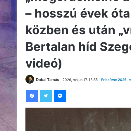
– hosszú évek óta
közben és után „v
Bertalan híd Szeg
videó)
Dobai Tamás
2026, május 17. 13:55
Frissítve: 2026, 
Facebook
Twitter
Messenger