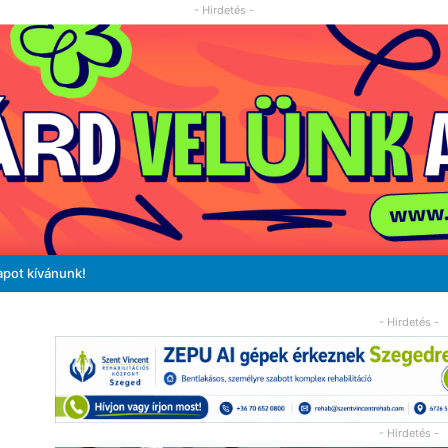
- Hirdetés -
apot kívánunk!
- Hirdetés -
- Hirdetés -