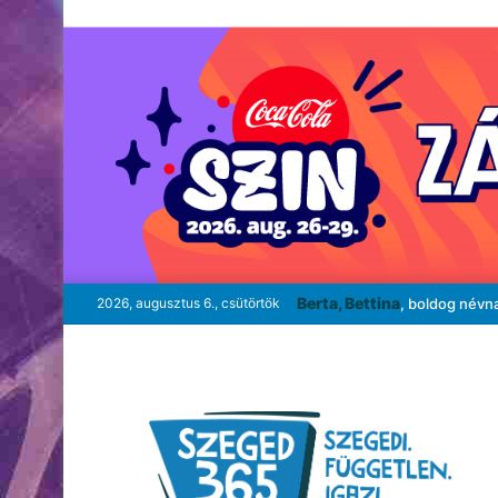
Berta, Bettina
2026, augusztus 6., csütörtök
, boldog névn