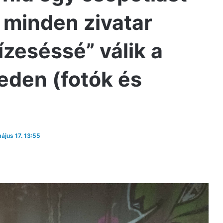
 minden zivatar
ízeséssé” válik a
eden (fotók és
május 17. 13:55