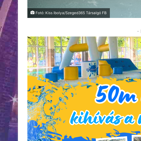
Fotó: Kiss Ibolya/Szeged365 Társalgó FB
-