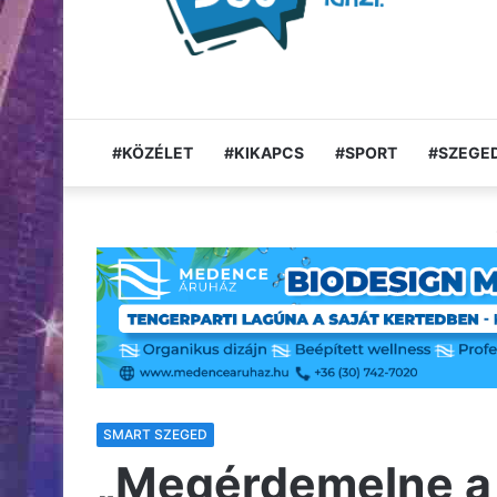
#KÖZÉLET
#KIKAPCS
#SPORT
#SZEGED
SMART SZEGED
„Megérdemelne a 