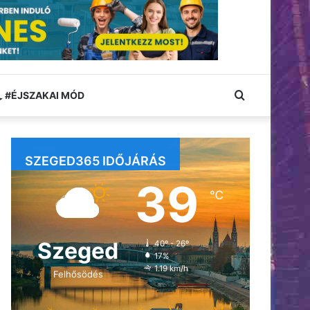
Keresés:
#ÉJSZAKAI MÓD
SZEGED365 IDŐJÁRÁS
39
℃
Szeged
40º - 26º
17%
1.19 km/h
Felhősödés