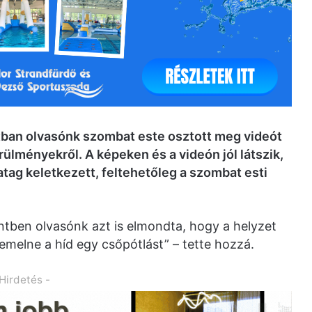
an olvasónk szombat este osztott meg videót
örülményekről. A képeken és a videón jól látszik,
atag keletkezett, feltehetőleg a szombat esti
ntben olvasónk azt is elmondta, hogy a helyzet
emelne a híd egy csőpótlást” – tette hozzá.
 Hirdetés -