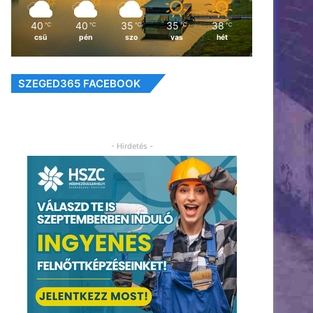
40
40
35
35
38
℃
℃
℃
℃
℃
csü
pén
szo
vas
hét
SZEGED365 FACEBOOK
- Hirdetés -