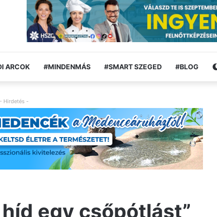
I ARCOK
#MINDENMÁS
#SMART SZEGED
#BLOG
- Hirdetés -
híd egy csőpótlást”