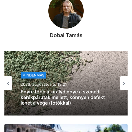
Dobai Tamás
MINDENMÁS
2026, augusztus 5. 18:42
Szegeden is pokoli a hőség,
országszerte 40 fokot mértek – itt a
legfrissebb beszámoló a
hőséghelyzetről