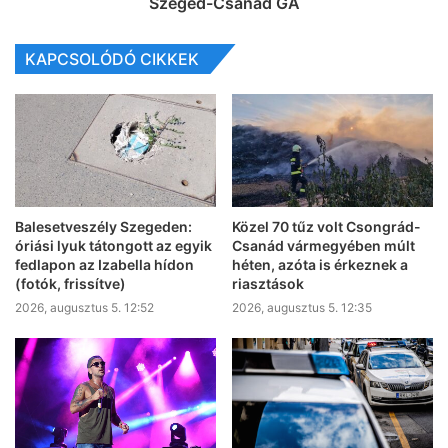
Szeged-Csanád GA
KAPCSOLÓDÓ CIKKEK
Balesetveszély Szegeden:
Közel 70 tűz volt Csongrád-
óriási lyuk tátongott az egyik
Csanád vármegyében múlt
fedlapon az Izabella hídon
héten, azóta is érkeznek a
(fotók, frissítve)
riasztások
2026, augusztus 5. 12:52
2026, augusztus 5. 12:35