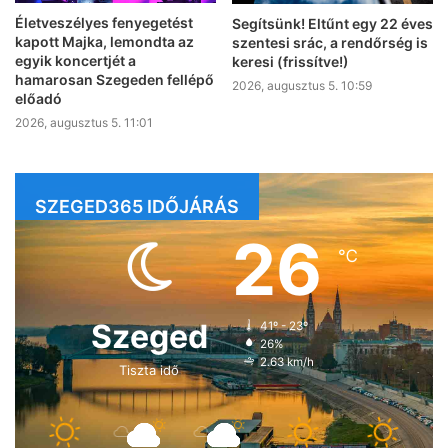
Életveszélyes fenyegetést
Segítsünk! Eltűnt egy 22 éves
kapott Majka, lemondta az
szentesi srác, a rendőrség is
egyik koncertjét a
keresi (frissítve!)
hamarosan Szegeden fellépő
2026, augusztus 5. 10:59
előadó
2026, augusztus 5. 11:01
SZEGED365 IDŐJÁRÁS
26
℃
Szeged
41º - 23º
26%
2.63 km/h
Tiszta idő