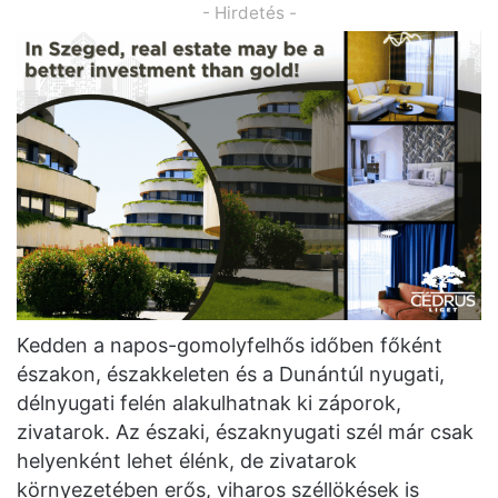
- Hirdetés -
Kedden a napos-gomolyfelhős időben főként
északon, északkeleten és a Dunántúl nyugati,
délnyugati felén alakulhatnak ki záporok,
zivatarok. Az északi, északnyugati szél már csak
helyenként lehet élénk, de zivatarok
környezetében erős, viharos széllökések is