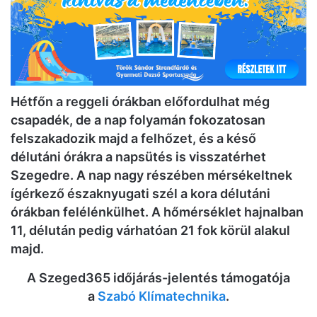
Hétfőn a reggeli órákban előfordulhat még
csapadék, de a nap folyamán fokozatosan
felszakadozik majd a felhőzet, és a késő
délutáni órákra a napsütés is visszatérhet
Szegedre. A nap nagy részében mérsékeltnek
ígérkező északnyugati szél a kora délutáni
órákban felélénkülhet. A hőmérséklet hajnalban
11, délután pedig várhatóan 21 fok körül alakul
majd.
A Szeged365 időjárás-jelentés támogatója
a
Szabó Klímatechnika
.