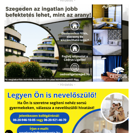
- Hirdetés -
- Hirdetés -