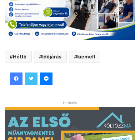
Hétfő
Időjárás
kiemelt
Facebook
Twitter
Messenger
- Hirdetés -