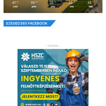
41
39
35
35
38
℃
℃
℃
℃
℃
csü
pén
szo
vas
hét
SZEGED365 FACEBOOK
- Hirdetés -