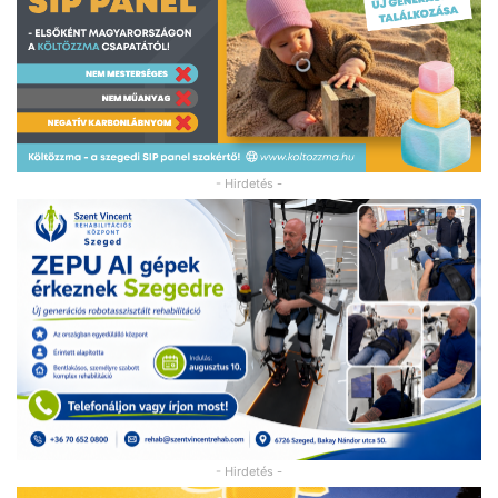
- Hirdetés -
- Hirdetés -