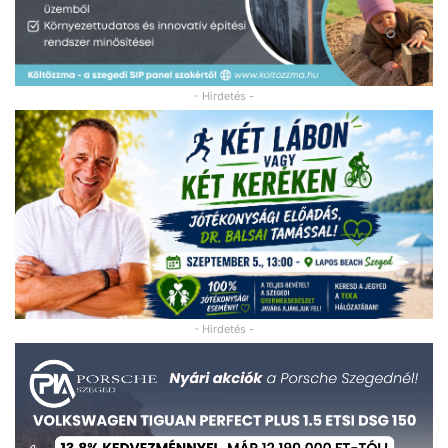
- Hirdetés -
- Hirdetés -