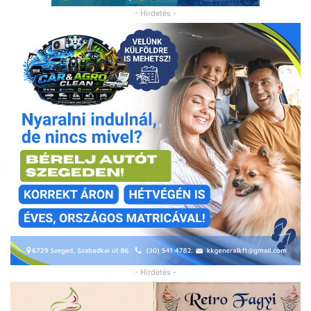
- Hirdetés -
- Hirdetés -