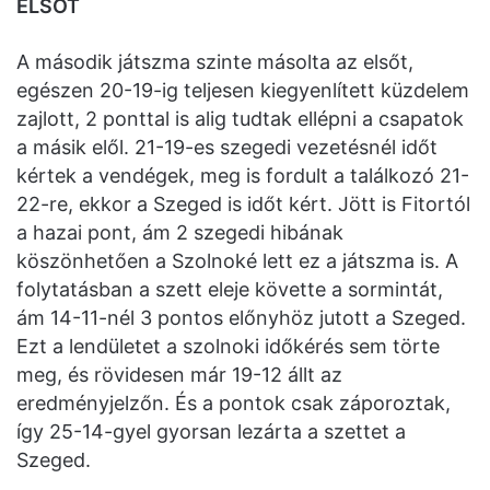
ELSŐT
A második játszma szinte másolta az elsőt,
egészen 20-19-ig teljesen kiegyenlített küzdelem
zajlott, 2 ponttal is alig tudtak ellépni a csapatok
a másik elől. 21-19-es szegedi vezetésnél időt
kértek a vendégek, meg is fordult a találkozó 21-
22-re, ekkor a Szeged is időt kért. Jött is Fitortól
a hazai pont, ám 2 szegedi hibának
köszönhetően a Szolnoké lett ez a játszma is. A
folytatásban a szett eleje követte a sormintát,
ám 14-11-nél 3 pontos előnyhöz jutott a Szeged.
Ezt a lendületet a szolnoki időkérés sem törte
meg, és rövidesen már 19-12 állt az
eredményjelzőn. És a pontok csak záporoztak,
így 25-14-gyel gyorsan lezárta a szettet a
Szeged.