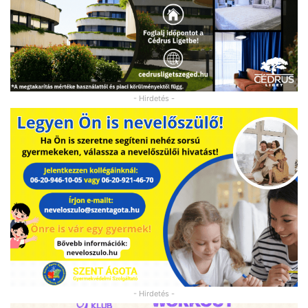
- Hirdetés -
- Hirdetés -