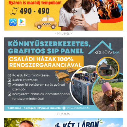
- Hirdetés -
- Hirdetés -