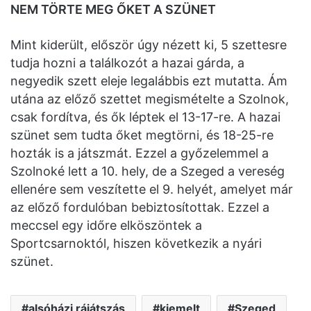
NEM TÖRTE MEG ŐKET A SZÜNET
Mint kiderült, először úgy nézett ki, 5 szettesre
tudja hozni a találkozót a hazai gárda, a
negyedik szett eleje legalábbis ezt mutatta. Ám
utána az előző szettet megismételte a Szolnok,
csak fordítva, és ők léptek el 13-17-re. A hazai
szünet sem tudta őket megtörni, és 18-25-re
hozták is a játszmát. Ezzel a győzelemmel a
Szolnoké lett a 10. hely, de a Szeged a vereség
ellenére sem veszítette el 9. helyét, amelyet már
az előző fordulóban bebiztosítottak. Ezzel a
meccsel egy időre elköszöntek a
Sportcsarnoktól, hiszen következik a nyári
szünet.
alsóházi rájátszás
kiemelt
Szeged