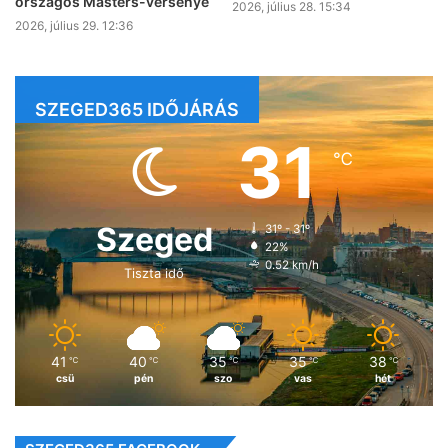
országos Masters-versenye
2026, július 28. 15:34
2026, július 29. 12:36
SZEGED365 IDŐJÁRÁS
31
℃
Szeged
31º - 31º
22%
0.52 km/h
Tiszta idő
41
40
35
35
38
℃
℃
℃
℃
℃
csü
pén
szo
vas
hét