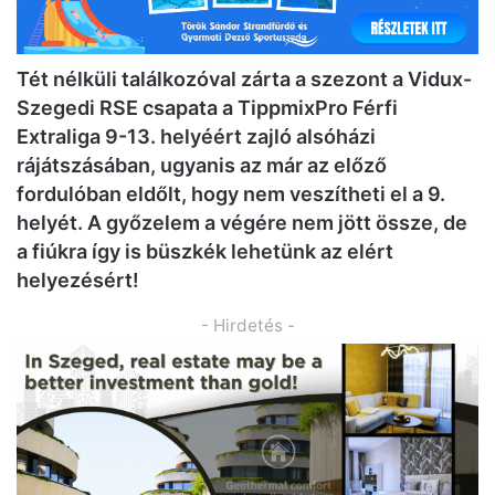
Tét nélküli találkozóval zárta a szezont a Vidux-
Szegedi RSE csapata a TippmixPro Férfi
Extraliga 9-13. helyéért zajló alsóházi
rájátszásában, ugyanis az már az előző
fordulóban eldőlt, hogy nem veszítheti el a 9.
helyét. A győzelem a végére nem jött össze, de
a fiúkra így is büszkék lehetünk az elért
helyezésért!
- Hirdetés -