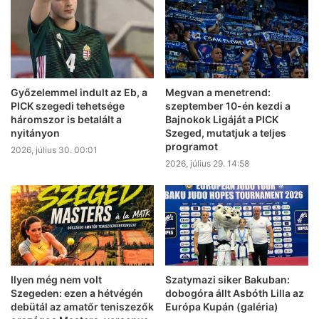
Győzelemmel indult az Eb, a
Megvan a menetrend:
PICK szegedi tehetsége
szeptember 10-én kezdi a
háromszor is betalált a
Bajnokok Ligáját a PICK
nyitányon
Szeged, mutatjuk a teljes
programot
2026, július 30. 00:01
2026, július 29. 14:58
Ilyen még nem volt
Szatymazi siker Bakuban:
Szegeden: ezen a hétvégén
dobogóra állt Asbóth Lilla az
debütál az amatőr teniszezők
Európa Kupán (galéria)