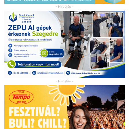
- Hirdetés -
- Hirdetés -