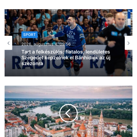
SPORT
2026, augusztus 3. 20:16
Szegedi küzdősport-szenzáció: a
világelső BKFC-ben debütál a Sárközi
MMA Team magyar bajnok nagyágyúja