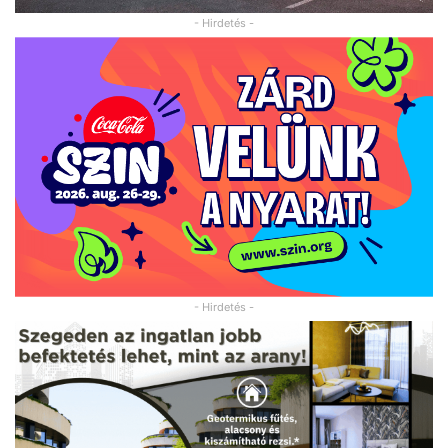
- Hirdetés -
- Hirdetés -