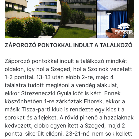
ZÁPOROZÓ PONTOKKAL INDULT A TALÁLKOZÓ
Záporozó pontokkal indult a találkozó mindkét
oldalon, így hol a Szeged, hol a Szolnok vezetett
1-2 ponttal. 13-13 után előbb 2-re, majd 4
találatra tudott meglépni a vendég alakulat,
ekkor Strezeneczki Gyula időt is kért. Ennek
köszönhetően 1-re zárkóztak Fitorék, ekkor a
másik Tisza-parti klub is rendezte egy kicsit a
sorokat és a fejeket. A rövid pihenő a hazaiaknak
kedvezett, előbb egyenlített a Szeged, majd 2
ponttal sikerült ellépni. 23-21-nél nem sok kellett