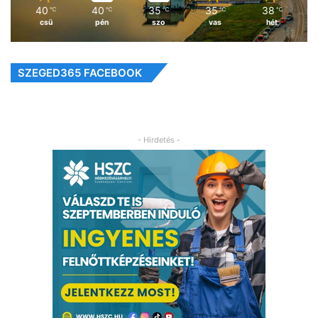
40
40
35
35
38
℃
℃
℃
℃
℃
csü
pén
szo
vas
hét
SZEGED365 FACEBOOK
- Hirdetés -