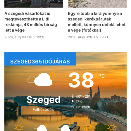
A szegedi vásárlókat is
Egyre több a királydinnye a
megtéveszthette a Lidl
szegedi kerékpárutak
reklámja, 48 milliós bírság
mellett, könnyen defekt lehet
lett a vége
a vége (fotókkal)
2026, augusztus 5. 19:38
2026, augusztus 5. 19:21
SZEGED365 IDŐJÁRÁS
38
℃
Szeged
40º - 26º
17%
1.19 km/h
Felhősödés