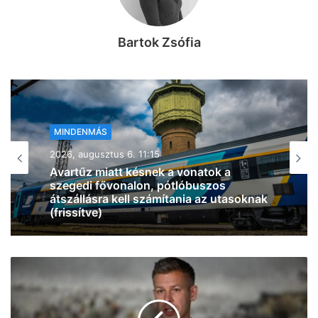
Bartok Zsófia
MINDENMÁS
2026, augusztus 6. 10:41
Tűz ütött ki egy lakóház pincéjében
Szentesen, légzésvédelem mellett
oltottak a tűzoltók