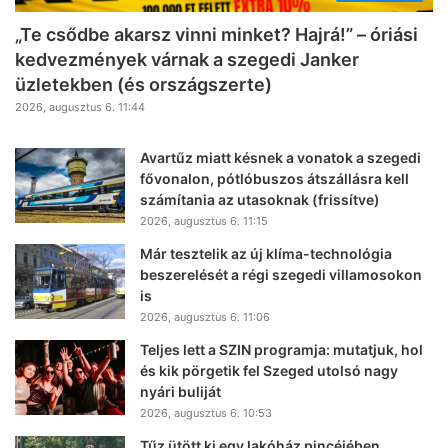
„Te csődbe akarsz vinni minket? Hajrá!” – óriási
kedvezmények várnak a szegedi Janker
üzletekben (és országszerte)
2026, augusztus 6. 11:44
Avartűz miatt késnek a vonatok a szegedi
fővonalon, pótlóbuszos átszállásra kell
számítania az utasoknak (frissítve)
2026, augusztus 6. 11:15
Már tesztelik az új klíma-technológia
beszerelését a régi szegedi villamosokon
is
2026, augusztus 6. 11:06
Teljes lett a SZIN programja: mutatjuk, hol
és kik pörgetik fel Szeged utolsó nagy
nyári buliját
2026, augusztus 6. 10:53
Tűz ütött ki egy lakóház pincéjében