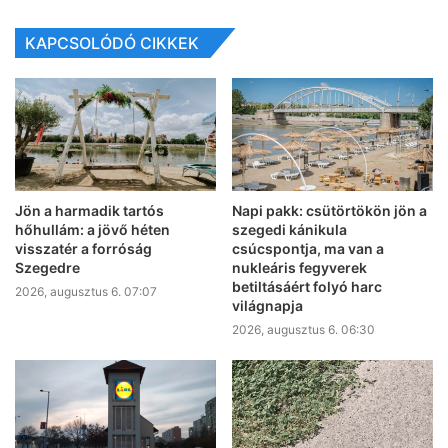
KAPCSOLÓDÓ CIKKEK
Jön a harmadik tartós
Napi pakk: csütörtökön jön a
hőhullám: a jövő héten
szegedi kánikula
visszatér a forróság
csúcspontja, ma van a
Szegedre
nukleáris fegyverek
betiltásáért folyó harc
2026, augusztus 6. 07:07
világnapja
2026, augusztus 6. 06:30