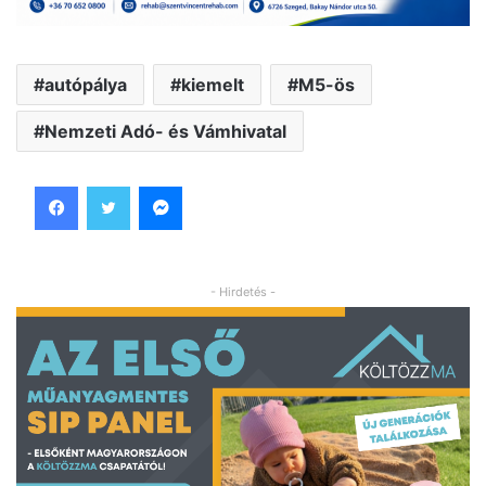
autópálya
kiemelt
M5-ös
Nemzeti Adó- és Vámhivatal
Facebook
Twitter
Messenger
- Hirdetés -