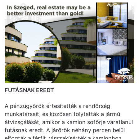
FUTÁSNAK EREDT
A pénzügyőrök értesítették a rendőrség
munkatársait, és közösen folytatták a jármű
átvizsgálását, amikor a kamion sofőrje váratlanul
futásnak eredt. A járőrök néhány percen belül
elfogták a férfit, visszakísérték a kamionhoz,