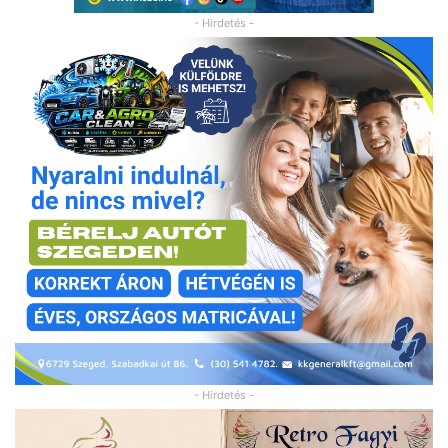
- Hirdetés -
- Hirdetés -