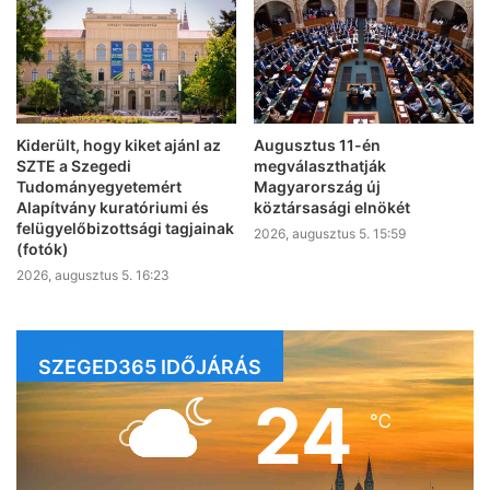
Kiderült, hogy kiket ajánl az
Augusztus 11-én
SZTE a Szegedi
megválaszthatják
Tudományegyetemért
Magyarország új
Alapítvány kuratóriumi és
köztársasági elnökét
felügyelőbizottsági tagjainak
2026, augusztus 5. 15:59
(fotók)
2026, augusztus 5. 16:23
SZEGED365 IDŐJÁRÁS
24
℃