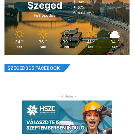
Szeged
34º - 19º
57%
4.04 km/h
Felhősödés
34
36
39
41
34
℃
℃
℃
℃
℃
szo
vas
hét
ked
sze
SZEGED365 FACEBOOK
- Hirdetés -