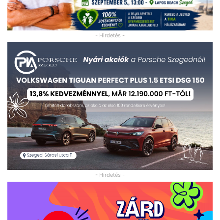
- Hirdetés -
- Hirdetés -