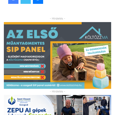
- Hirdetés -
- Hirdetés -