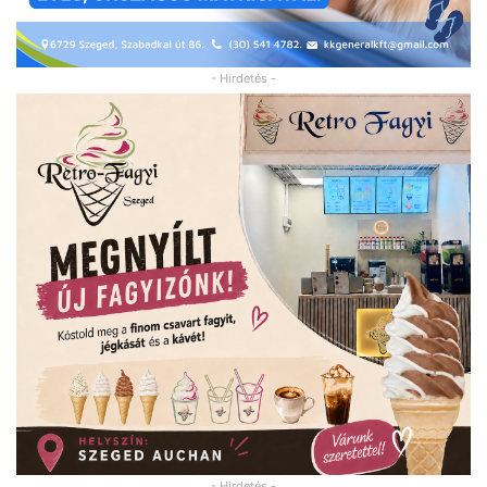
- Hirdetés -
- Hirdetés -