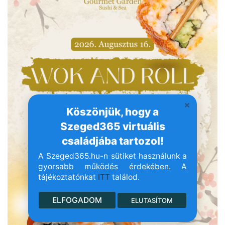
Köszönjük, hogy a
Szeged365 virtuális
családjába tartozol!
A Szeged365.hu-n sütiket használunk a
gyorsabb működés érdekében. A
tájékoztatónkat
ITT
találod.
ELFOGADOM
ELUTASÍTOM