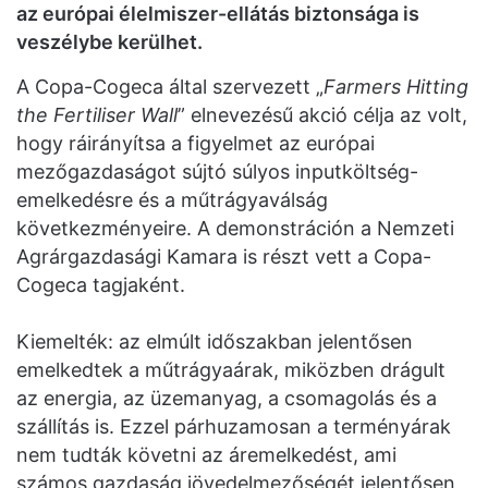
az európai élelmiszer-ellátás biztonsága is
veszélybe kerülhet.
A Copa-Cogeca által szervezett „
Farmers Hitting
the Fertiliser Wall
” elnevezésű akció célja az volt,
hogy ráirányítsa a figyelmet az európai
mezőgazdaságot sújtó súlyos inputköltség-
emelkedésre és a műtrágyaválság
következményeire. A demonstráción a Nemzeti
Agrárgazdasági Kamara is részt vett a Copa-
Cogeca tagjaként.
Kiemelték: az elmúlt időszakban jelentősen
emelkedtek a műtrágyaárak, miközben drágult
az energia, az üzemanyag, a csomagolás és a
szállítás is. Ezzel párhuzamosan a terményárak
nem tudták követni az áremelkedést, ami
számos gazdaság jövedelmezőségét jelentősen