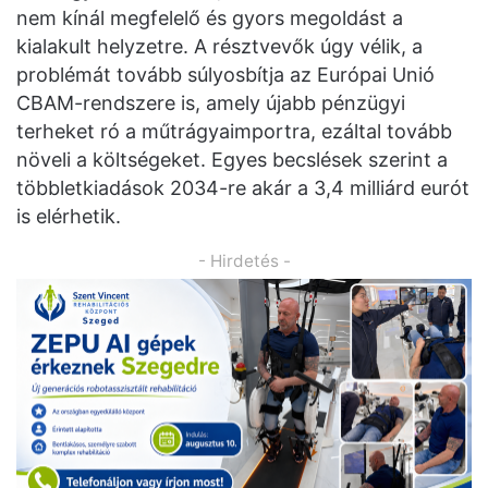
nem kínál megfelelő és gyors megoldást a
kialakult helyzetre. A résztvevők úgy vélik, a
problémát tovább súlyosbítja az Európai Unió
CBAM-rendszere is, amely újabb pénzügyi
terheket ró a műtrágyaimportra, ezáltal tovább
növeli a költségeket. Egyes becslések szerint a
többletkiadások 2034-re akár a 3,4 milliárd eurót
is elérhetik.
- Hirdetés -