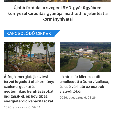
Újabb fordulat a szegedi BYD-gyár ügyében:
környezetkárosítás gyanúja miatt tett feljelentést a
kormányhivatal
KAPCSOLÓDÓ CIKKEK
Átfogó energiafejlesztési
Jó hír: már kilenc centit
tervet fogadott el a kormány:
emelkedett a Duna vízállása,
szélenergetikai és
és eső várható az osztrák
geotermikus beruházásokat
vízgyűjtőkön
indítanak el, és bővítik az
2026, augusztus 6. 08:26
energiatároló kapacitásokat
2026, augusztus 6. 09:54