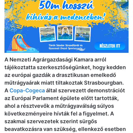
A Nemzeti Agrárgazdasági Kamara arról
tájékoztatta szerkesztőségünket, hogy kedden
az európai gazdák a drasztikusan emelkedő
műtrágyaárak miatt tiltakoztak
Strasbourgban
.
A
Copa-Cogeca
által szervezett demonstrációt
az Európai Parlament épülete előtt tartották,
ahol a résztvevők a műtrágyaválság súlyos
következményeire hívták fel a figyelmet. A
szakmai szervezetek szerint sürgős
beavatkozásra van szükség, ellenkező esetben