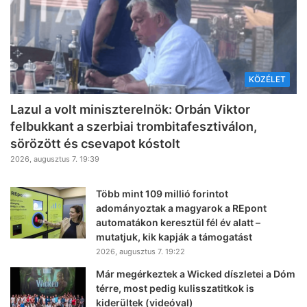
KÖZÉLET
Lazul a volt miniszterelnök: Orbán Viktor
felbukkant a szerbiai trombitafesztiválon,
sörözött és csevapot kóstolt
2026, augusztus 7. 19:39
Több mint 109 millió forintot
adományoztak a magyarok a REpont
automatákon keresztül fél év alatt –
mutatjuk, kik kapják a támogatást
2026, augusztus 7. 19:22
Már megérkeztek a Wicked díszletei a Dóm
térre, most pedig kulisszatitkok is
kiderültek (videóval)