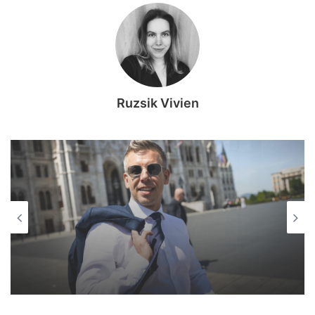
Ruzsik Vivien
KÖZÉLET
2026, augusztus 7. 15:00
Szíjjártó Péter BYD-ügyét már a
Budapesti Rendőr-főkapitányság
vizsgálja