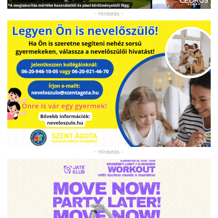
- Hirdetés -
- Hirdetés -