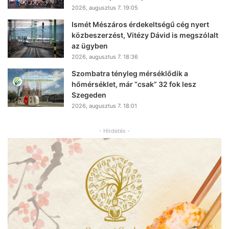
2026, augusztus 7. 19:05
Ismét Mészáros érdekeltségű cég nyert
közbeszerzést, Vitézy Dávid is megszólalt
az ügyben
2026, augusztus 7. 18:36
Szombatra tényleg mérséklődik a
hőmérséklet, már “csak” 32 fok lesz
Szegeden
2026, augusztus 7. 18:01
- Hirdetés -