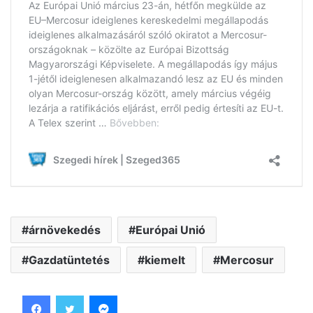
árnövekedés
Európai Unió
Gazdatüntetés
kiemelt
Mercosur
Facebook
Twitter
Messenger