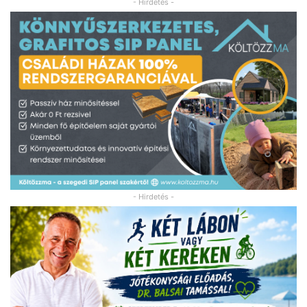
- Hirdetés -
- Hirdetés -