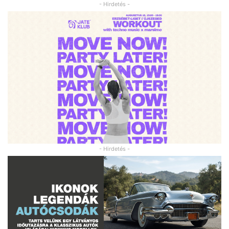
- Hirdetés -
- Hirdetés -