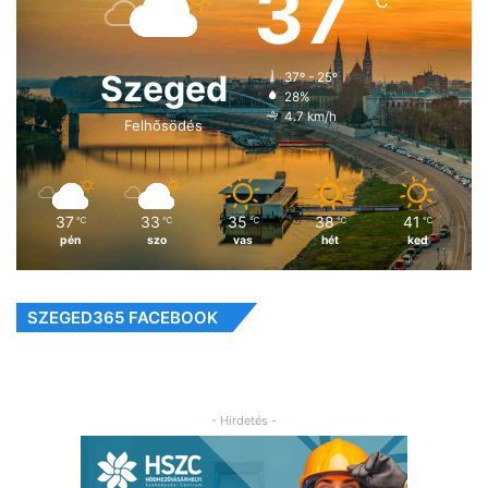
37
℃
Szeged
37º - 25º
28%
4.7 km/h
Felhősödés
37
33
35
38
41
℃
℃
℃
℃
℃
pén
szo
vas
hét
ked
SZEGED365 FACEBOOK
- Hirdetés -