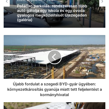
2026, augusztus 7. 11:29
Négyes karambol történt az M5-ösön,
alakul a torlódás
Újabb fordulat a szegedi BYD-gyár ügyében:
környezetkárosítás gyanúja miatt tett feljelentést a
kormányhivatal