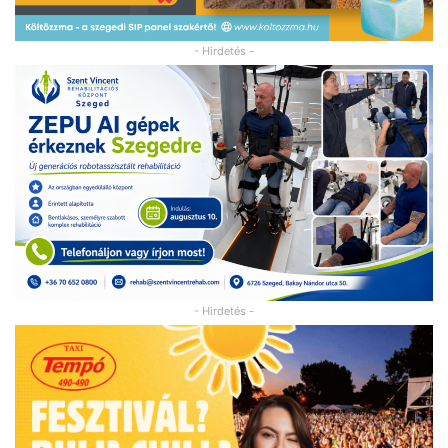
- Hirdetés -
- Hirdetés -