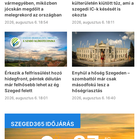
vármegyében, miközben
külterületén kiütött tűz, ami a
jócskán megdőlt a
szegedi IC-k késését is
melegrekord az országban
okozta
2026, augusztus 6. 18:54
2026, augusztus 6. 18:11
Érkezik a felfrissülést hozó
Enyhül a hőség Szegeden –
hidegfront, péntek délután
szombattól már csak
már felhősebb lehet az ég
másodfokú lesz a
Szeged felett
hőségriasztás
2026, augusztus 6. 18:01
2026, augusztus 6. 16:40
SZEGED365 IDŐJÁRÁS