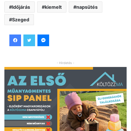
Időjárás
kiemelt
napsütés
Szeged
Facebook
Twitter
Messenger
- Hirdetés -