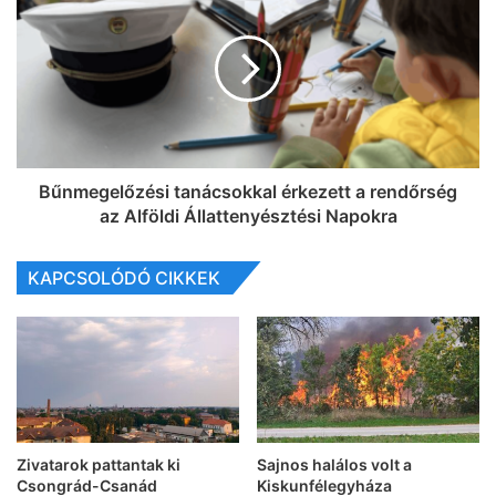
Bűnmegelőzési tanácsokkal érkezett a rendőrség
az Alföldi Állattenyésztési Napokra
KAPCSOLÓDÓ CIKKEK
Zivatarok pattantak ki
Sajnos halálos volt a
Csongrád-Csanád
Kiskunfélegyháza