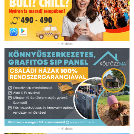
- Hirdetés -
- Hirdetés -