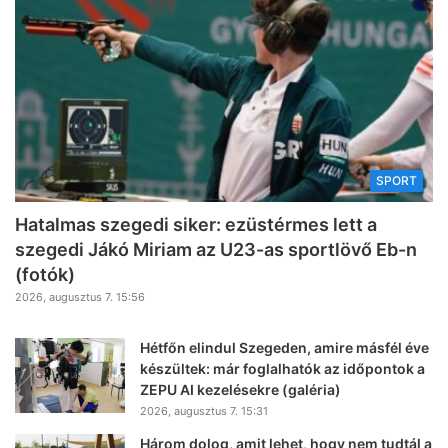
SPORT
Hatalmas szegedi siker: ezüstérmes lett a
szegedi Jákó Miriam az U23-as sportlövő Eb-n
(fotók)
2026, augusztus 7. 15:56
Hétfőn elindul Szegeden, amire másfél éve
készültek: már foglalhatók az időpontok a
ZEPU AI kezelésekre (galéria)
2026, augusztus 7. 15:31
Három dolog, amit lehet, hogy nem tudtál a