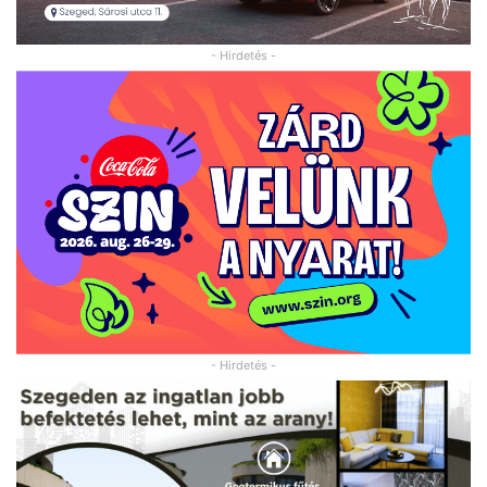
- Hirdetés -
- Hirdetés -