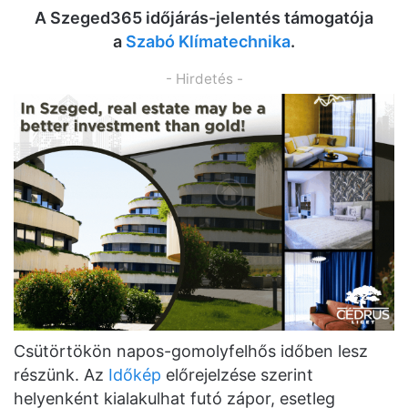
A Szeged365 időjárás-jelentés támogatója
a
Szabó Klímatechnika
.
- Hirdetés -
Csütörtökön napos-gomolyfelhős időben lesz
részünk. Az
Időkép
előrejelzése szerint
helyenként kialakulhat futó zápor, esetleg