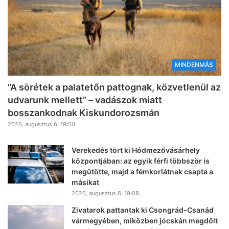
MINDENMÁS
“A sörétek a palatetőn pattognak, közvetlenül az
udvarunk mellett” – vadászok miatt
bosszankodnak Kiskundorozsmán
2026, augusztus 6. 19:50
Verekedés tört ki Hódmezővásárhely
központjában: az egyik férfi többször is
megütötte, majd a fémkorlátnak csapta a
másikat
2026, augusztus 6. 19:08
Zivatarok pattantak ki Csongrád-Csanád
vármegyében, miközben jócskán megdőlt