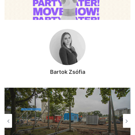
Bartok Zsófia
KÖZÉLET
KÖZÉLET
2026, augusztus 6. 08:26
2026, augusztus 6. 09:54
Jó hír: már kilenc centit emelkedett a