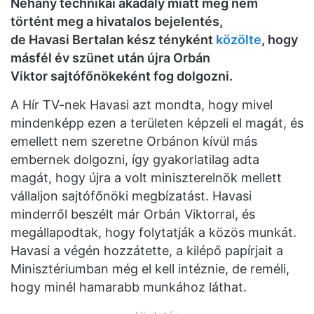
Néhány technikai akadály miatt még nem
történt meg a hivatalos bejelentés,
de Havasi Bertalan kész tényként
közölte
, hogy
másfél év szünet után újra Orbán
Viktor sajtófőnökeként fog dolgozni.
A Hír TV-nek Havasi azt mondta, hogy mivel
mindenképp ezen a területen képzeli el magát, és
emellett nem szeretne Orbánon kívül más
embernek dolgozni, így gyakorlatilag adta
magát, hogy újra a volt miniszterelnök mellett
vállaljon sajtófőnöki megbízatást. Havasi
minderről beszélt már Orbán Viktorral, és
megállapodtak, hogy folytatják a közös munkát.
Havasi a végén hozzátette, a kilépő papírjait a
Minisztériumban még el kell intéznie, de reméli,
hogy minél hamarabb munkához láthat.