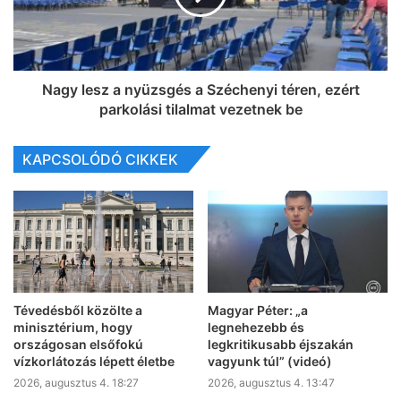
Nagy lesz a nyüzsgés a Széchenyi téren, ezért
parkolási tilalmat vezetnek be
KAPCSOLÓDÓ CIKKEK
Tévedésből közölte a
Magyar Péter: „a
minisztérium, hogy
legnehezebb és
országosan elsőfokú
legkritikusabb éjszakán
vízkorlátozás lépett életbe
vagyunk túl” (videó)
2026, augusztus 4. 18:27
2026, augusztus 4. 13:47