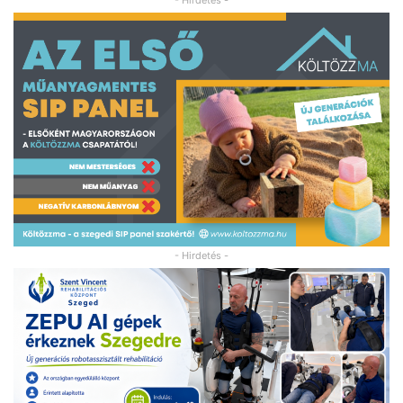
- Hirdetés -
- Hirdetés -