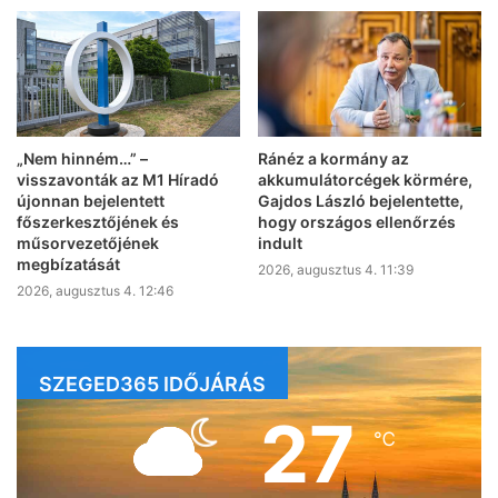
„Nem hinném…” –
Ránéz a kormány az
visszavonták az M1 Híradó
akkumulátorcégek körmére,
újonnan bejelentett
Gajdos László bejelentette,
főszerkesztőjének és
hogy országos ellenőrzés
műsorvezetőjének
indult
megbízatását
2026, augusztus 4. 11:39
2026, augusztus 4. 12:46
SZEGED365 IDŐJÁRÁS
27
℃