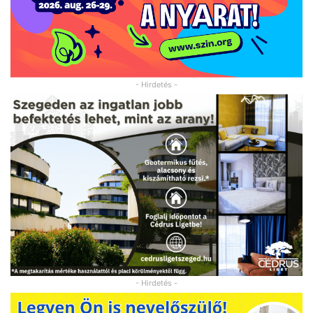
- Hirdetés -
- Hirdetés -