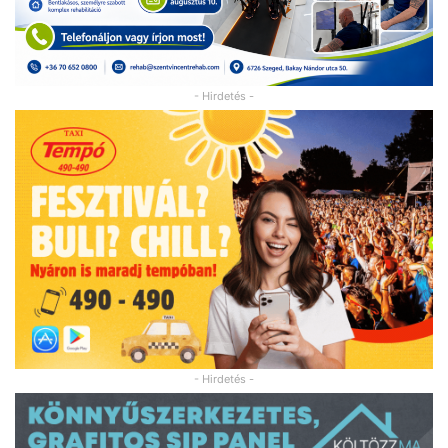
- Hirdetés -
- Hirdetés -