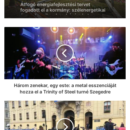
Duna vízállása, és eső várható az
osztrák vízgyűjtőkön
Átfogó energiafejlesztési tervet
fogadott el a kormány: szélenergetikai
és geotermikus beruházásokat
indítanak el, és bővítik az energiatároló
kapacitásokat
Három zenekar, egy este: a metal esszenciáját
hozza el a Trinity of Steel turné Szegedre