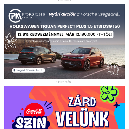
- Hirdetés -
- Hirdetés -