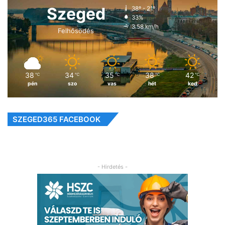
Szeged
38º - 21º
33%
3.58 km/h
Felhősödés
38
34
35
38
42
℃
℃
℃
℃
℃
pén
szo
vas
hét
ked
SZEGED365 FACEBOOK
- Hirdetés -