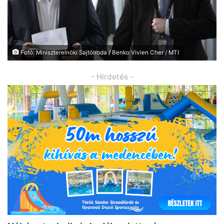
Fotó: Miniszterelnöki Sajtóiroda / Benko Vivien Cher / MTI
- Hirdetés -