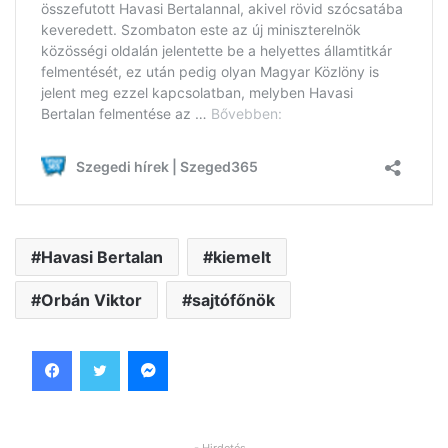
Havasi Bertalan
kiemelt
Orbán Viktor
sajtófőnök
Facebook
Twitter
Messenger