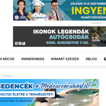
- Hirdetés -
I ARCOK
#MINDENMÁS
#SMART SZEGED
#BLOG
- Hirdetés -