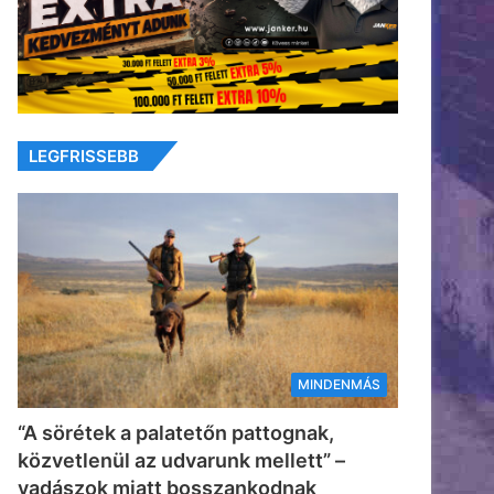
LEGFRISSEBB
MINDENMÁS
“A sörétek a palatetőn pattognak,
közvetlenül az udvarunk mellett” –
vadászok miatt bosszankodnak