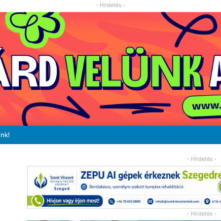
- Hirdetés -
unk!
- Hirdetés -
- Hirdetés -