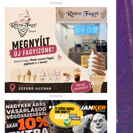
- Hirdetés -
- Hirdetés -