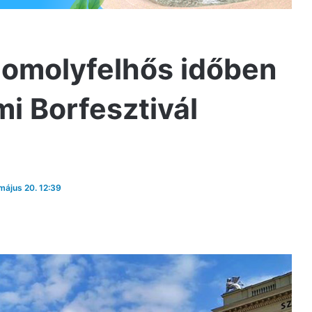
omolyfelhős időben
mi Borfesztivál
 május 20. 12:39