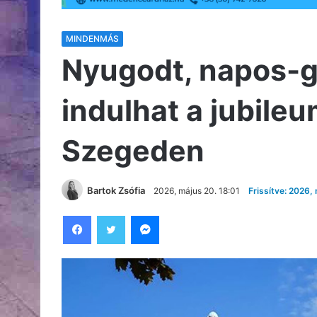
MINDENMÁS
Nyugodt, napos-g
indulhat a jubileu
Szegeden
Bartok Zsófia
2026, május 20. 18:01
Frissítve: 2026,
Facebook
Twitter
Messenger