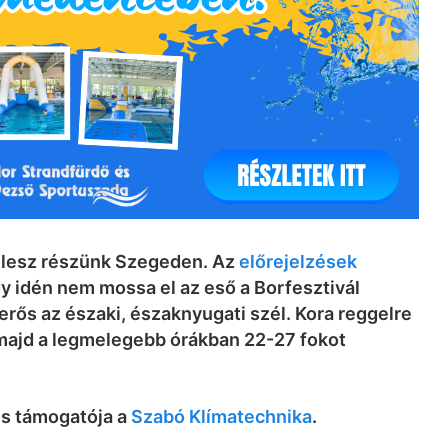
 lesz részünk Szegeden. Az
előrejelzések
gy idén nem mossa el az eső a Borfesztivál
erős az északi, északnyugati szél. Kora reggelre
 majd a legmelegebb órákban 22-27 fokot
és támogatója a
Szabó Klímatechnika
.