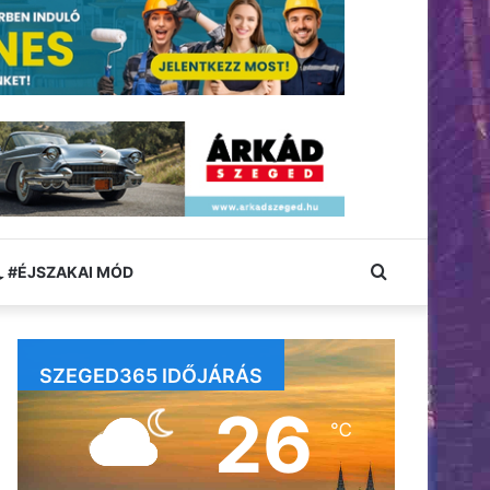
Keresés:
#ÉJSZAKAI MÓD
SZEGED365 IDŐJÁRÁS
26
℃