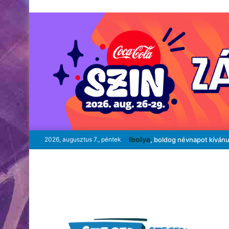
Ibolya
2026, augusztus 7., péntek
, boldog névnapot kíván