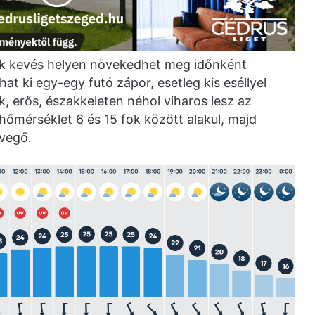
ak kevés helyen növekedhet meg időnként
at ki egy-egy futó zápor, esetleg kis eséllyel
, erős, északkeleten néhol viharos lesz az
 hőmérséklet 6 és 15 fok között alakul, majd
evegő.