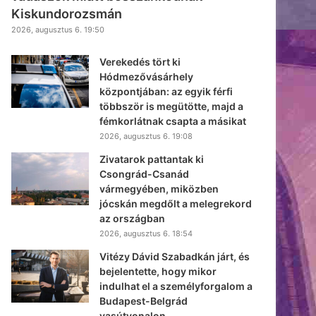
Kiskundorozsmán
2026, augusztus 6. 19:50
Verekedés tört ki
Hódmezővásárhely
központjában: az egyik férfi
többször is megütötte, majd a
fémkorlátnak csapta a másikat
2026, augusztus 6. 19:08
Zivatarok pattantak ki
Csongrád-Csanád
vármegyében, miközben
jócskán megdőlt a melegrekord
az országban
2026, augusztus 6. 18:54
Vitézy Dávid Szabadkán járt, és
bejelentette, hogy mikor
indulhat el a személyforgalom a
Budapest-Belgrád
vasútvonalon