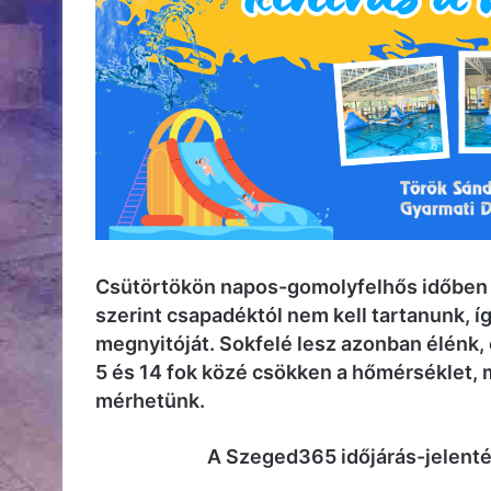
Csütörtökön napos-gomolyfelhős időben
szerint csapadéktól nem kell tartanunk, í
megnyitóját. Sokfelé lesz azonban élénk, 
5 és 14 fok közé csökken a hőmérséklet,
mérhetünk.
A Szeged365 időjárás-jelent