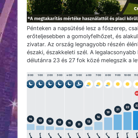
Pénteken a napsütésé lesz a főszerep, cs
erőteljesebben a gomolyfelhőzet, és alakulh
zivatar. Az ország legnagyobb részén élénk
északi, északkeleti szél. A legalacsonyabb
délutánra 23 és 27 fok közé melegszik a l