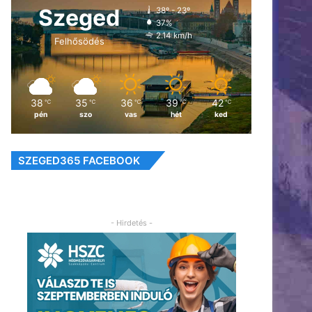
Szeged
38º - 23º
37%
2.14 km/h
Felhősödés
38
35
36
39
42
℃
℃
℃
℃
℃
pén
szo
vas
hét
ked
SZEGED365 FACEBOOK
- Hirdetés -