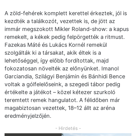
A zöld-fehérek komplett kerettel érkeztek, jól is
kezdték a találkozót, vezettek is, de jött az
immár megszokott Mikler Roland-show: a kapus
remekelt, a kékek pedig felpörgették a ritmust.
Fazekas Máté és Lukács Kornél remekül
szolgálták ki a társakat, akik éltek is a
lehetőséggel, így előbb fordítottak, majd
fokozatosan növelték az előnyünket. Imanol
Garciandia, Szilágyi Benjámin és Bánhidi Bence
voltak a gólfelelőseink, a szegedi tábor pedig
értékelte a játékot – közel kétezer szurkoló
teremtett remek hangulatot. A félidőben már
magabiztosan vezettek, 18–12 állt az aréna
eredményjelzőjén.
- Hirdetés -