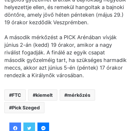
helyezettje ellen, és remekül hangoltak a bajnoki
döntőre, amely jövő héten pénteken (május 29.)
19 órakor kezdődik Veszprémben.
A második mérkőzést a PICK Arénában vívják
június 2-án (kedd) 19 órakor, amikor a nagy
riválist fogadják. A finálé az egyik csapat
második győzelméig tart, ha szükséges harmadik
meccs, akkor azt június 5-én (péntek) 17 órakor
rendezik a Királynők városában.
FTC
kiemelt
mérkőzés
Pick Szeged
Facebook
Twitter
Messenger