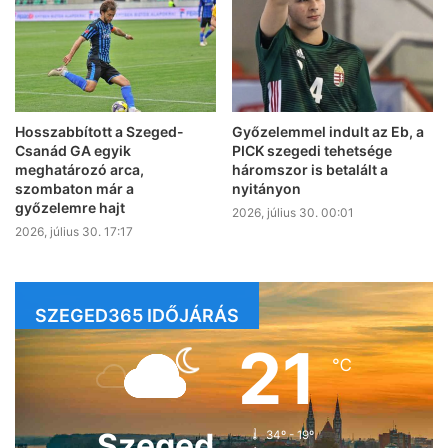
Hosszabbított a Szeged-
Győzelemmel indult az Eb, a
Csanád GA egyik
PICK szegedi tehetsége
meghatározó arca,
háromszor is betalált a
szombaton már a
nyitányon
győzelemre hajt
2026, július 30. 00:01
2026, július 30. 17:17
SZEGED365 IDŐJÁRÁS
21
℃
Szeged
34º - 19º