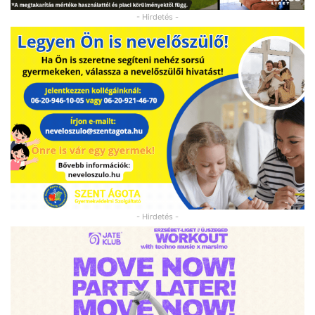
- Hirdetés -
- Hirdetés -