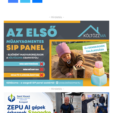
- Hirdetés -
- Hirdetés -