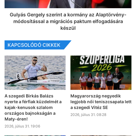
Gulyás Gergely szerint a kormány az Alaptörvény-
módosítással a migrációs paktum elfogadására
készül
KAPCSOLÓDÓ CIKKEK
A szegedi Birkás Balázs
Magyarország negyedik
nyerte a férfiak küzdelmét a
legjobb női teniszcsapata lett
kajak-kenusok szlalom
a szegedi Vitéz SE
országos bajnokságán a
2026, július 31. 08:28
Maty-éren!
2026, július 31. 19:06