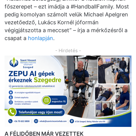
főszerepet – ezt imádja a #HandballFamily. Most
pedig komolyan számolt velük Michael Apelgren
vezetőedző, Lukács Kornél jóformán
végigjátszotta a meccset” – írja a mérkőzésről a
csapat a
honlapján
.
- Hirdetés -
A FÉLIDŐBEN MÁR VEZETTEK