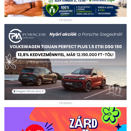
- Hirdetés -
- Hirdetés -