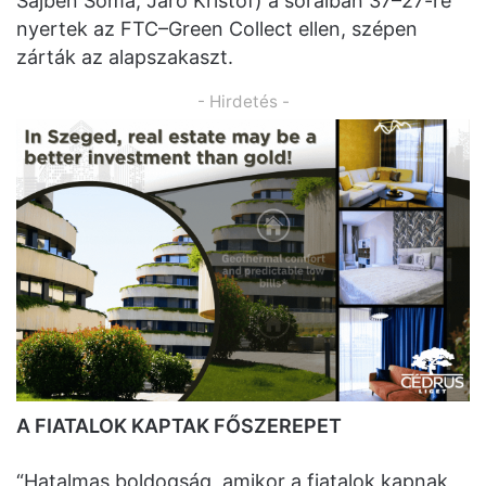
Sajben Soma, Járó Kristóf) a soraiban 37–27-re
nyertek az FTC–Green Collect ellen, szépen
zárták az alapszakaszt.
- Hirdetés -
A FIATALOK KAPTAK FŐSZEREPET
“Hatalmas boldogság, amikor a fiatalok kapnak