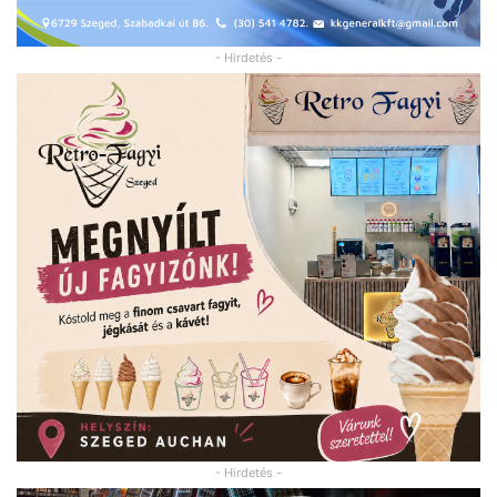
- Hirdetés -
- Hirdetés -