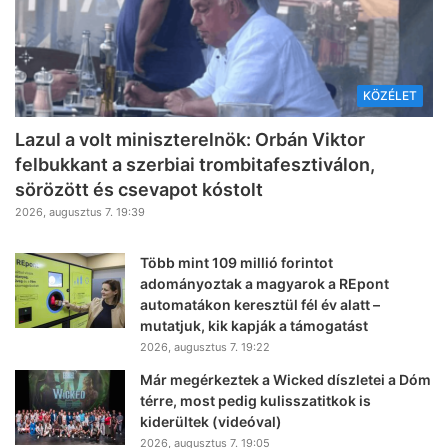
KÖZÉLET
Lazul a volt miniszterelnök: Orbán Viktor
felbukkant a szerbiai trombitafesztiválon,
sörözött és csevapot kóstolt
2026, augusztus 7. 19:39
Több mint 109 millió forintot
adományoztak a magyarok a REpont
automatákon keresztül fél év alatt –
mutatjuk, kik kapják a támogatást
2026, augusztus 7. 19:22
Már megérkeztek a Wicked díszletei a Dóm
térre, most pedig kulisszatitkok is
kiderültek (videóval)
2026, augusztus 7. 19:05