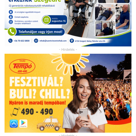
- Hirdetés -
- Hirdetés -