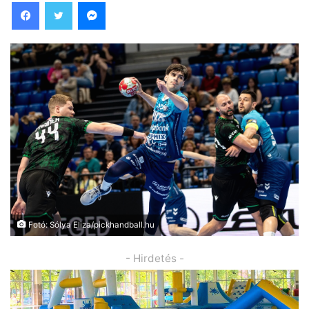
Facebook
Twitter
Messenger
Fotó: Sólya Eliza/pickhandball.hu
- Hirdetés -