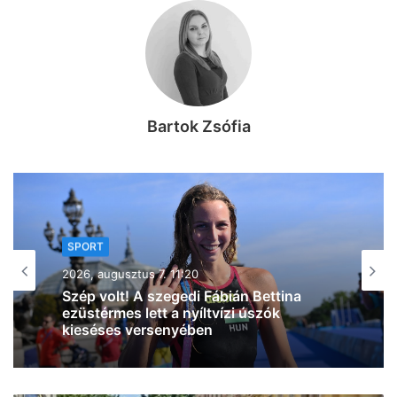
Bartok Zsófia
SPORT
2026, augusztus 6. 16:01
A szegedi Takács Benedek ezüstérmes
lett a Squash Egyetemi
Világbajnokságon (fotó)