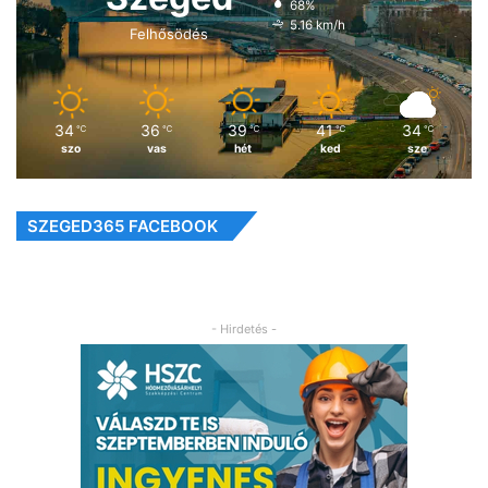
68%
5.16 km/h
Felhősödés
34
36
39
41
34
℃
℃
℃
℃
℃
szo
vas
hét
ked
sze
SZEGED365 FACEBOOK
- Hirdetés -