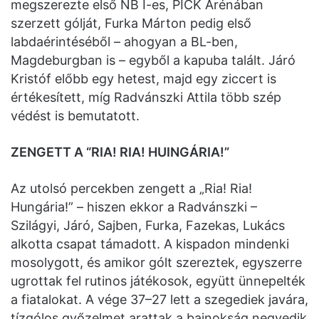
megszerezte első NB I-es, PICK Arénában
szerzett gólját, Furka Márton pedig első
labdaérintéséből – ahogyan a BL-ben,
Magdeburgban is – egyből a kapuba talált. Járó
Kristóf előbb egy hetest, majd egy ziccert is
értékesített, míg Radvánszki Attila több szép
védést is bemutatott.
ZENGETT A “RIA! RIA! HUINGÁRIA!”
Az utolsó percekben zengett a „Ria! Ria!
Hungária!” – hiszen ekkor a Radvánszki –
Szilágyi, Járó, Sajben, Furka, Fazekas, Lukács
alkotta csapat támadott. A kispadon mindenki
mosolygott, és amikor gólt szereztek, egyszerre
ugrottak fel rutinos játékosok, együtt ünnepelték
a fiatalokat. A vége 37–27 lett a szegediek javára,
tízgólos győzelmet arattak a bajnokság negyedik