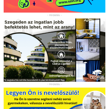
- Hirdetés -
- Hirdetés -