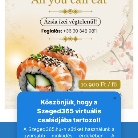
Köszönjük, hogy a
Szeged365 virtuális
családjába tartozol!
A Szeged365.hu-n sütiket használunk a
© Szeged365.hu I Minden jog fenntartva!
gyorsabb működés érdekében. A