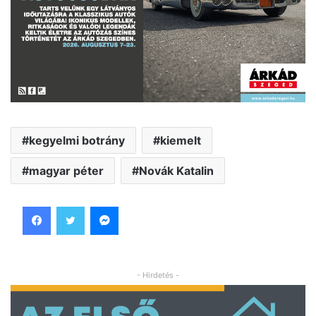
kegyelmi botrány
kiemelt
magyar péter
Novák Katalin
Facebook
Twitter
Messenger
- Hirdetés -