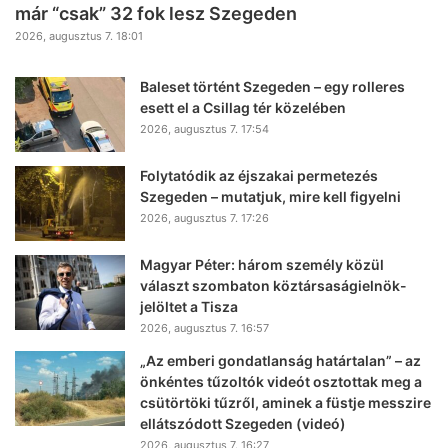
már “csak” 32 fok lesz Szegeden
2026, augusztus 7. 18:01
Baleset történt Szegeden – egy rolleres
esett el a Csillag tér közelében
2026, augusztus 7. 17:54
Folytatódik az éjszakai permetezés
Szegeden – mutatjuk, mire kell figyelni
2026, augusztus 7. 17:26
Magyar Péter: három személy közül
választ szombaton köztársaságielnök-
jelöltet a Tisza
2026, augusztus 7. 16:57
„Az emberi gondatlanság határtalan” – az
önkéntes tűzoltók videót osztottak meg a
csütörtöki tűzről, aminek a füstje messzire
ellátszódott Szegeden (videó)
2026, augusztus 7. 16:27