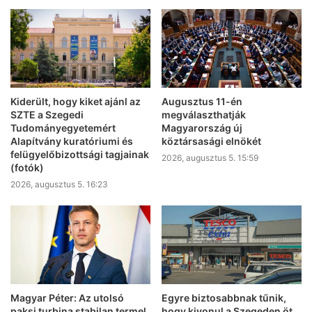
Kiderült, hogy kiket ajánl az
Augusztus 11-én
SZTE a Szegedi
megválaszthatják
Tudományegyetemért
Magyarország új
Alapítvány kuratóriumi és
köztársasági elnökét
felügyelőbizottsági tagjainak
2026, augusztus 5. 15:59
(fotók)
2026, augusztus 5. 16:23
Magyar Péter: Az utolsó
Egyre biztosabbnak tűnik,
paksi turbina stabilan termel
hogy kivonul a Szegeden öt