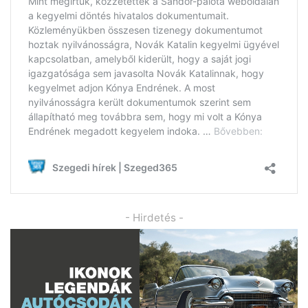
- Hirdetés -