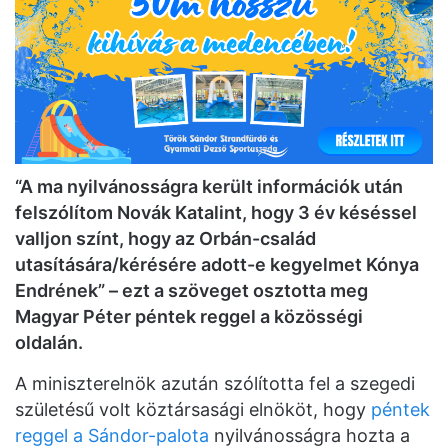
“A ma nyilvánosságra került információk után
felszólítom Novák Katalint, hogy 3 év késéssel
valljon színt, hogy az Orbán-család
utasítására/kérésére adott-e kegyelmet Kónya
Endrének” – ezt a szöveget osztotta meg
Magyar Péter péntek reggel a közösségi
oldalán.
A miniszterelnök azután szólította fel a szegedi
születésű volt köztársasági elnököt, hogy
péntek
reggel a Sándor-palota
nyilvánosságra hozta a