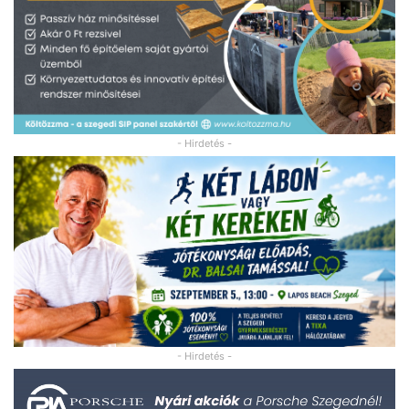
- Hirdetés -
- Hirdetés -