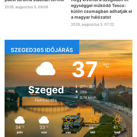
egységgel működő Tesco:
2026, augusztus 5. 09:06
külön csomagban adhatják el
a magyar hálózatot
2026, augusztus 5. 07:22
SZEGED365 IDŐJÁRÁS
37
℃
Szeged
37º - 26º
28%
3.74 km/h
Felhősödés
34
33
35
38
41
℃
℃
℃
℃
℃
pén
szo
vas
hét
ked