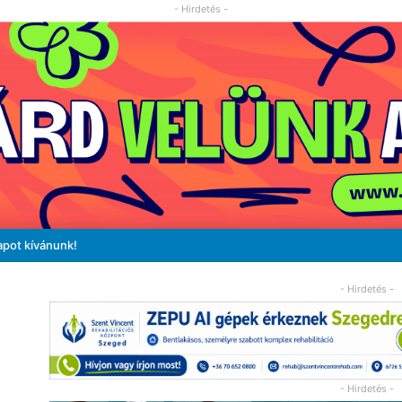
- Hirdetés -
apot kívánunk!
- Hirdetés -
- Hirdetés -