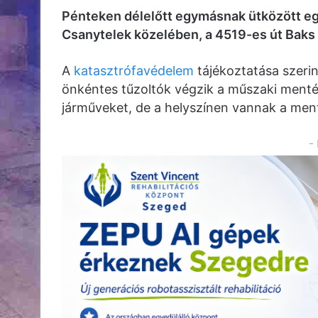
Pénteken délelőtt egymásnak ütközött e
Csanytelek közelében, a 4519-es út Baks 
A
katasztrófavédelem
tájékoztatása szerin
önkéntes tűzoltók végzik a műszaki mentést
járműveket, de a helyszínen vannak a men
-