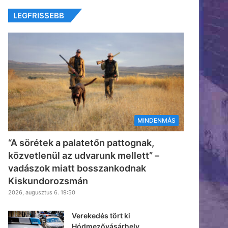
LEGFRISSEBB
MINDENMÁS
“A sörétek a palatetőn pattognak,
közvetlenül az udvarunk mellett” –
vadászok miatt bosszankodnak
Kiskundorozsmán
2026, augusztus 6. 19:50
Verekedés tört ki
Hódmezővásárhely