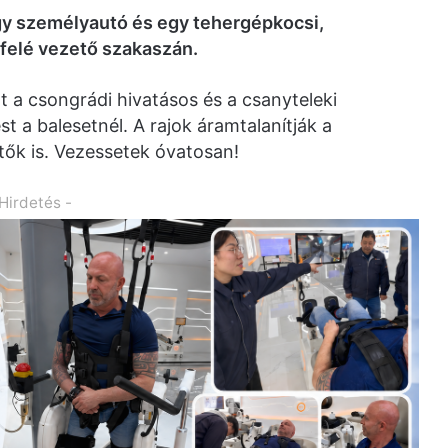
gy személyautó és egy tehergépkocsi,
felé vezető szakaszán.
t a csongrádi hivatásos és a csanyteleki
 a balesetnél. A rajok áramtalanítják a
tők is. Vezessetek óvatosan!
 Hirdetés -