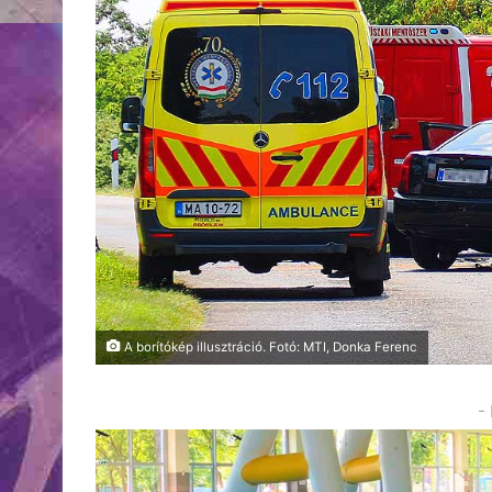
A borítókép illusztráció. Fotó: MTI, Donka Ferenc
-