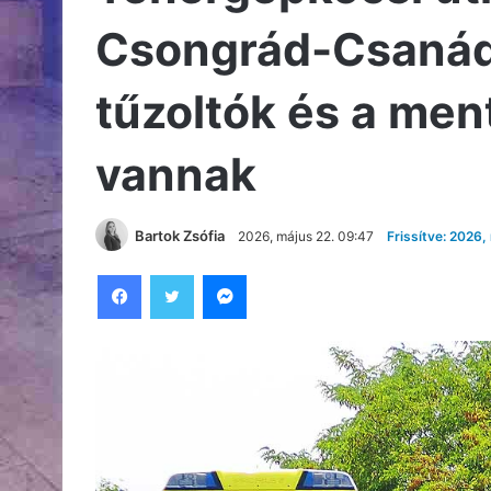
Csongrád-Csanád
tűzoltók és a men
vannak
Bartok Zsófia
2026, május 22. 09:47
Frissítve: 2026,
Facebook
Twitter
Messenger