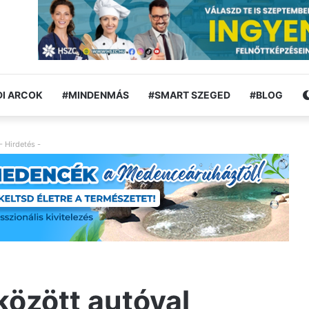
I ARCOK
#MINDENMÁS
#SMART SZEGED
#BLOG
- Hirdetés -
özött autóval