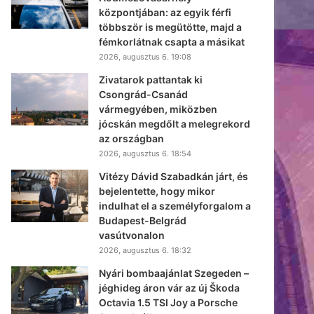
központjában: az egyik férfi
többször is megütötte, majd a
fémkorlátnak csapta a másikat
2026, augusztus 6. 19:08
Zivatarok pattantak ki
Csongrád-Csanád
vármegyében, miközben
jócskán megdőlt a melegrekord
az országban
2026, augusztus 6. 18:54
Vitézy Dávid Szabadkán járt, és
bejelentette, hogy mikor
indulhat el a személyforgalom a
Budapest-Belgrád
vasútvonalon
2026, augusztus 6. 18:32
Nyári bombaajánlat Szegeden –
jéghideg áron vár az új Škoda
Octavia 1.5 TSI Joy a Porsche