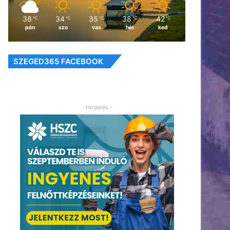
38
34
35
38
42
℃
℃
℃
℃
℃
pén
szo
vas
hét
ked
SZEGED365 FACEBOOK
- Hirdetés -