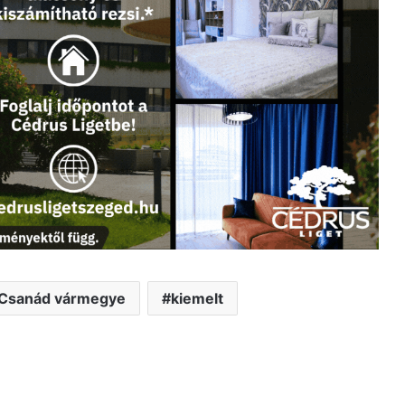
Csanád vármegye
kiemelt