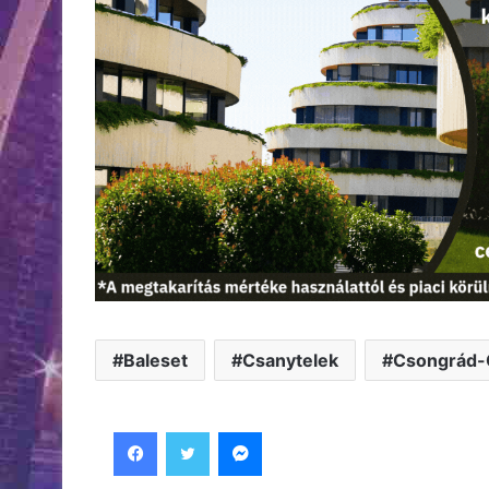
Baleset
Csanytelek
Csongrád-
Facebook
Twitter
Messenger