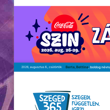
Berta, Bettina
2026, augusztus 6., csütörtök
, boldog névn