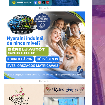
- Hirdetés -
- Hirdetés -