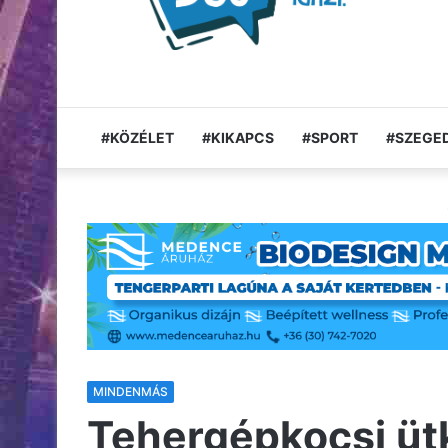
#KÖZÉLET
#KIKAPCS
#SPORT
#SZEGED
MINDENMÁS
Tehergépkocsi ütk