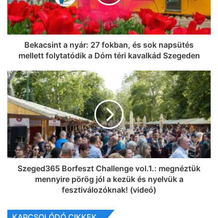
Bekacsint a nyár: 27 fokban, és sok napsütés
mellett folytatódik a Dóm téri kavalkád Szegeden
Szeged365 Borfeszt Challenge vol.1.: megnéztük
mennyire pörög jól a kezük és nyelvük a
fesztiválozóknak! (videó)
KAPCSOLÓDÓ CIKKEK