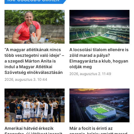
“A magyar atlétikának nincs
A locsolási tilalom ellenére is
több vesztegetni való ideje” –
zöld marad a pálya?
a szegedi Márton Anita is
Elmagyarázta a klub, hogyan
indul a Magyar Atlétikai
oldják meg
Szövetség elnökválasztásán
2026, augusztus 2. 11:49
2026, augusztus 3. 10:44
Amerikai hátvéd érkezik
Már a focit is érinti az
Szegedre, új játékost igazolt
energia-krízis: emiatt marad