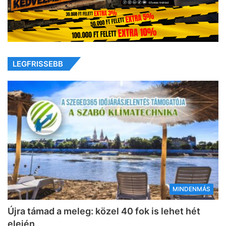
LEGFRISSEBB
MINDENMÁS
Újra támad a meleg: közel 40 fok is lehet hét
elején