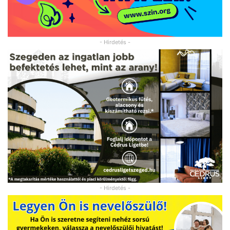
- Hirdetés -
- Hirdetés -