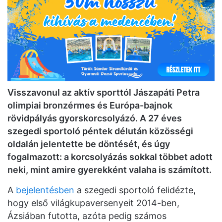
Visszavonul az aktív sporttól Jászapáti Petra
olimpiai bronzérmes és Európa-bajnok
rövidpályás gyorskorcsolyázó. A 27 éves
szegedi sportoló péntek délután közösségi
oldalán jelentette be döntését, és úgy
fogalmazott: a korcsolyázás sokkal többet adott
neki, mint amire gyerekként valaha is számított.
A
bejelentésben
a szegedi sportoló felidézte,
hogy első világkupaversenyeit 2014-ben,
Ázsiában futotta, azóta pedig számos