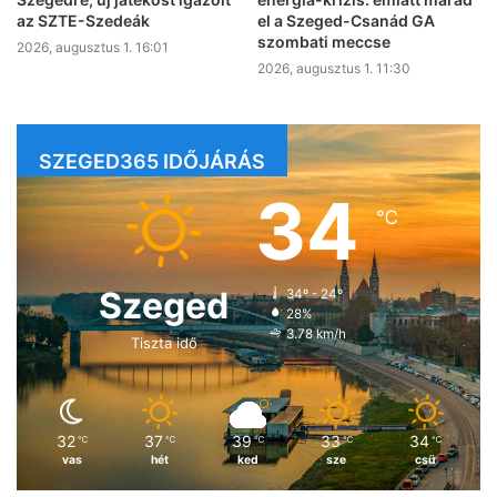
az SZTE-Szedeák
el a Szeged-Csanád GA
szombati meccse
2026, augusztus 1. 16:01
2026, augusztus 1. 11:30
SZEGED365 IDŐJÁRÁS
34
℃
Szeged
34º - 24º
28%
3.78 km/h
Tiszta idő
32
37
39
33
34
℃
℃
℃
℃
℃
vas
hét
ked
sze
csü