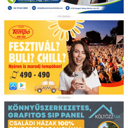
- Hirdetés -
- Hirdetés -