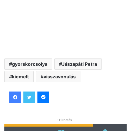
gyorskorcsolya
Jászapáti Petra
kiemelt
visszavonulás
Facebook
Twitter
Messenger
- Hirdetés -