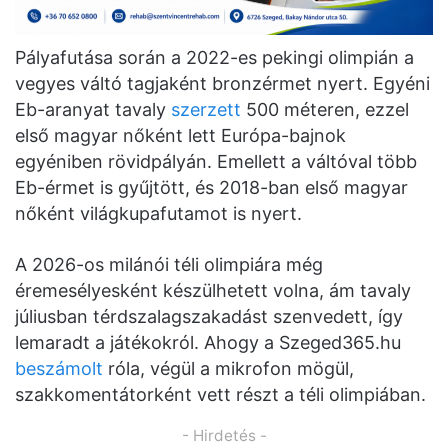
Pályafutása során a 2022-es pekingi olimpián a
vegyes váltó tagjaként bronzérmet nyert. Egyéni
Eb-aranyat tavaly
szerzett
500 méteren, ezzel
első magyar nőként lett Európa-bajnok
egyéniben rövidpályán. Emellett a váltóval több
Eb-érmet is gyűjtött, és 2018-ban első magyar
nőként világkupafutamot is nyert.
A 2026-os milánói téli olimpiára még
éremesélyesként készülhetett volna, ám tavaly
júliusban térdszalagszakadást szenvedett, így
lemaradt a játékokról. Ahogy a Szeged365.hu
beszámolt
róla, végül a mikrofon mögül,
szakkomentátorként vett részt a téli olimpiában.
- Hirdetés -