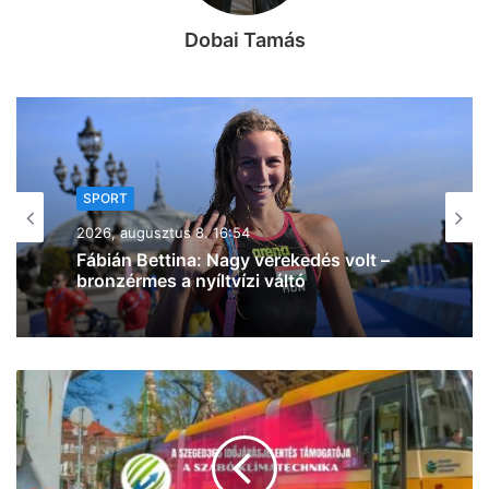
Dobai Tamás
SPORT
2026, augusztus 8. 15:50
A háromszoros magyar bajnok
VIDEOTON FC – Fehérvár ellen lép
pályára ma délután a Szeged – Csanád
GA