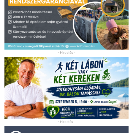
- Hirdetés -
- Hirdetés -